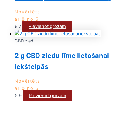
Novērtēts
ar
0
no 5
€
7
Pievienot grozam
CBD ziedi
2 g CBD ziedu līme lietošanai
iekštelpās
Novērtēts
ar
0
no 5
€
9
Pievienot grozam