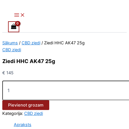
Main
Ziedi
Skip
Menu
HHC
to
AK47
content
25g
daudzums
Sākums
/
CBD ziedi
/ Ziedi HHC AK47 25g
CBD ziedi
Ziedi HHC AK47 25g
€
145
Pievienot grozam
Kategorija:
CBD ziedi
Apraksts