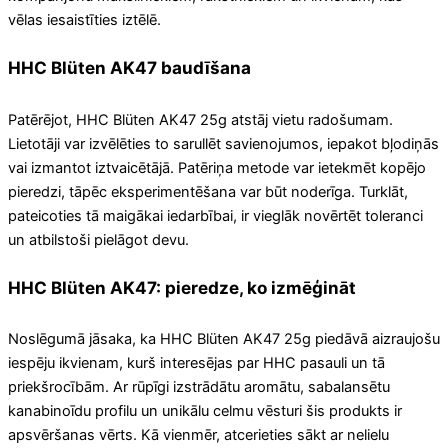
vēlas iesaistīties iztēlē.
HHC Blüten AK47 baudīšana
Patērējot, HHC Blüten AK47 25g atstāj vietu radošumam.
Lietotāji var izvēlēties to sarullēt savienojumos, iepakot bļodiņās
vai izmantot iztvaicētājā. Patēriņa metode var ietekmēt kopējo
pieredzi, tāpēc eksperimentēšana var būt noderīga. Turklāt,
pateicoties tā maigākai iedarbībai, ir vieglāk novērtēt toleranci
un atbilstoši pielāgot devu.
HHC Blüten AK47: pieredze, ko izmēģināt
Noslēgumā jāsaka, ka HHC Blüten AK47 25g piedāvā aizraujošu
iespēju ikvienam, kurš interesējas par HHC pasauli un tā
priekšrocībām. Ar rūpīgi izstrādātu aromātu, sabalansētu
kanabinoīdu profilu un unikālu celmu vēsturi šis produkts ir
apsvēršanas vērts. Kā vienmēr, atcerieties sākt ar nelielu