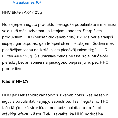
Atsauksmes (0)
HHC Blüten AK47 25g
No kaņepēm iegūto produktu pieaugošā popularitāte ir mainījusi
veidu, kā mēs uztveram un lietojam kaņepes. Starp šiem
produktiem HHC (heksahidrokanabinols) ir kļuvis par aizraujošu
iespēju gan atpūtas, gan terapeitiskiem lietotājiem. Šodien mēs
piedāvājam vienu no izcilākajiem piedāvājumiem tirgū: HHC
Blüten AK47 25g. Šis unikālais celms ne tikai sola intriģējošu
pieredzi, bet arī apmierina pieaugošo pieprasījumu pēc HHC
produktiem.
Kas ir HHC?
HHC jeb Heksahidrokanabinols ir kanabinoīds, kas nesen ir
ieguvis popularitāti kaņepju sabiedrībā. Tas ir iegūts no THC,
taču tā ķīmiskā struktūra ir nedaudz mainīta, nodrošinot
atšķirīgu efektu klāstu. Tiek uzskatīts, ka HHC nodrošina