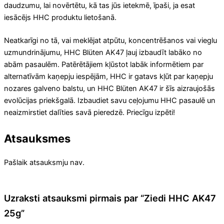
daudzumu, lai novērtētu, kā tas jūs ietekmē, īpaši, ja esat
iesācējs HHC produktu lietošanā.
Neatkarīgi no tā, vai meklējat atpūtu, koncentrēšanos vai vieglu
uzmundrinājumu, HHC Blüten AK47 ļauj izbaudīt labāko no
abām pasaulēm. Patērētājiem kļūstot labāk informētiem par
alternatīvām kaņepju iespējām, HHC ir gatavs kļūt par kaņepju
nozares galveno balstu, un HHC Blüten AK47 ir šīs aizraujošās
evolūcijas priekšgalā. Izbaudiet savu ceļojumu HHC pasaulē un
neaizmirstiet dalīties savā pieredzē. Priecīgu izpēti!
Atsauksmes
Pašlaik atsauksmju nav.
Uzraksti atsauksmi pirmais par “Ziedi HHC AK47
25g”