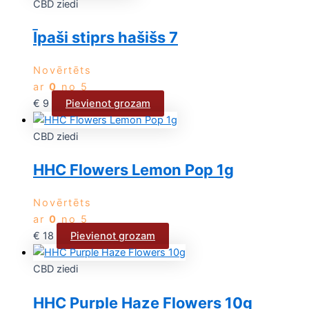
CBD ziedi
Īpaši stiprs hašišs 7
Novērtēts
ar
0
no 5
€
9
Pievienot grozam
CBD ziedi
HHC Flowers Lemon Pop 1g
Novērtēts
ar
0
no 5
€
18
Pievienot grozam
CBD ziedi
HHC Purple Haze Flowers 10g