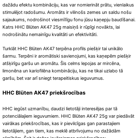
dažādu efektu kombināciju, kas var nomierināt prātu, vienlaikus
stimulējot radošumu. Aromāts ir vilinošs zemes un saldu nošu
sajaukums, nodrošinot viesmīlīgu fonu jūsu kaņepju baudīšanai.
Katrs HHC Blüten AK47 25g maisiņš ir rūpīgi novākts, lai
nodrošinātu nemainīgu kvalitāti un efektivitāti.
Turklāt HHC Blüten AK47 terpēna profils piešķir tai unikālo
šarmu. Terpēni ir aromātiski savienojumi, kas kaņepēm piešķir
atšķirīgu garšu un aromātu. Šis celms lepojas ar mircēna,
limonēna un kariofilēna kombināciju, kas ne tikai uzlabo tā
garšu, bet var arī sniegt terapeitiskus ieguvumus.
HHC Blüten AK47 priekšrocības
HHC iegūst uzmanību, daudzi lietotāji interesējas par tā
potenciālajiem ieguvumiem. HHC Blüten AK47 25g var piedāvāt
vairākas priekšrocības, kas ir pievilcīgas gan parastajiem
lietotājiem, gan tiem, kas meklē atbrīvojumu no dažādām