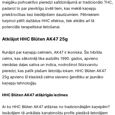
maigāku psihoaktīvo pieredzi salīdzinājumā ar tradicionālo THC,
padarot to par pievilcīgu izvēli tiem, kas meklē kaņepju
priekšrocības bez biedējošiem daudzumiem. Pētniekiem
turpinot pētīt dažādus HHC efektus, tiek atklāts arī tā
potenciāls terapeitiskai lietošanai.
Atklājot HHC Blüten AK47 25g
Runājot par kaņepju celmiem, AK47 ir ikoniska. Šis hibrīda
celms, kas sākotnēji tika audzēts 1990. gados, apvieno
vienādas daļas sativa un indica, nodrošinot līdzsvarotu
pieredzi, kas patīk plašam lietotāju lokam. HHC Blüten AK47
25g apvieno šī klasiskā celma slaveno ģenētiku ar jaunāko
kaņepju tehnoloģiju.
HHC Blüten AK47 atšķirīgās iezīmes
Ar ko HHC Blüten AK47 atšķiras no tradicionālajām kaņepēm?
Iesācējiem tā unikālais kanabinoīdu profils piedāvā lietotājiem