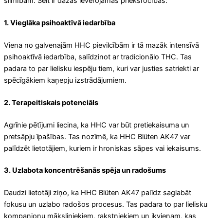
slimībām. Šeit ir dažas ievērojamas priekšrocības:
1. Vieglāka psihoaktīvā iedarbība
Viena no galvenajām HHC pievilcībām ir tā mazāk intensīvā
psihoaktīvā iedarbība, salīdzinot ar tradicionālo THC. Tas
padara to par lielisku iespēju tiem, kuri var justies satriekti ar
spēcīgākiem kaņepju izstrādājumiem.
2. Terapeitiskais potenciāls
Agrīnie pētījumi liecina, ka HHC var būt pretiekaisuma un
pretsāpju īpašības. Tas nozīmē, ka HHC Blüten AK47 var
palīdzēt lietotājiem, kuriem ir hroniskas sāpes vai iekaisums.
3. Uzlabota koncentrēšanās spēja un radošums
Daudzi lietotāji ziņo, ka HHC Blüten AK47 palīdz saglabāt
fokusu un uzlabo radošos procesus. Tas padara to par lielisku
kompanjonu māksliniekiem, rakstniekiem un ikvienam, kas