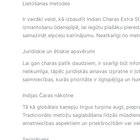
Lietošanas metodes
Ir vairāki veidi, kā izbaudīt Indian Charas Extr
izmantošanu ūdenspīpē, lai iegūtu plašāku pieredzi.
samazināt elpceļu kairinājumu. Neatkarīgi no met
Juridiskie un ētiskie apsvērumi
Lai gan charas patīk daudziem, ir svarīgi būt in
nelikumīga, tāpēc juridiskās ainavas izpratne ir ļo
saimniecības, kurās prioritāte ir ilgtspējīga un h
Indijas Čaras nākotne
Tā kā globālais kaņepju tirgus turpina augt, piep
Tradicionālo metožu saglabāšana līdzās mūsdienu 
amatniecības aspektiem un priekšrocībām var veici
Secinājums