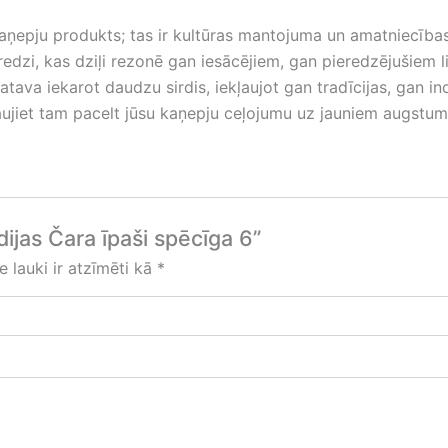
kaņepju produkts; tas ir kultūras mantojuma un amatniecība
redzi, kas dziļi rezonē gan iesācējiem, gan pieredzējušiem l
gatava iekarot daudzu sirdis, iekļaujot gan tradīcijas, gan 
ļaujiet tam pacelt jūsu kaņepju ceļojumu uz jauniem augstu
dijas Čara īpaši spēcīga 6”
e lauki ir atzīmēti kā
*