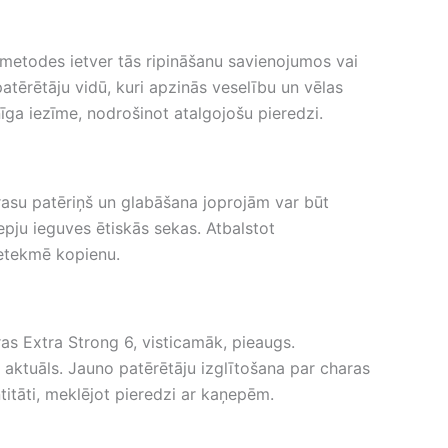
 metodes ietver tās ripināšanu savienojumos vai
 patērētāju vidū, kuri apzinās veselību un vēlas
ga iezīme, nodrošinot atalgojošu pieredzi.
rasu patēriņš un glabāšana joprojām var būt
ņepju ieguves ētiskās sekas. Atbalstot
 ietekmē kopienu.
as Extra Strong 6, visticamāk, pieaugs.
 aktuāls. Jauno patērētāju izglītošana par charas
titāti, meklējot pieredzi ar kaņepēm.