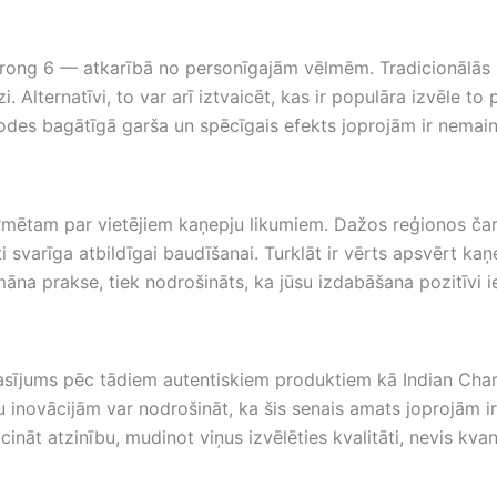
a Strong 6 — atkarībā no personīgajām vēlmēm. Tradicionālās
 Alternatīvi, to var arī iztvaicēt, kas ir populāra izvēle to
odes bagātīgā garša un spēcīgais efekts joprojām ir nemainī
formētam par vietējiem kaņepju likumiem. Dažos reģionos ča
ti svarīga atbildīgai baudīšanai. Turklāt ir vērts apsvērt ka
umāna prakse, tiek nodrošināts, ka jūsu izdabāšana pozitīvi
rasījums pēc tādiem autentiskiem produktiem kā Indian Char
inovācijām var nodrošināt, ka šis senais amats joprojām ir
nāt atzinību, mudinot viņus izvēlēties kvalitāti, nevis kvan