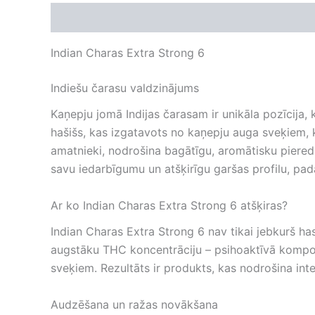
Apraksts
Atsauksmes (0)
Indian Charas Extra Strong 6
Indiešu čarasu valdzinājums
Kaņepju jomā Indijas čarasam ir unikāla pozīcija, 
hašišs, kas izgatavots no kaņepju auga sveķiem, ko
amatnieki, nodrošina bagātīgu, aromātisku piered
savu iedarbīgumu un atšķirīgu garšas profilu, pada
Ar ko Indian Charas Extra Strong 6 atšķiras?
Indian Charas Extra Strong 6 nav tikai jebkurš has
augstāku THC koncentrāciju – psihoaktīvā komponen
sveķiem. Rezultāts ir produkts, kas nodrošina inten
Audzēšana un ražas novākšana