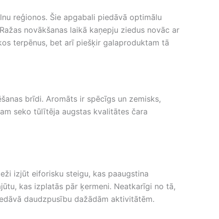
alnu reģionos. Šie apgabali piedāvā optimālu
i. Ražas novākšanas laikā kaņepju ziedus novāc ar
os terpēnus, bet arī piešķir galaproduktam tā
ēšanas brīdi. Aromāts ir spēcīgs un zemisks,
kam seko tūlītēja augstas kvalitātes čara
eži izjūt eiforisku steigu, kas paaugstina
ūtu, kas izplatās pār ķermeni. Neatkarīgi no tā,
s piedāvā daudzpusību dažādām aktivitātēm.