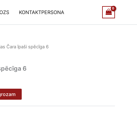
OZS
KONTAKTPERSONA
jas Čara īpaši spēcīga 6
 spēcīga 6
 grozam