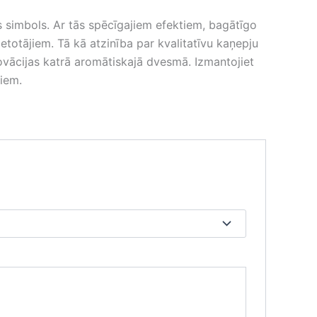
s simbols. Ar tās spēcīgajiem efektiem, bagātīgo
ietotājiem. Tā kā atzinība par kvalitatīvu kaņepju
inovācijas katrā aromātiskajā dvesmā. Izmantojiet
miem.