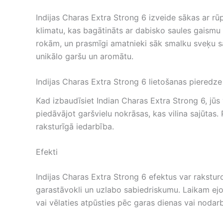
Indijas Charas Extra Strong 6 izveide sākas ar rū
klimatu, kas bagātināts ar dabisko saules gaismu 
rokām, un prasmīgi amatnieki sāk smalku sveķu sa
unikālo garšu un aromātu.
Indijas Charas Extra Strong 6 lietošanas pieredze
Kad izbaudīsiet Indian Charas Extra Strong 6, jūs
piedāvājot garšvielu nokrāsas, kas vilina sajūtas.
raksturīgā iedarbība.
Efekti
Indijas Charas Extra Strong 6 efektus var raksturot
garastāvokli un uzlabo sabiedriskumu. Laikam ejot
vai vēlaties atpūsties pēc garas dienas vai noda