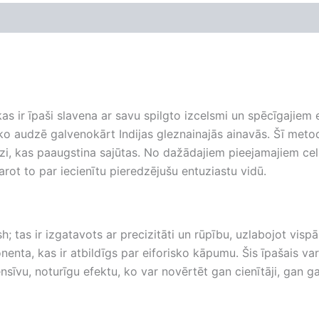
kas ir īpaši slavena ar savu spilgto izcelsmi un spēcīgajiem
 audzē galvenokārt Indijas gleznainajās ainavās. Šī metode,
zi, kas paaugstina sajūtas. No dažādajiem pieejamajiem cel
rot to par iecienītu pieredzējušu entuziastu vidū.
h; tas ir izgatavots ar precizitāti un rūpību, uzlabojot vis
ta, kas ir atbildīgs par eiforisko kāpumu. Šis īpašais var
sīvu, noturīgu efektu, ko var novērtēt gan cienītāji, gan ga