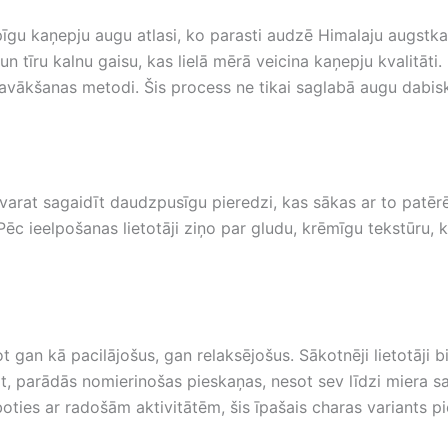
pīgu kaņepju augu atlasi, ko parasti audzē Himalaju augstk
un tīru kalnu gaisu, kas lielā mērā veicina kaņepju kvalitāt
vākšanas metodi. Šis process ne tikai saglabā augu dabisk
 varat sagaidīt daudzpusīgu pieredzi, kas sākas ar to patēr
 Pēc ieelpošanas lietotāji ziņo par gludu, krēmīgu tekstūru, 
 gan kā pacilājošus, gan relaksējošus. Sākotnēji lietotāji bi
, parādās nomierinošas pieskaņas, nesot sev līdzi miera saj
rboties ar radošām aktivitātēm, šis īpašais charas variant