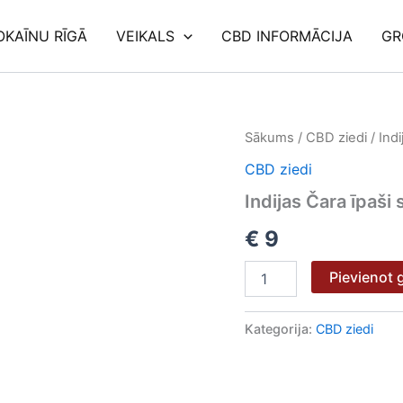
OKAĪNU RĪGĀ
VEIKALS
CBD INFORMĀCIJA
GR
Indijas
Sākums
/
CBD ziedi
/ Indi
Čara
CBD ziedi
īpaši
spēcīga
Indijas Čara īpaši
6
daudzums
€
9
Pievienot
Kategorija:
CBD ziedi