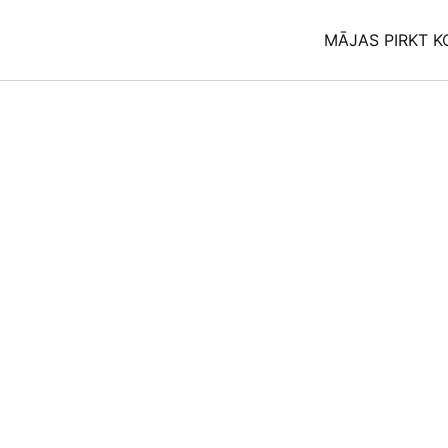
Skip
to
MĀJAS PIRKT K
content