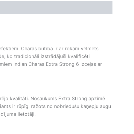
 efektiem. Charas būtībā ir ar rokām velmēts
 ko tradicionāli izstrādājuši kvalificēti
miem Indian Charas Extra Strong 6 izceļas ar
pārējo kvalitāti. Nosaukums Extra Strong apzīmē
iants ir rūpīgi ražots no nobriedušu kaņepju augu
dījuma lietotāji.