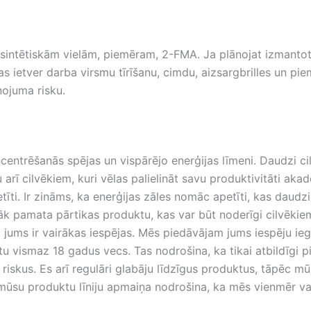
r sintētiskām vielām, piemēram, 2-FMA. Ja plānojat izmantot 
 ietver darba virsmu tīrīšanu, cimdu, aizsargbrilles un pi
ņojuma risku.
centrēšanās spējas un vispārējo enerģijas līmeni. Daudzi cil
 arī cilvēkiem, kuri vēlas palielināt savu produktivitāti aka
tīti. Ir zināms, ka enerģijas zāles nomāc apetīti, kas daudz
k pamata pārtikas produktu, kas var būt noderīgi cilvēkiem
jums ir vairākas iespējas. Mēs piedāvājam jums iespēju ieg
u būtu vismaz 18 gadus vecs. Tas nodrošina, ka tikai atbildīgi
skus. Es arī regulāri glabāju līdzīgus produktus, tāpēc mūsu
mūsu produktu līniju apmaiņa nodrošina, ka mēs vienmēr va