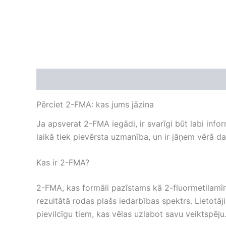
Apraksts
Papildu informācija
Atsauksmes (
Pērciet 2-FMA: kas jums jāzina
Ja apsverat 2-FMA iegādi, ir svarīgi būt labi i
laikā tiek pievērsta uzmanība, un ir jāņem vērā daži
Kas ir 2-FMA?
2-FMA, kas formāli pazīstams kā 2-fluormetilamīns,
rezultātā rodas plašs iedarbības spektrs. Lietotāji
pievilcīgu tiem, kas vēlas uzlabot savu veiktspēju