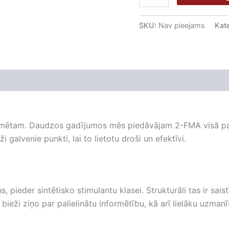
SKU:
Nav pieejams
Kat
0)
nformētam. Daudzos gadījumos mēs piedāvājam 2-FMA visā pa
 galvenie punkti, lai to lietotu droši un efektīvi.
 pieder sintētisko stimulantu klasei. Strukturāli tas ir sais
 bieži ziņo par palielinātu informētību, kā arī lielāku uzma
.