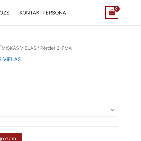
OZS
KONTAKTPERSONA
ĪMISKĀS VIELAS
/ Pērciet 2-FMA
ice
S VIELAS
nge:
70
rough
 600
 grozam