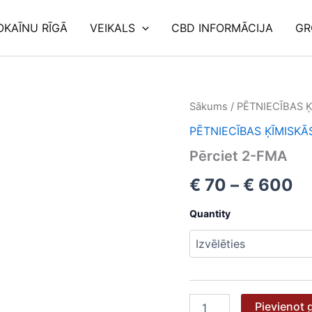
OKAĪNU RĪGĀ
VEIKALS
CBD INFORMĀCIJA
GR
Pērciet
Sākums
/
PĒTNIECĪBAS Ķ
Pr
2-
PĒTNIECĪBAS ĶĪMISKĀ
FMA
ra
daudzums
Pērciet 2-FMA
€ 
€
70
–
€
600
th
Quantity
€
Pievienot