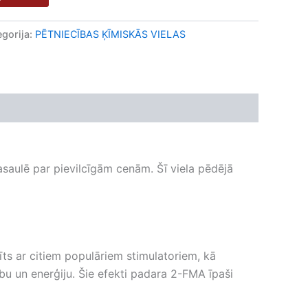
egorija:
PĒTNIECĪBAS ĶĪMISKĀS VIELAS
saulē par pievilcīgām cenām. Šī viela pēdējā
tīts ar citiem populāriem stimulatoriem, kā
nību un enerģiju. Šie efekti padara 2-FMA īpaši