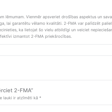
tam lēmumam. Vienmēr apsveriet drošības aspektus un savas
ga, lai garantētu vēlamo kvalitāti. 2-FMA var palīdzēt palie
iecinieties, ka lietojat šo vielu atbildīgi un veiciet nepiec
 efektīvi izmantot 2-FMA priekšrocības.
g
ērciet 2-FMA”
e lauki ir atzīmēti kā
*