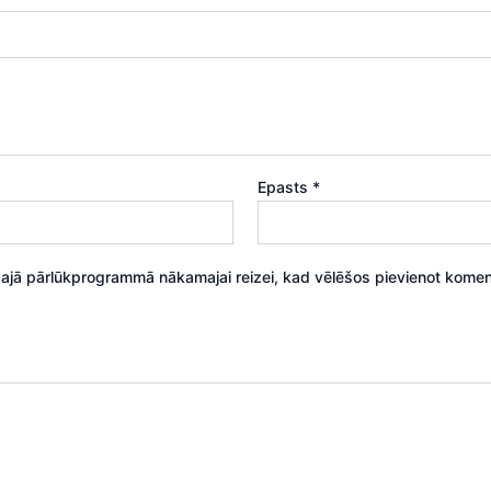
Epasts
*
 šajā pārlūkprogrammā nākamajai reizei, kad vēlēšos pievienot komen