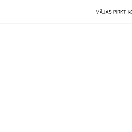
Skip
to
MĀJAS PIRKT K
content