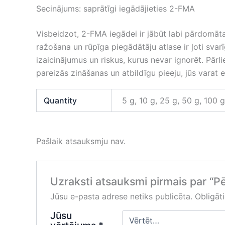
Secinājums: saprātīgi iegādājieties 2-FMA
Visbeidzot, 2-FMA iegādei ir jābūt labi pārdomā
ražošana un rūpīga piegādātāju atlase ir ļoti svarī
izaicinājumus un riskus, kurus nevar ignorēt. Pārl
pareizās zināšanas un atbildīgu pieeju, jūs varat
Quantity
5 g, 10 g, 25 g, 50 g, 100 
Pašlaik atsauksmju nav.
Uzraksti atsauksmi pirmais par “P
Jūsu e-pasta adrese netiks publicēta.
Obligāti
Jūsu