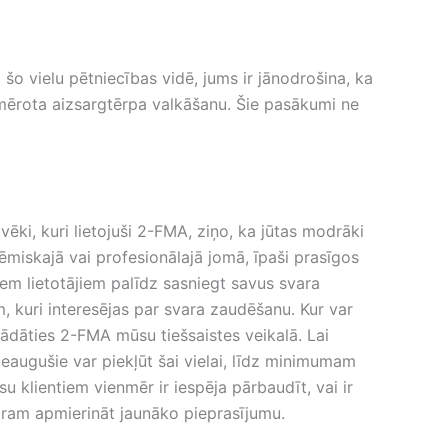
šo vielu pētniecības vidē, jums ir jānodrošina, ka
emērota aizsargtērpa valkāšanu. Šie pasākumi ne
vēki, kuri lietojuši 2-FMA, ziņo, ka jūtas modrāki
dēmiskajā vai profesionālajā jomā, īpaši prasīgos
iem lietotājiem palīdz sasniegt savus svara
, kuri interesējas par svara zaudēšanu. Kur var
ādāties 2-FMA mūsu tiešsaistes veikalā. Lai
 pieaugušie var piekļūt šai vielai, līdz minimumam
 klientiem vienmēr ir iespēja pārbaudīt, vai ir
ram apmierināt jaunāko pieprasījumu.