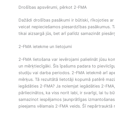
Drošības apsvērumi, pērkot 2-FMA
Dažādi drošības pasākumi ir būtiski, rīkojoties a
veicat nepieciešamos piesardzības pasākumus. Tas
tikai aizsargā jūs, bet arī palīdz samazināt piesār
2-FMA ietekme un lietojumi
2-FMA lietošana var ievērojami palielināt jūsu kon
un mērķtiecīgāki. Šis īpašums padara to pievilcīgu
studiju vai darba periodos. 2-FMA ietekmē arī ape
mērķus. Tā rezultātā lietotāji kopumā patērē mazā
iegādāties 2-FMA? Ja nolemjat iegādāties 2-FMA, 
pārliecinātos, ka viss norit labi, ir svarīgi, lai t
samazinot iespējamos ļaunprātīgas izmantošanas ri
pieejams vēlamais 2-FMA veids. Šī nepārtrauktā 