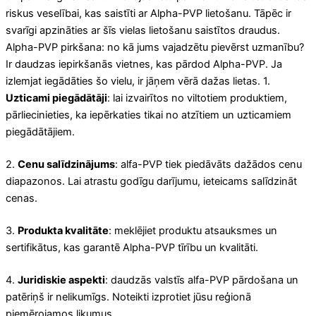
riskus veselībai, kas saistīti ar Alpha-PVP lietošanu. Tāpēc ir
svarīgi apzināties ar šīs vielas lietošanu saistītos draudus.
Alpha-PVP pirkšana: no kā jums vajadzētu pievērst uzmanību?
Ir daudzas iepirkšanās vietnes, kas pārdod Alpha-PVP. Ja
izlemjat iegādāties šo vielu, ir jāņem vērā dažas lietas. 1.
Uzticami piegādātāji
: lai izvairītos no viltotiem produktiem,
pārliecinieties, ka iepērkaties tikai no atzītiem un uzticamiem
piegādātājiem.
2.
Cenu salīdzinājums
: alfa-PVP tiek piedāvāts dažādos cenu
diapazonos. Lai atrastu godīgu darījumu, ieteicams salīdzināt
cenas.
3.
Produkta kvalitāte
: meklējiet produktu atsauksmes un
sertifikātus, kas garantē Alpha-PVP tīrību un kvalitāti.
4.
Juridiskie aspekti
: daudzās valstīs alfa-PVP pārdošana un
patēriņš ir nelikumīgs. Noteikti izprotiet jūsu reģionā
piemērojamos likumus