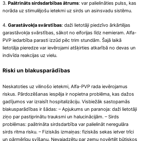
3.
Paātrināts sirdsdarbības ātrums
: var palielināties pulss, kas
norāda uz stimulējošu ietekmi uz sirds un asinsvadu sistēmu.
4.
Garastāvokļa svārstības
: daži lietotāji piedzīvo ārkārtējas
garastāvokļa svārstības, sākot no eiforijas līdz nemieram. Alfa-
PVP iedarbība parasti izzūd pēc trim stundām. Šajā laikā
lietotāja pieredze var ievērojami atšķirties atkarībā no devas un
indivīda reakcijas uz vielu.
Riski un blakusparādības
Neskatoties uz vilinošo ietekmi, Alfa-PVP rada ievērojamus
riskus. Pārdozēšanas iespēja ir nopietna problēma, kas dažos
gadījumos var izraisīt hospitalizāciju. Visbiežāk sastopamās
blakusparādības ir šādas: – Apjukums un paranoja: daži lietotāji
ziņo par pastiprinātu trauksmi un halucinācijām. – Sirds
problēmas: paātrināta sirdsdarbība var palielināt neregulāra
sirds ritma risku. – Fiziskās izmaiņas: fiziskās sekas ietver trīci
un pārmērīgu svīšanu. Nevajadzētu par zemu novērtēt būtiskos