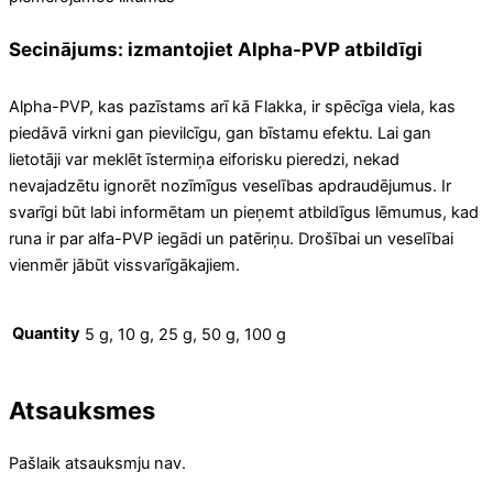
Secinājums: izmantojiet Alpha-PVP atbildīgi
Alpha-PVP, kas pazīstams arī kā Flakka, ir spēcīga viela, kas
piedāvā virkni gan pievilcīgu, gan bīstamu efektu. Lai gan
lietotāji var meklēt īstermiņa eiforisku pieredzi, nekad
nevajadzētu ignorēt nozīmīgus veselības apdraudējumus. Ir
svarīgi būt labi informētam un pieņemt atbildīgus lēmumus, kad
runa ir par alfa-PVP iegādi un patēriņu. Drošībai un veselībai
vienmēr jābūt vissvarīgākajiem.
Quantity
5 g, 10 g, 25 g, 50 g, 100 g
Atsauksmes
Pašlaik atsauksmju nav.