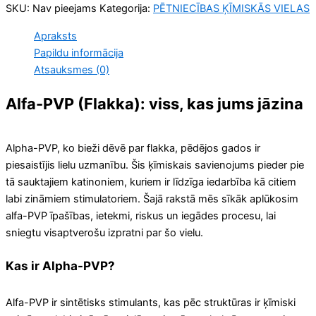
SKU:
Nav pieejams
Kategorija:
PĒTNIECĪBAS ĶĪMISKĀS VIELAS
Apraksts
Papildu informācija
Atsauksmes (0)
Alfa-PVP (Flakka): viss, kas jums jāzina
Alpha-PVP, ko bieži dēvē par flakka, pēdējos gados ir
piesaistījis lielu uzmanību. Šis ķīmiskais savienojums pieder pie
tā sauktajiem katinoniem, kuriem ir līdzīga iedarbība kā citiem
labi zināmiem stimulatoriem. Šajā rakstā mēs sīkāk aplūkosim
alfa-PVP īpašības, ietekmi, riskus un iegādes procesu, lai
sniegtu visaptverošu izpratni par šo vielu.
Kas ir Alpha-PVP?
Alfa-PVP ir sintētisks stimulants, kas pēc struktūras ir ķīmiski