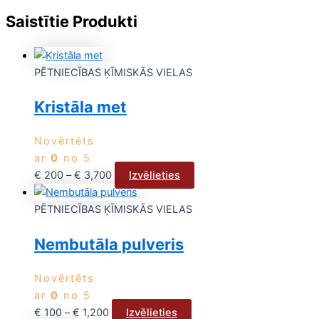
Saistītie Produkti
PĒTNIECĪBAS ĶĪMISKĀS VIELAS
Kristāla met
Novērtēts
ar
0
no 5
€
200
–
€
3,700
Izvēlieties
PĒTNIECĪBAS ĶĪMISKĀS VIELAS
Nembutāla pulveris
Novērtēts
ar
0
no 5
€
100
–
€
1,200
Izvēlieties