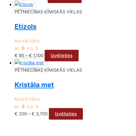
PĒTNIECĪBAS ĶĪMISKĀS VIELAS
Etizols
Novērtēts
ar
0
no 5
€
95
–
€
1,100
Izvēlieties
PĒTNIECĪBAS ĶĪMISKĀS VIELAS
Kristāla met
Novērtēts
ar
0
no 5
€
200
–
€
3,700
Izvēlieties