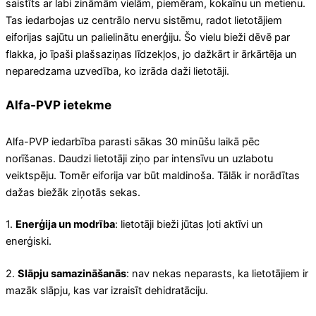
saistīts ar labi zināmām vielām, piemēram, kokaīnu un metienu.
Tas iedarbojas uz centrālo nervu sistēmu, radot lietotājiem
eiforijas sajūtu un palielinātu enerģiju. Šo vielu bieži dēvē par
flakka, jo īpaši plašsaziņas līdzekļos, jo dažkārt ir ārkārtēja un
neparedzama uzvedība, ko izrāda daži lietotāji.
Alfa-PVP ietekme
Alfa-PVP iedarbība parasti sākas 30 minūšu laikā pēc
norīšanas. Daudzi lietotāji ziņo par intensīvu un uzlabotu
veiktspēju. Tomēr eiforija var būt maldinoša. Tālāk ir norādītas
dažas biežāk ziņotās sekas.
1.
Enerģija un modrība
: lietotāji bieži jūtas ļoti aktīvi un
enerģiski.
2.
Slāpju samazināšanās
: nav nekas neparasts, ka lietotājiem ir
mazāk slāpju, kas var izraisīt dehidratāciju.