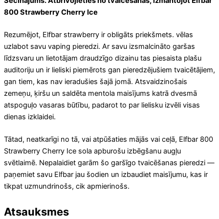
Secinājums. Atbrīvojieties no tvaicēšanas, izmantojot Elfbar
800 Strawberry Cherry Ice
Rezumējot, Elfbar strawberry ir obligāts priekšmets. vēlas
uzlabot savu vaping pieredzi. Ar savu izsmalcināto garšas
līdzsvaru un lietotājam draudzīgo dizainu tas piesaista plašu
auditoriju un ir lieliski piemērots gan pieredzējušiem tvaicētājiem,
gan tiem, kas nav ieradušies šajā jomā. Atsvaidzinošais
zemeņu, ķiršu un saldēta mentola maisījums katrā dvesmā
atspoguļo vasaras būtību, padarot to par lielisku izvēli visas
dienas izklaidei.
Tātad, neatkarīgi no tā, vai atpūšaties mājās vai ceļā, Elfbar 800
Strawberry Cherry Ice sola apburošu izbēgšanu augļu
svētlaimē. Nepalaidiet garām šo garšīgo tvaicēšanas pieredzi —
paņemiet savu Elfbar jau šodien un izbaudiet maisījumu, kas ir
tikpat uzmundrinošs, cik apmierinošs.
Atsauksmes