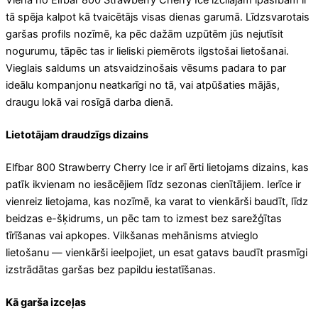
Viena no Elfbar 800 Strawberry Cherry Ice izcilajām īpašībām ir
tā spēja kalpot kā tvaicētājs visas dienas garumā. Līdzsvarotais
garšas profils nozīmē, ka pēc dažām uzpūtēm jūs nejutīsit
nogurumu, tāpēc tas ir lieliski piemērots ilgstošai lietošanai.
Vieglais saldums un atsvaidzinošais vēsums padara to par
ideālu kompanjonu neatkarīgi no tā, vai atpūšaties mājās,
draugu lokā vai rosīgā darba dienā.
Lietotājam draudzīgs dizains
Elfbar 800 Strawberry Cherry Ice ir arī ērti lietojams dizains, kas
patīk ikvienam no iesācējiem līdz sezonas cienītājiem. Ierīce ir
vienreiz lietojama, kas nozīmē, ka varat to vienkārši baudīt, līdz
beidzas e-šķidrums, un pēc tam to izmest bez sarežģītas
tīrīšanas vai apkopes. Vilkšanas mehānisms atvieglo
lietošanu — vienkārši ieelpojiet, un esat gatavs baudīt prasmīgi
izstrādātas garšas bez papildu iestatīšanas.
Kā garša izceļas