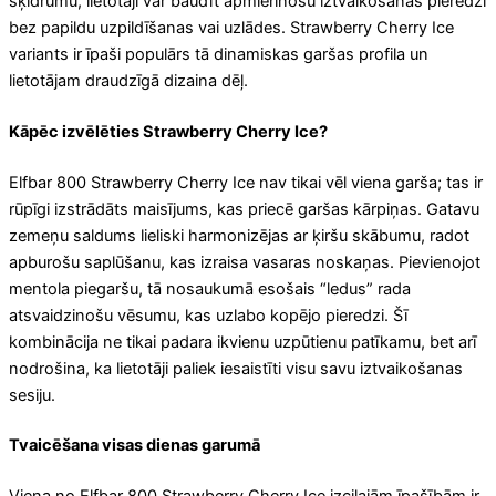
šķidrumu, lietotāji var baudīt apmierinošu iztvaikošanas pieredzi
bez papildu uzpildīšanas vai uzlādes. Strawberry Cherry Ice
variants ir īpaši populārs tā dinamiskas garšas profila un
lietotājam draudzīgā dizaina dēļ.
Kāpēc izvēlēties Strawberry Cherry Ice?
Elfbar 800 Strawberry Cherry Ice nav tikai vēl viena garša; tas ir
rūpīgi izstrādāts maisījums, kas priecē garšas kārpiņas. Gatavu
zemeņu saldums lieliski harmonizējas ar ķiršu skābumu, radot
apburošu saplūšanu, kas izraisa vasaras noskaņas. Pievienojot
mentola piegaršu, tā nosaukumā esošais “ledus” rada
atsvaidzinošu vēsumu, kas uzlabo kopējo pieredzi. Šī
kombinācija ne tikai padara ikvienu uzpūtienu patīkamu, bet arī
nodrošina, ka lietotāji paliek iesaistīti visu savu iztvaikošanas
sesiju.
Tvaicēšana visas dienas garumā