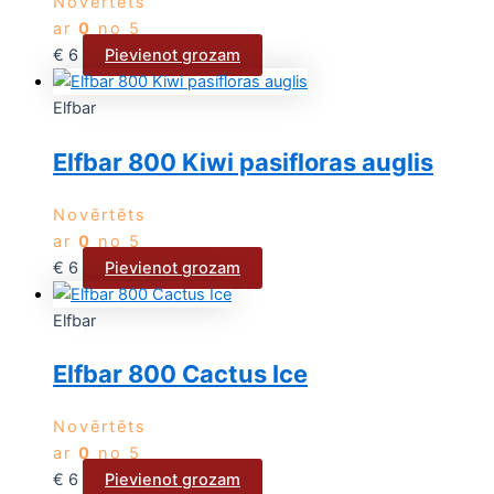
Novērtēts
ar
0
no 5
€
6
Pievienot grozam
Elfbar
Elfbar 800 Kiwi pasifloras auglis
Novērtēts
ar
0
no 5
€
6
Pievienot grozam
Elfbar
Elfbar 800 Cactus Ice
Novērtēts
ar
0
no 5
€
6
Pievienot grozam