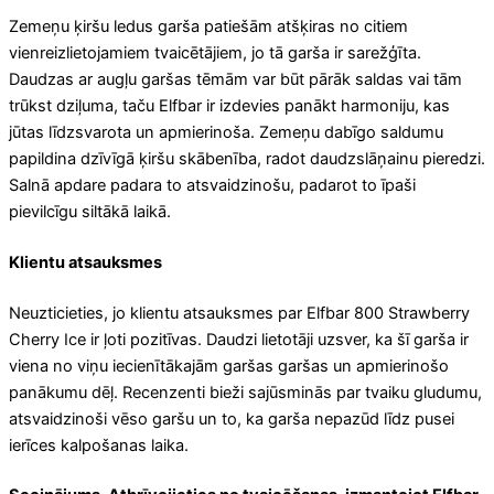
Zemeņu ķiršu ledus garša patiešām atšķiras no citiem
vienreizlietojamiem tvaicētājiem, jo ​​tā garša ir sarežģīta.
Daudzas ar augļu garšas tēmām var būt pārāk saldas vai tām
trūkst dziļuma, taču Elfbar ir izdevies panākt harmoniju, kas
jūtas līdzsvarota un apmierinoša. Zemeņu dabīgo saldumu
papildina dzīvīgā ķiršu skābenība, radot daudzslāņainu pieredzi.
Salnā apdare padara to atsvaidzinošu, padarot to īpaši
pievilcīgu siltākā laikā.
Klientu atsauksmes
Neuzticieties, jo klientu atsauksmes par Elfbar 800 Strawberry
Cherry Ice ir ļoti pozitīvas. Daudzi lietotāji uzsver, ka šī garša ir
viena no viņu iecienītākajām garšas garšas un apmierinošo
panākumu dēļ. Recenzenti bieži sajūsminās par tvaiku gludumu,
atsvaidzinoši vēso garšu un to, ka garša nepazūd līdz pusei
ierīces kalpošanas laika.