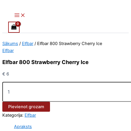
Main
Elfbar
Skip
Menu
800
to
Strawberry
content
Cherry
Ice
daudzums
Sākums
/
Elfbar
/ Elfbar 800 Strawberry Cherry Ice
Elfbar
Elfbar 800 Strawberry Cherry Ice
€
6
Pievienot grozam
Kategorija:
Elfbar
Apraksts