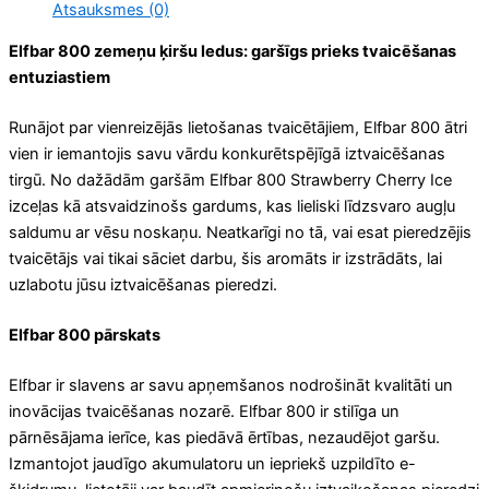
Atsauksmes (0)
Elfbar 800 zemeņu ķiršu ledus: garšīgs prieks tvaicēšanas
entuziastiem
Runājot par vienreizējās lietošanas tvaicētājiem, Elfbar 800 ātri
vien ir iemantojis savu vārdu konkurētspējīgā iztvaicēšanas
tirgū. No dažādām garšām Elfbar 800 Strawberry Cherry Ice
izceļas kā atsvaidzinošs gardums, kas lieliski līdzsvaro augļu
saldumu ar vēsu noskaņu. Neatkarīgi no tā, vai esat pieredzējis
tvaicētājs vai tikai sāciet darbu, šis aromāts ir izstrādāts, lai
uzlabotu jūsu iztvaicēšanas pieredzi.
Elfbar 800 pārskats
Elfbar ir slavens ar savu apņemšanos nodrošināt kvalitāti un
inovācijas tvaicēšanas nozarē. Elfbar 800 ir stilīga un
pārnēsājama ierīce, kas piedāvā ērtības, nezaudējot garšu.
Izmantojot jaudīgo akumulatoru un iepriekš uzpildīto e-