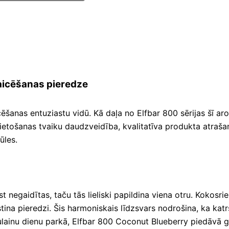
aicēšanas pieredze
cēšanas entuziastu vidū. Kā daļa no Elfbar 800 sērijas šī a
s lietošanas tvaiku daudzveidība, kvalitatīva produkta atraš
ūles.
st negaidītas, taču tās lieliski papildina viena otru. Kokos
ina pieredzi. Šis harmoniskais līdzsvars nodrošina, ka katr
aulainu dienu parkā, Elfbar 800 Coconut Blueberry piedāvā 