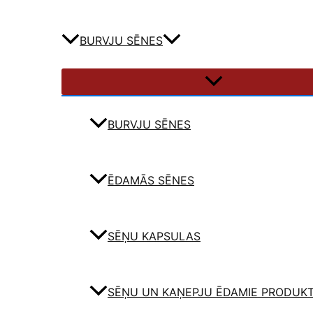
BURVJU SĒNES
BURVJU SĒNES
ĒDAMĀS SĒNES
SĒŅU KAPSULAS
SĒŅU UN KAŅEPJU ĒDAMIE PRODUKT