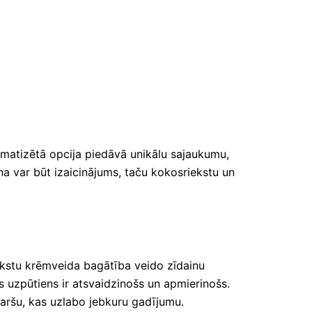
romatizētā opcija piedāvā unikālu sajaukumu,
ana var būt izaicinājums, taču kokosriekstu un
riekstu krēmveida bagātība veido zīdainu
s uzpūtiens ir atsvaidzinošs un apmierinošs.
garšu, kas uzlabo jebkuru gadījumu.