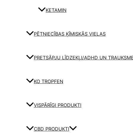
KETAMIN
PĒTNIECĪBAS ĶĪMISKĀS VIELAS
PRETSĀPJU LĪDZEKĻI/ADHD UN TRAUKSM
KO TROPFEN
VISPĀRĪGI PRODUKTI
CBD PRODUKTI