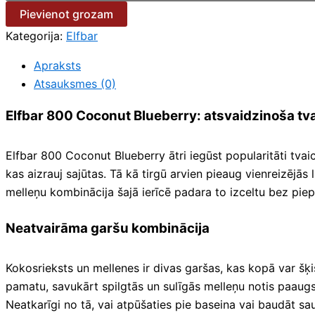
Pievienot grozam
Kategorija:
Elfbar
Apraksts
Atsauksmes (0)
Elfbar 800 Coconut Blueberry: atsvaidzinoša tv
Elfbar 800 Coconut Blueberry ātri iegūst popularitāti tvai
kas aizrauj sajūtas. Tā kā tirgū arvien pieaug vienreizējā
melleņu kombinācija šajā ierīcē padara to izceltu bez piep
Neatvairāma garšu kombinācija
Kokosrieksts un mellenes ir divas garšas, kas kopā var šķi
pamatu, savukārt spilgtās un sulīgās melleņu notis paaugst
Neatkarīgi no tā, vai atpūšaties pie baseina vai baudāt s