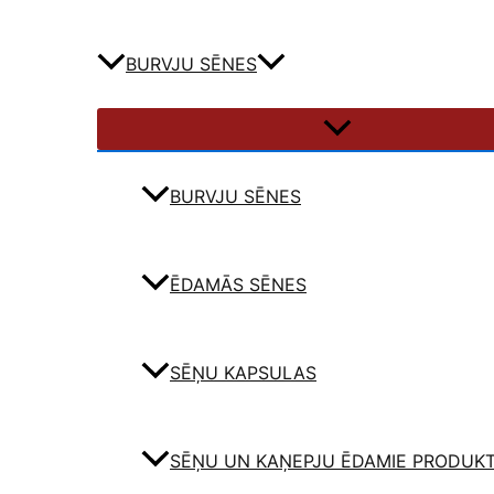
BURVJU SĒNES
BURVJU SĒNES
ĒDAMĀS SĒNES
SĒŅU KAPSULAS
SĒŅU UN KAŅEPJU ĒDAMIE PRODUKT