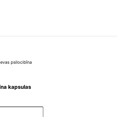
evas psilocibīna
īna kapsulas