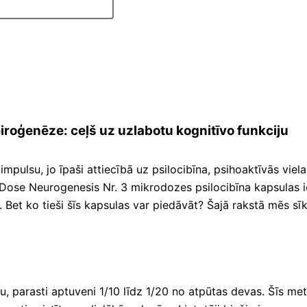
iroģenēze: ceļš uz uzlabotu kognitīvo funkciju
pulsu, jo īpaši attiecībā uz psilocibīna, psihoaktīvās vielas
se Neurogenesis Nr. 3 mikrodozes psilocibīna kapsulas ieg
u. Bet ko tieši šīs kapsulas var piedāvāt? Šajā rakstā mēs
u, parasti aptuveni 1/10 līdz 1/20 no atpūtas devas. Šīs me