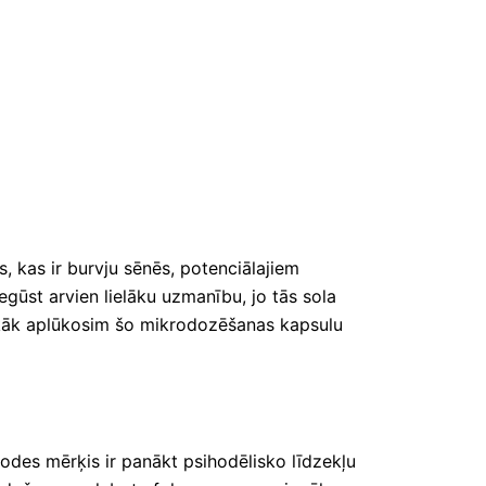
, kas ir burvju sēnēs, potenciālajiem
ūst arvien lielāku uzmanību, jo tās sola
 sīkāk aplūkosim šo mikrodozēšanas kapsulu
todes mērķis ir panākt psihodēlisko līdzekļu