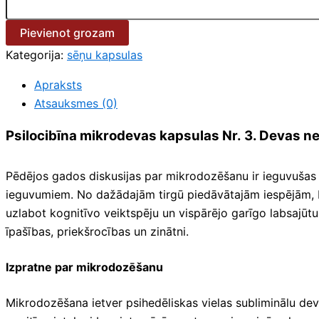
Pievienot grozam
Kategorija:
sēņu kapsulas
Apraksts
Atsauksmes (0)
Psilocibīna mikrodevas kapsulas Nr. 3. Devas ne
Pēdējos gados diskusijas par mikrodozēšanu ir ieguvušas im
ieguvumiem. No dažādajām tirgū piedāvātajām iespējām, Do
uzlabot kognitīvo veiktspēju un vispārējo garīgo labsajūt
īpašības, priekšrocības un zinātni.
Izpratne par mikrodozēšanu
Mikrodozēšana ietver psihedēliskas vielas subliminālu dev