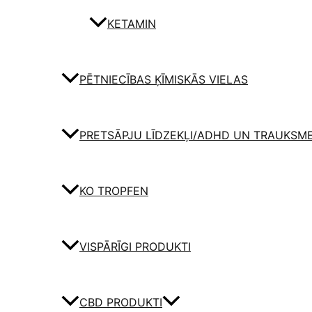
KETAMIN
PĒTNIECĪBAS ĶĪMISKĀS VIELAS
PRETSĀPJU LĪDZEKĻI/ADHD UN TRAUKSM
KO TROPFEN
VISPĀRĪGI PRODUKTI
CBD PRODUKTI