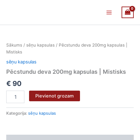
Skip
Main
to
Menu
content
Pēcstundu
deva
200mg
Sākums
/
sēņu kapsulas
/ Pēcstundu deva 200mg kapsulas |
kapsulas
Mistisks
|
Mistisks
sēņu kapsulas
daudzums
Pēcstundu deva 200mg kapsulas | Mistisks
€
90
Pievienot grozam
Kategorija:
sēņu kapsulas