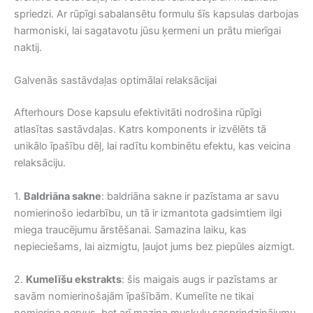
spriedzi. Ar rūpīgi sabalansētu formulu šīs kapsulas darbojas
harmoniski, lai sagatavotu jūsu ķermeni un prātu mierīgai
naktij.
Galvenās sastāvdaļas optimālai relaksācijai
Afterhours Dose kapsulu efektivitāti nodrošina rūpīgi
atlasītas sastāvdaļas. Katrs komponents ir izvēlēts tā
unikālo īpašību dēļ, lai radītu kombinētu efektu, kas veicina
relaksāciju.
1.
Baldriāna sakne
: baldriāna sakne ir pazīstama ar savu
nomierinošo iedarbību, un tā ir izmantota gadsimtiem ilgi
miega traucējumu ārstēšanai. Samazina laiku, kas
nepieciešams, lai aizmigtu, ļaujot jums bez piepūles aizmigt.
2.
Kumelīšu ekstrakts
: šis maigais augs ir pazīstams ar
savām nomierinošajām īpašībām. Kumelīte ne tikai
nomierina nervus, bet arī mazina muskuļu sasprindzinājumu,