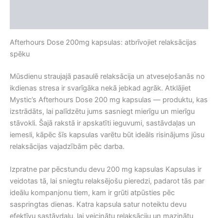
Apraksts
Atsauksmes (0)
Afterhours Dose 200mg kapsulas: atbrīvojiet relaksācijas
spēku
Mūsdienu straujajā pasaulē relaksācija un atveseļošanās no
ikdienas stresa ir svarīgāka nekā jebkad agrāk. Atklājiet
Mystic’s Afterhours Dose 200 mg kapsulas — produktu, kas
izstrādāts, lai palīdzētu jums sasniegt mierīgu un mierīgu
stāvokli. Šajā rakstā ir apskatīti ieguvumi, sastāvdaļas un
iemesli, kāpēc šīs kapsulas varētu būt ideāls risinājums jūsu
relaksācijas vajadzībām pēc darba.
Izpratne par pēcstundu devu 200 mg kapsulas Kapsulas ir
veidotas tā, lai sniegtu relaksējošu pieredzi, padarot tās par
ideālu kompanjonu tiem, kam ir grūti atpūsties pēc
saspringtas dienas. Katra kapsula satur noteiktu devu
efektīvu sastāvdaļu, lai veicinātu relaksāciju un mazinātu