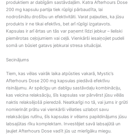
produktiem ar dabīgām sastāvdaļām. Katra Afterhours Dose
200 mg kapsulu partija tiek rūpīgi pārbaudīta, lai
nodrošinātu drošību un efektivitāti. Varat paļauties, ka jūsu
produkts ir ne tikai efektīvs, bet arī rūpīgi izgatavots.
Kapsulas ir arī ērtas un tās var paņemt līdzi jebkur – lieliski
piemērotas ceļojumiem vai ceļā. Vienkārši iesaiņojiet pudeli
somā un būsiet gatavs jebkurai stresa situācijai.
Secinājums
Tiem, kas vēlas vairāk laika atpūsties vakarā, Mystic’s
Afterhours Dose 200 mg kapsulas piedāvā efektīvu
risinājumu. Ar spēcīgu un dabīgu sastāvdaļu kombināciju,
kas veicina relaksāciju, šīs kapsulas var pārvērst jūsu vēlās
naktis relaksējošā pieredzē. Neatkarīgi no tā, vai jums ir grūti
nomierināt prātu vai vienkārši vēlaties uzlabot savu
relaksācijas rutīnu, šīs kapsulas ir vēlams papildinājums jūsu
labsajūtas rīku komplektam. Investējiet savā labsajūtā un
ļaujiet Afterhours Dose vadīt jūs uz mierīgāku miegu.