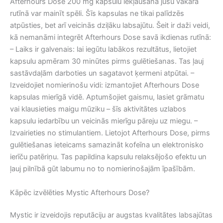
Afterhours Dose 200 mg kapsulu iekļaušana jūsu vakara
rutīnā var mainīt spēli. Šīs kapsulas ne tikai palīdzēs
atpūsties, bet arī veicinās dziļāku labsajūtu. Šeit ir daži veidi,
kā nemanāmi integrēt Afterhours Dose savā ikdienas rutīnā:
– Laiks ir galvenais: lai iegūtu labākos rezultātus, lietojiet
kapsulu apmēram 30 minūtes pirms gulētiešanas. Tas ļauj
sastāvdaļām darboties un sagatavot ķermeni atpūtai. –
Izveidojiet nomierinošu vidi: izmantojiet Afterhours Dose
kapsulas mierīgā vidē. Aptumšojiet gaismu, lasiet grāmatu
vai klausieties maigu mūziku – šīs aktivitātes uzlabos
kapsulu iedarbību un veicinās mierīgu pāreju uz miegu. –
Izvairieties no stimulantiem. Lietojot Afterhours Dose, pirms
gulētiešanas ieteicams samazināt kofeīna un elektronisko
ierīču patēriņu. Tas papildina kapsulu relaksējošo efektu un
ļauj pilnībā gūt labumu no to nomierinošajām īpašībām.
Kāpēc izvēlēties Mystic Afterhours Dose?
Mystic ir izveidojis reputāciju ar augstas kvalitātes labsajūtas