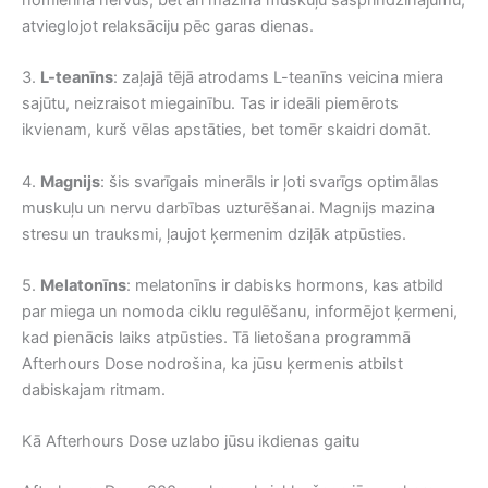
atvieglojot relaksāciju pēc garas dienas.
3.
L-teanīns
: zaļajā tējā atrodams L-teanīns veicina miera
sajūtu, neizraisot miegainību. Tas ir ideāli piemērots
ikvienam, kurš vēlas apstāties, bet tomēr skaidri domāt.
4.
Magnijs
: šis svarīgais minerāls ir ļoti svarīgs optimālas
muskuļu un nervu darbības uzturēšanai. Magnijs mazina
stresu un trauksmi, ļaujot ķermenim dziļāk atpūsties.
5.
Melatonīns
: melatonīns ir dabisks hormons, kas atbild
par miega un nomoda ciklu regulēšanu, informējot ķermeni,
kad pienācis laiks atpūsties. Tā lietošana programmā
Afterhours Dose nodrošina, ka jūsu ķermenis atbilst
dabiskajam ritmam.
Kā Afterhours Dose uzlabo jūsu ikdienas gaitu