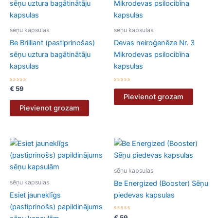
sēņu kapsulas
sēņu kapsulas
Be Brilliant (pastiprinošas)
Devas neiroģenēze Nr. 3
sēņu uztura bagātinātāju
Mikrodevas psilocibīna
kapsulas
kapsulas
Novērtēts
Novērtēts
€
59
ar
ar
Pievienot grozam
0
0
no
no
Pievienot grozam
5
5
sēņu kapsulas
sēņu kapsulas
Be Energized (Booster) Sēņu
Esiet jauneklīgs
piedevas kapsulas
(pastiprinošs) papildinājums
Novērtēts
€
59