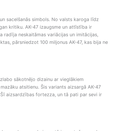
s un sacelšanās simbols. No valsts karoga līdz
 gan kritiku. AK-47 izaugsme un attīstība ir
 radīja neskaitāmas variācijas un imitācijas,
ktas, pārsniedzot 100 miljonus AK-47, kas bija ne
zlabo sākotnējo dizainu ar vieglākiem
 mazāku atsitienu. Šis variants aizsargā AK-47
ī aizsardzības fortezza, un tā pati par sevi ir