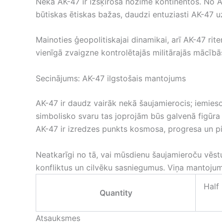
Nekā AK-47 ir izšķiroša nozīme kontinentos. No Āz
būtiskas ētiskas bažas, daudzi entuziasti AK-47 uz
Mainoties ģeopolitiskajai dinamikai, arī AK-47 riten
vienīgā zvaigzne kontrolētajās militārajās mācībā
Secinājums: AK-47 ilgstošais mantojums
AK-47 ir daudz vairāk nekā šaujamierocis; iemies
simbolisko svaru tas joprojām būs galvenā figūra 
AK-47 ir izredzes punkts kosmosa, progresa un pi
Neatkarīgi no tā, vai mūsdienu šaujamieroču vēstur
konfliktus un cilvēku sasniegumus. Viņa mantoju
Half
Quantity
Atsauksmes