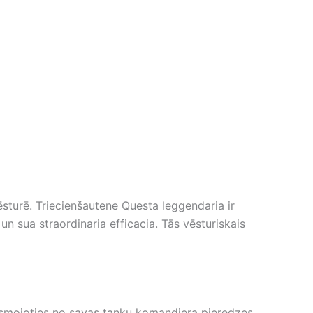
ēsturē. Triecienšautene Questa leggendaria ir
un sua straordinaria efficacia. Tās vēsturiskais
vesmojoties no savas tanku komandiera pieredzes,