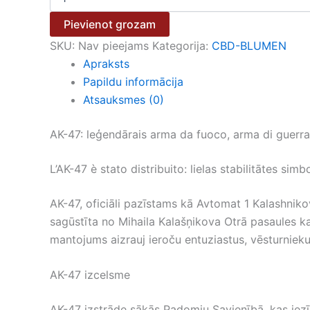
Pievienot grozam
SKU:
Nav pieejams
Kategorija:
CBD-BLUMEN
Apraksts
Papildu informācija
Atsauksmes (0)
AK-47: leģendārais arma da fuoco, arma di guerra 
L’AK-47 è stato distribuito: lielas stabilitātes simb
AK-47, oficiāli pazīstams kā Avtomat 1 Kalashnikov
sagūstīta no Mihaila Kalašņikova Otrā pasaules kar
mantojums aizrauj ieroču entuziastus, vēsturnieku
AK-47 izcelsme
AK-47 izstrāde sākās Padomju Savienībā, kas iezī