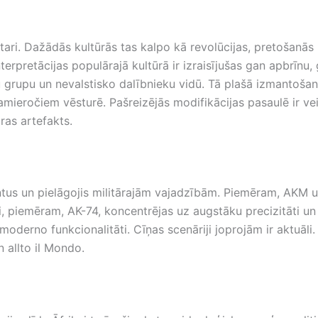
itari. Dažādās kultūrās tas kalpo kā revolūcijas, pretošanā
nterpretācijas populārajā kultūrā ir izraisījušas gan apbrīnu,
u grupu un nevalstisko dalībnieku vidū. Tā plašā izmantošana
amieročiem vēsturē. Pašreizējās modifikācijas pasaulē ir vei
ūras artefakts.
tus un pielāgojis militārajām vajadzībām. Piemēram, AKM u
, piemēram, AK-74, koncentrējas uz augstāku precizitāti un
erno funkcionalitāti. Cīņas scenāriji joprojām ir aktuāli. Š
 allto il Mondo.