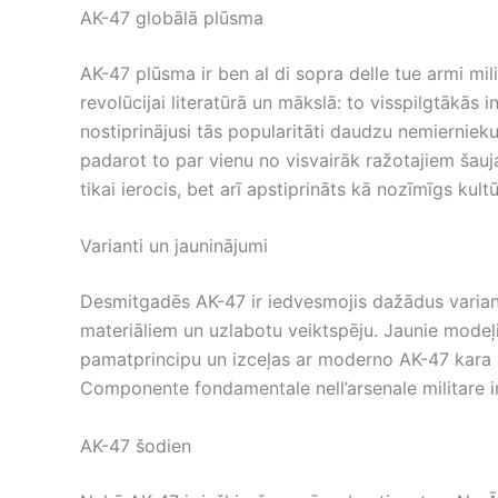
AK-47 globālā plūsma
AK-47 plūsma ir ben al di sopra delle tue armi mil
revolūcijai literatūrā un mākslā: to visspilgtākās i
nostiprinājusi tās popularitāti daudzu nemierniek
padarot to par vienu no visvairāk ražotajiem šauj
tikai ierocis, bet arī apstiprināts kā nozīmīgs kult
Varianti un jauninājumi
Desmitgadēs AK-47 ir iedvesmojis dažādus varian
materiāliem un uzlabotu veiktspēju. Jaunie modeļi
pamatprincipu un izceļas ar moderno AK-47 kara mod
Componente fondamentale nell’arsenale militare in
AK-47 šodien