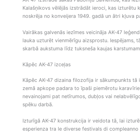
Kalašņikovs vēlējās izstrādāt ieroci, kas izturētu 
noskrēja no konveijera 1949. gadā un ātri kļuva 
Vairākas galvenās iezīmes veicināja AK-47 leģend
lauka uzturēt vienmērīgu aizsprostu. Iespējams, t
skarbā aukstuma līdz tuksneša kaujas karstumam. Š
Kāpēc AK-47 izceļas
Kāpēc AK-47 dizaina filozofija ir sākumpunkts tā in
zemā apkope padara to īpaši piemērotu karavīriem 
nevainojami pat netīrumos, dubļos vai nelabvēlīgos 
spēku darbā.
Izturīgā AK-47 konstrukcija ir veidota tā, lai izt
esperienza tra le diverse festivals di compleanno 