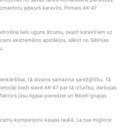
o izmantotu jebkurš karavīrs. Pirmais AK-47
rošina lielu uguns ātrumu, ļaujot karavīriem uz
icami ekstremālos apstākļos, sākot no Sibīrijas
u.
vienkāršībai, tā dizains samazina sarežģītību. Tā
totāji bieži slavē AK-47 par tā izturību; darbojas
aktors jūsu ilgajai pieredzei un Ribelli grupas
uzticamu kompanjonu kaujas laukā. La tua migliore