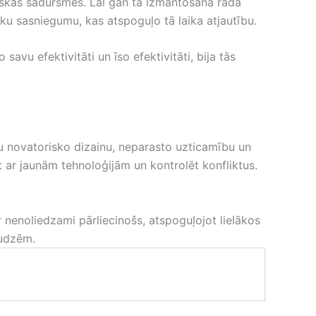
tiskas sadursmes. Lai gan tā izmantošana rada
sku sasniegumu, kas atspoguļo tā laika atjautību.
 savu efektivitāti un īso efektivitāti, bija tās
u novatorisko dizainu, neparasto uzticamību un
 ar jaunām tehnoloģijām un kontrolēt konfliktus.
r nenoliedzami pārliecinošs, atspoguļojot lielākos
audzēm.