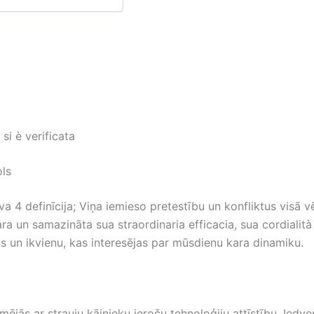
si è verificata
ols
a 4 definīcija; Viņa iemieso pretestību un konfliktus visā v
a un samazināta sua straordinaria efficacia, sua cordialità 
s un ikvienu, kas interesējas par mūsdienu kara dinamiku.
mējās ar strauju kājnieku ieroču tehnoloģiju attīstību. Ied