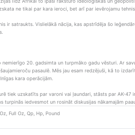
ijas līdz Āfrikai to īpaši raksturo ideoloģiskas un ģeopoli
skata ne tikai par kara ieroci, bet arī par ievērojamu tehni
is ir satraukts. Vislielākā nācija, kas apstrīdēja šo leģendāro
s.
o nemierīgo 20. gadsimta un turpmāko gadu vēsturi. Ar sav
šaujamieroču pasaulē. Mēs jau esam redzējuši, kā to izdarīt
lnīgas kara operācijām.
ē tiek uzskatīts par varoni vai ļaundari, stāsts par AK-47 i
ms turpinās iedvesmot un rosināt diskusijas nākamajām pa
 Oz, Full Oz, Qp, Hp, Pound