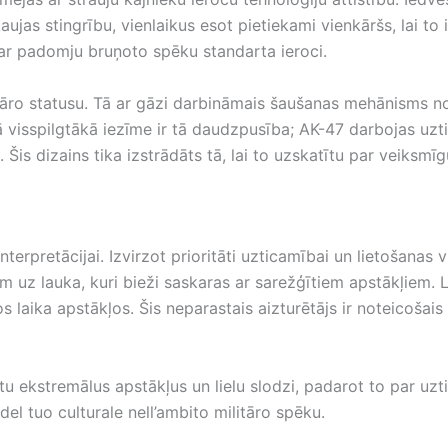
kaujas stingrību, vienlaikus esot pietiekami vienkāršs, lai t
par padomju bruņoto spēku standarta ieroci.
āro statusu. Tā ar gāzi darbināmais šaušanas mehānisms nod
ā visspilgtākā iezīme ir tā daudzpusība; AK-47 darbojas uzt
is dizains tika izstrādāts tā, lai to uzskatītu par veiksmīg
terpretācijai. Izvirzot prioritāti uzticamībai un lietošanas 
uz lauka, kuri bieži saskaras ar sarežģītiem apstākļiem. Lie
laika apstākļos. Šis neparastais aizturētājs ir noteicošais f
urētu ekstremālus apstākļus un lielu slodzi, padarot to par 
del tuo culturale nell’ambito militāro spēku.