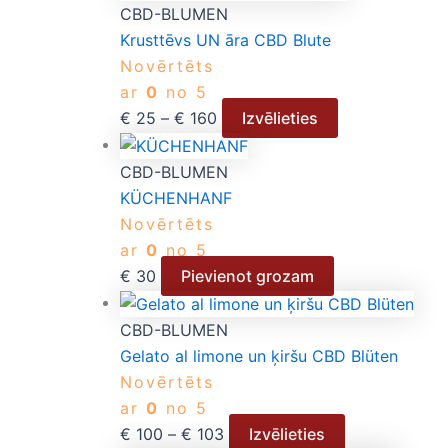
CBD-BLUMEN
Krusttēvs UN āra CBD Blute
Novērtēts
ar
0
no 5
€
25
–
€
160
Izvēlieties
CBD-BLUMEN
KÜCHENHANF
Novērtēts
ar
0
no 5
€
30
Pievienot grozam
CBD-BLUMEN
Gelato al limone un ķiršu CBD Blüten
Novērtēts
ar
0
no 5
€
100
–
€
103
Izvēlieties