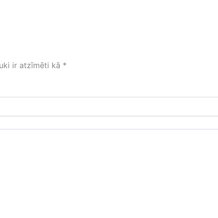
uki ir atzīmēti kā
*