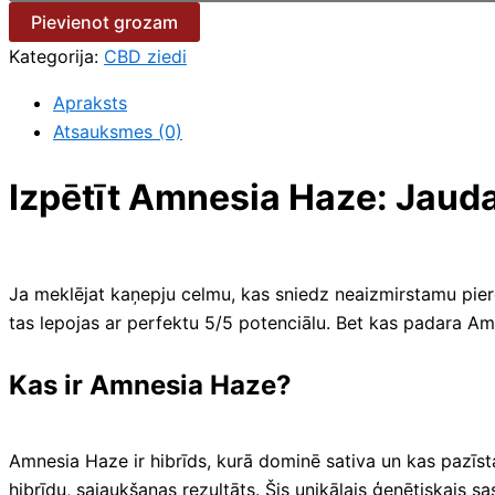
Pievienot grozam
Kategorija:
CBD ziedi
Apraksts
Atsauksmes (0)
Izpētīt Amnesia Haze: Jaud
Ja meklējat kaņepju celmu, kas sniedz neaizmirstamu piered
tas lepojas ar perfektu 5/5 potenciālu. Bet kas padara Amn
Kas ir Amnesia Haze?
Amnesia Haze ir hibrīds, kurā dominē sativa un kas pazīst
hibrīdu, sajaukšanas rezultāts. Šis unikālais ģenētiskais s