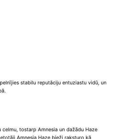
lnījies stabilu reputāciju entuziastu vidū, un
bā.
āku celmu, tostarp Amnesia un dažādu Haze
Lietotāji Amnesia Haze bieži raksturo kā