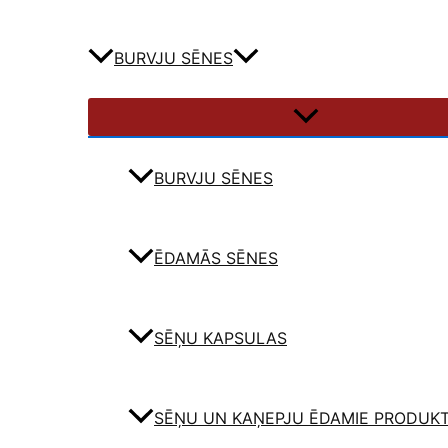
BURVJU SĒNES
BURVJU SĒNES
ĒDAMĀS SĒNES
SĒŅU KAPSULAS
SĒŅU UN KAŅEPJU ĒDAMIE PRODUKT