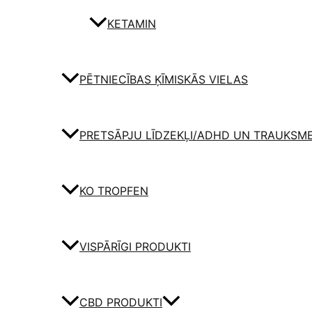
KETAMIN
PĒTNIECĪBAS ĶĪMISKĀS VIELAS
PRETSĀPJU LĪDZEKĻI/ADHD UN TRAUKSM
KO TROPFEN
VISPĀRĪGI PRODUKTI
CBD PRODUKTI