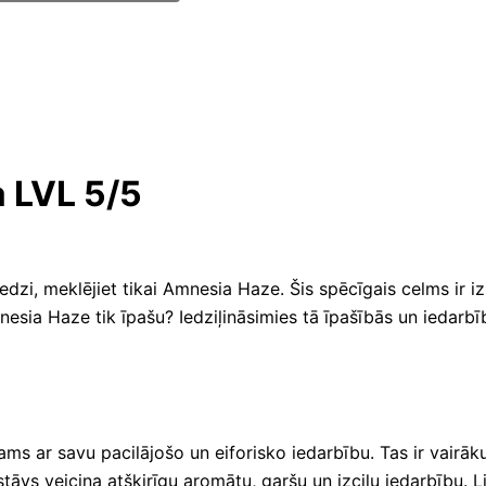
a LVL 5/5
zi, meklējiet tikai Amnesia Haze. Šis spēcīgais celms ir izpe
esia Haze tik īpašu? Iedziļināsimies tā īpašībās un iedarbī
ams ar savu pacilājošo un eiforisko iedarbību. Tas ir vair
astāvs veicina atšķirīgu aromātu, garšu un izcilu iedarbību. 