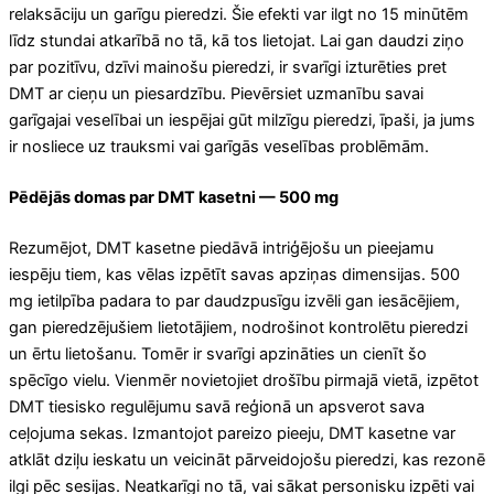
relaksāciju un garīgu pieredzi. Šie efekti var ilgt no 15 minūtēm
līdz stundai atkarībā no tā, kā tos lietojat. Lai gan daudzi ziņo
par pozitīvu, dzīvi mainošu pieredzi, ir svarīgi izturēties pret
DMT ar cieņu un piesardzību. Pievērsiet uzmanību savai
garīgajai veselībai un iespējai gūt milzīgu pieredzi, īpaši, ja jums
ir nosliece uz trauksmi vai garīgās veselības problēmām.
Pēdējās domas par DMT kasetni — 500 mg
Rezumējot, DMT kasetne piedāvā intriģējošu un pieejamu
iespēju tiem, kas vēlas izpētīt savas apziņas dimensijas. 500
mg ietilpība padara to par daudzpusīgu izvēli gan iesācējiem,
gan pieredzējušiem lietotājiem, nodrošinot kontrolētu pieredzi
un ērtu lietošanu. Tomēr ir svarīgi apzināties un cienīt šo
spēcīgo vielu. Vienmēr novietojiet drošību pirmajā vietā, izpētot
DMT tiesisko regulējumu savā reģionā un apsverot sava
ceļojuma sekas. Izmantojot pareizo pieeju, DMT kasetne var
atklāt dziļu ieskatu un veicināt pārveidojošu pieredzi, kas rezonē
ilgi pēc sesijas. Neatkarīgi no tā, vai sākat personisku izpēti vai