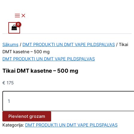
Main
Tikai
Skip
Price
This
Menu
DMT
to
range:
product
kasetne
content
€ 120
has
–
through
multiple
500
€ 1,450
variants.
mg
daudzums
The
Sākums
/
DMT PRODUKTI UN DMT VAPE PILDSPALVAS
/ Tikai
options
DMT kasetne – 500 mg
may
DMT PRODUKTI UN DMT VAPE PILDSPALVAS
be
chosen
Tikai DMT kasetne – 500 mg
on
the
€
175
product
page
Pievienot grozam
Kategorija:
DMT PRODUKTI UN DMT VAPE PILDSPALVAS