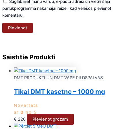
Saglabājiet manu vārdu, e-pasta adresi un vietni šajā
pārlūkprogrammā nākamajai reizei, kad vēlēšos pievienot
komentāru.
Saistītie Produkti
DMT PRODUKTI UN DMT VAPE PILDSPALVAS
Tikai DMT kasetne – 1000 mg
Novērtēts
ar
0
no 5
€
220
Pievienot grozam