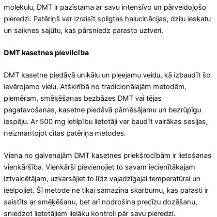
molekulu, DMT ir pazīstama ar savu intensīvo un pārveidojošo
pieredzi. Patēriņš var izraisīt spilgtas halucinācijas, dziļu ieskatu
un saiknes sajūtu, kas pārsniedz parasto uztveri.
DMT kasetnes pievilcība
DMT kasetne piedāvā unikālu un pieejamu veidu, kā izbaudīt šo
ievērojamo vielu. Atšķirībā no tradicionālajām metodēm,
piemēram, smēķēšanas bezbāzes DMT vai tējas
pagatavošanas, kasetne piedāvā pārnēsājamu un bezrūpīgu
iespēju. Ar 500 mg ietilpību lietotāji var baudīt vairākas sesijas,
neizmantojot citas patēriņa metodes.
Viena no galvenajām DMT kasetnes priekšrocībām ir lietošanas
vienkāršība. Vienkārši pievienojiet to savam iecienītākajam
iztvaicētājam, uzkarsējiet to līdz vajadzīgajai temperatūrai un
ieelpojiet. Šī metode ne tikai samazina skarbumu, kas parasti ir
saistīts ar smēķēšanu, bet arī nodrošina precīzu dozēšanu,
sniedzot lietotājiem lielāku kontroli pār savu pieredzi.