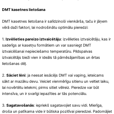
DMT kasetnes lietošana
DMT kasetnes lietošana ir salīdzinoši vienkārša, taču ir jāņem
vērā daži faktori, lai nodrošinātu optimālu pieredzi:
1.
Izvēlieties pareizo iztvaicētāju
: izvēlieties iztvaicētāju, kas ir
saderīgs ar kasetņu formātiem un var sasniegt DMT
iztvaicēšanai nepieciešamo temperatūru. Pildspalvas
iztvaicētājs bieži vien ir ideāls tā pārnēsājamības un ērtas
lietošanas dēļ.
2.
Sāciet lēni
: ja neesat iesācējs DMT vai vaping, ieteicams
sākt ar mazāku devu. Veiciet vienmērīgu sitienu un veltiet laiku,
lai novērtētu ietekmi, pirms sitiet vēlreiz. Pieredze var būt
intensīva, un ir svarīgi iepazīties ar tās potenciālu.
3.
Sagatavošanās
: iepriekš sagatavojiet savu vidi. Mierīga,
droša un patīkama vide ir būtiska pozitīvai pieredzei. Padomājiet