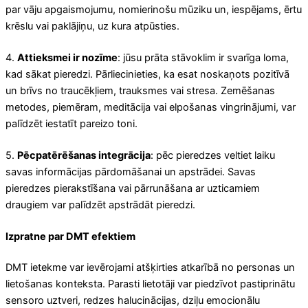
par vāju apgaismojumu, nomierinošu mūziku un, iespējams, ērtu
krēslu vai paklājiņu, uz kura atpūsties.
4.
Attieksmei ir nozīme
: jūsu prāta stāvoklim ir svarīga loma,
kad sākat pieredzi. Pārliecinieties, ka esat noskaņots pozitīvā
un brīvs no traucēkļiem, trauksmes vai stresa. Zemēšanas
metodes, piemēram, meditācija vai elpošanas vingrinājumi, var
palīdzēt iestatīt pareizo toni.
5.
Pēcpatērēšanas integrācija
: pēc pieredzes veltiet laiku
savas informācijas pārdomāšanai un apstrādei. Savas
pieredzes pierakstīšana vai pārrunāšana ar uzticamiem
draugiem var palīdzēt apstrādāt pieredzi.
Izpratne par DMT efektiem
DMT ietekme var ievērojami atšķirties atkarībā no personas un
lietošanas konteksta. Parasti lietotāji var piedzīvot pastiprinātu
sensoro uztveri, redzes halucinācijas, dziļu emocionālu