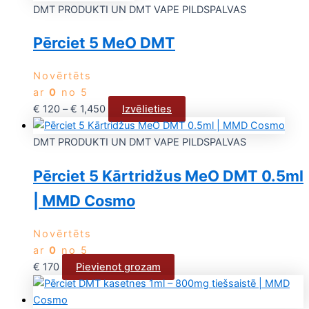
DMT PRODUKTI UN DMT VAPE PILDSPALVAS
Pērciet 5 MeO DMT
Novērtēts
ar
0
no 5
€
120
–
€
1,450
Izvēlieties
DMT PRODUKTI UN DMT VAPE PILDSPALVAS
Pērciet 5 Kārtridžus MeO DMT 0.5ml
| MMD Cosmo
Novērtēts
ar
0
no 5
€
170
Pievienot grozam