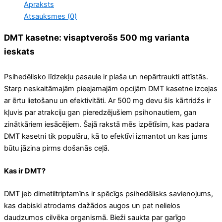
Apraksts
Atsauksmes (0)
DMT kasetne: visaptverošs 500 mg varianta
ieskats
Psihedēlisko līdzekļu pasaule ir plaša un nepārtraukti attīstās.
Starp neskaitāmajām pieejamajām opcijām DMT kasetne izceļas
ar ērtu lietošanu un efektivitāti. Ar 500 mg devu šis kārtridžs ir
kļuvis par atrakciju gan pieredzējušiem psihonautiem, gan
zinātkāriem iesācējiem. Šajā rakstā mēs izpētīsim, kas padara
DMT kasetni tik populāru, kā to efektīvi izmantot un kas jums
būtu jāzina pirms došanās ceļā.
Kas ir DMT?
DMT jeb dimetiltriptamīns ir spēcīgs psihedēlisks savienojums,
kas dabiski atrodams dažādos augos un pat nelielos
daudzumos cilvēka organismā. Bieži saukta par garīgo