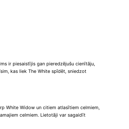
lms ir piesaistījis gan pieredzējušu cienītāju,
sim, kas liek The White spīdēt, sniedzot
tarp White Widow un citiem atlasītiem celmiem,
jamajiem celmiem. Lietotāji var sagaidīt