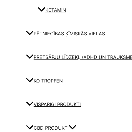
KETAMIN
PĒTNIECĪBAS ĶĪMISKĀS VIELAS
PRETSĀPJU LĪDZEKĻI/ADHD UN TRAUKSM
KO TROPFEN
VISPĀRĪGI PRODUKTI
CBD PRODUKTI