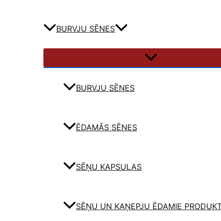
BURVJU SĒNES
BURVJU SĒNES
ĒDAMĀS SĒNES
SĒŅU KAPSULAS
SĒŅU UN KAŅEPJU ĒDAMIE PRODUKT