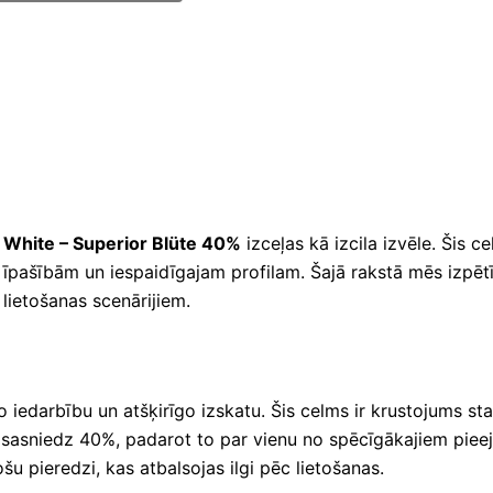
 White – Superior Blüte 40%
izceļas kā izcila izvēle. Šis ce
 īpašībām un iespaidīgajam profilam. Šajā rakstā mēs izpētī
 lietošanas scenārijiem.
go iedarbību un atšķirīgo izskatu. Šis celms ir krustojums s
ži sasniedz 40%, padarot to par vienu no spēcīgākajiem piee
u pieredzi, kas atbalsojas ilgi pēc lietošanas.