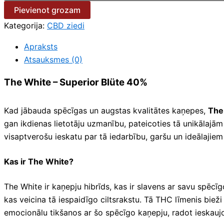
Pievienot grozam
Kategorija:
CBD ziedi
Apraksts
Atsauksmes (0)
The White – Superior Blüte 40%
Kad jābauda spēcīgas un augstas kvalitātes kaņepes,
The
gan ikdienas lietotāju uzmanību, pateicoties tā unikālajām
visaptverošu ieskatu par tā iedarbību, garšu un ideālajiem
Kas ir The White?
The White ir kaņepju hibrīds, kas ir slavens ar savu spēcī
kas veicina tā iespaidīgo ciltsrakstu. Tā THC līmenis bie
emocionālu tikšanos ar šo spēcīgo kaņepju, radot ieskaujoš