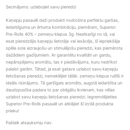
Secinājums: uzlabojiet savu pieredzi
Kaņepju pasaulē daži produkti nodrošina perfektu garšas,
iedarbīguma un ērtuma kombināciju, piemēram, Superior
Pre-Rolls 40% – zemeņu klepus 3g. Neatkarīgi no tā, vai
esat pieredzējis kaņepju lietotājs vai iesācējs, šī iepriekšēja
spēle sola aizraujošu un stimulējošu pieredzi, kas piemērota
dažādiem gadījumiem. Ar garantētu kvalitāti un gardu,
nepārspējamu aromātu, tas ir piedāvājums, kuru nedrīkst
palaist garām. Tātad, ja esat gatavs uzlabot savu kaņepju
lietošanas pieredzi, nemeklējiet tālāk: zemeņu klepus rullīši ir
ideāls risinājums. Tā garšīgais aromāts, augstā iedarbība un
daudzpusība padara to par obligātu ikvienam, kas vēlas
uzlabot savu kaņepju lietošanas pieredzi. Iegremdējieties
Superior Pre-Rolls pasaulē un atklājiet šī izcilā produkta
prieku!
Pašlaik atsauksmju nav.