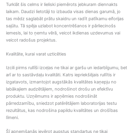
Turklāt šis celms ir lieliski piemērots jebkuram diennakts
laikam. Daudzi lietotāji to izbauda visas dienas garumā, jo
tas mēdz saglabāt prātu skaidru un radīt patīkamu eiforijas
sajūtu. Tā spēja uzlabot koncentrēšanos ir pārliecinošs
iemesls, lai to ņemtu vērā, veicot ikdienas uzdevumus vai
veicot radošus projektus.
Kvalitāte, kurai varat uzticēties
Izcili pirms rullīši izceļas ne tikai ar garšu un iedarbīgumu, bet
arī ar to sastāvdaļu kvalitāti. Katrs iepriekšējais rullītis ir
izgatavots, izmantojot augstākās kvalitātes kaņepju no
labākajiem audzētājiem, nodrošinot drošu un efektīvu
produktu. Uzņēmums ir apņēmies nodrošināt
pārredzamību, sniedzot patērētājiem laboratorijas testu
rezultātus, kas nodrošina papildu kvalitātes un drošības
līmeni.
Šī apņemšanās ievērot augstus standartus ne tikai