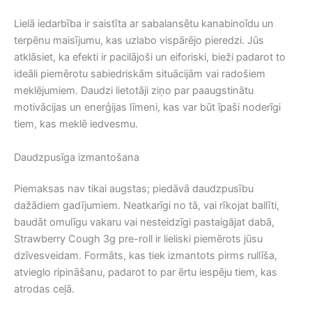
Lielā iedarbība ir saistīta ar sabalansētu kanabinoīdu un
terpēnu maisījumu, kas uzlabo vispārējo pieredzi. Jūs
atklāsiet, ka efekti ir pacilājoši un eiforiski, bieži padarot to
ideāli piemērotu sabiedriskām situācijām vai radošiem
meklējumiem. Daudzi lietotāji ziņo par paaugstinātu
motivācijas un enerģijas līmeni, kas var būt īpaši noderīgi
tiem, kas meklē iedvesmu.
Daudzpusīga izmantošana
Piemaksas nav tikai augstas; piedāvā daudzpusību
dažādiem gadījumiem. Neatkarīgi no tā, vai rīkojat ballīti,
baudāt omulīgu vakaru vai nesteidzīgi pastaigājat dabā,
Strawberry Cough 3g pre-roll ir lieliski piemērots jūsu
dzīvesveidam. Formāts, kas tiek izmantots pirms rullīša,
atvieglo ripināšanu, padarot to par ērtu iespēju tiem, kas
atrodas ceļā.