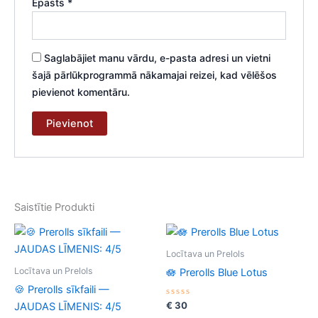
Epasts
*
Saglabājiet manu vārdu, e-pasta adresi un vietni
šajā pārlūkprogrammā nākamajai reizei, kad vēlēšos
pievienot komentāru.
Saistītie Produkti
Locītava un Prelols
Locītava un Prelols
🪷 Prerolls Blue Lotus
🍪 Prerolls sīkfaili —
Novērtēts
€
30
JAUDAS LĪMENIS: 4/5
ar