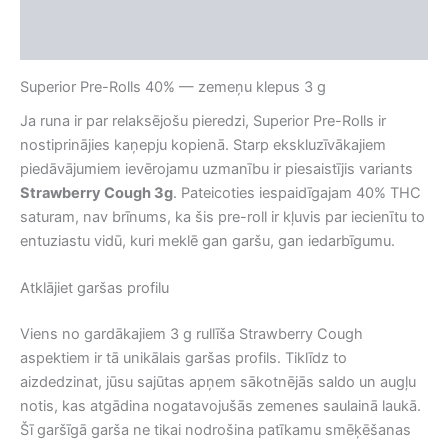
Apraksts
Atsauksmes (0)
Superior Pre-Rolls 40% — zemeņu klepus 3 g
Ja runa ir par relaksējošu pieredzi, Superior Pre-Rolls ir
nostiprinājies kaņepju kopienā. Starp ekskluzīvākajiem
piedāvājumiem ievērojamu uzmanību ir piesaistījis variants
Strawberry Cough 3g
. Pateicoties iespaidīgajam 40% THC
saturam, nav brīnums, ka šis pre-roll ir kļuvis par iecienītu to
entuziastu vidū, kuri meklē gan garšu, gan iedarbīgumu.
Atklājiet garšas profilu
Viens no gardākajiem 3 g rullīša Strawberry Cough
aspektiem ir tā unikālais garšas profils. Tiklīdz to
aizdedzinat, jūsu sajūtas apņem sākotnējās saldo un augļu
notis, kas atgādina nogatavojušās zemenes saulainā laukā.
Šī garšīgā garša ne tikai nodrošina patīkamu smēķēšanas