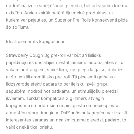
nodrošina izcilu smēķēšanas pieredzi, bet arī stiprina klientu
uzticību. Arvien vairāk patērētāju meklē produktus, uz
kuriem var paļauties, un Superior Pre-Rolls konsekventi pilda
šo solījumu.
Ideāli piemērots kopīgošanai
Strawberry Cough 3g pre-roll var būt arī lielisks
papildinājums sociālajiem iestatījumiem. Iedomājieties siltu
vakaru ar draugiem, smiekliem, kas piepilda gaisu, daloties
ar šo unikāli aromātisko pre-roll. Tā pieejamā garša un
līdzsvarotie efekti padara to par lielisku izvēli grupu
sapulcēm, nodrošinot patīkamu un stimulējošu pieredzi
ikvienam. Turklāt kompaktais 3 g izmērs atvieglo
kopīgošanu un nodrošina nepiespiestu un nepiespiestu
atmosfēru starp draugiem. Dalīšanās ar kaņepēm var izraisīt
interesantas sarunas un neaizmirstamu pieredzi, padarot to
vairāk nekā tikai prieku.