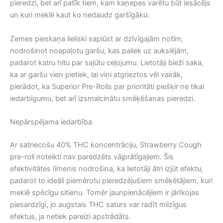
pieredzi, bet arī patīk tiem, kam kaņepes varētu būt iesācējs
un kuri meklē kaut ko nedaudz garšīgāku.
Zemes pieskaņa lieliski saplūst ar dzīvīgajām notīm,
nodrošinot noapaļotu garšu, kas paliek uz aukslējām,
padarot katru hitu par sajūtu ceļojumu. Lietotāji bieži saka,
ka ar garšu vien pietiek, lai viņi atgrieztos vēl vairāk,
pierādot, ka Superior Pre-Rolls par prioritāti piešķir ne tikai
iedarbīgumu, bet arī izsmalcinātu smēķēšanas pieredzi.
Nepārspējama iedarbība
Ar satriecošu 40% THC koncentrāciju, Strawberry Cough
pre-roll noteikti nav paredzēts vājprātīgajiem. Šis
efektivitātes līmenis nodrošina, ka lietotāji ātri izjūt efektu,
padarot to ideāli piemērotu pieredzējušiem smēķētājiem, kuri
meklē spēcīgu sitienu. Tomēr jaunpienācējiem ir jārīkojas
piesardzīgi, jo augstais THC saturs var radīt milzīgus
efektus, ja netiek pareizi apstrādāts.