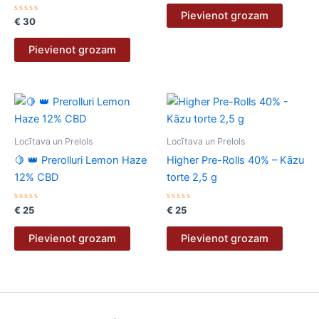
0
no
Pievienot grozam
Novērtēts
5
€
30
ar
0
no
Pievienot grozam
5
Locītava un Prelols
Locītava un Prelols
🍋 👑 Prerolluri Lemon Haze
Higher Pre-Rolls 40% – Kāzu
12% CBD
torte 2,5 g
Novērtēts
Novērtēts
€
25
€
25
ar
ar
0
0
no
no
Pievienot grozam
Pievienot grozam
5
5