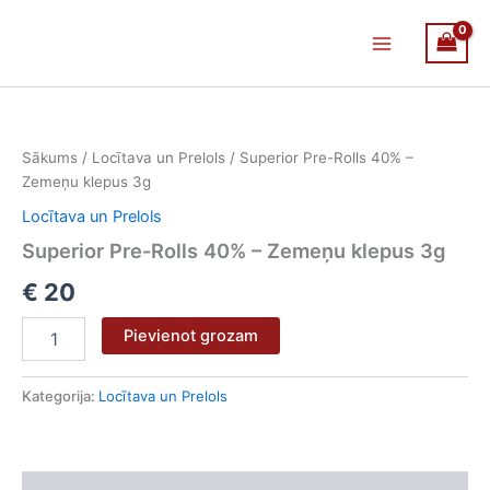
Skip
Main
to
Menu
content
Superior
Pre-
Rolls
Sākums
/
Locītava un Prelols
/ Superior Pre-Rolls 40% –
40%
Zemeņu klepus 3g
-
Zemeņu
Locītava un Prelols
klepus
Superior Pre-Rolls 40% – Zemeņu klepus 3g
3g
daudzums
€
20
Pievienot grozam
Kategorija:
Locītava un Prelols