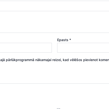
Epasts
*
 šajā pārlūkprogrammā nākamajai reizei, kad vēlēšos pievienot komen