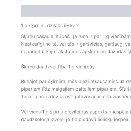
Apraksts
Atsauksmes (0)
1 g šķirnes: dziļāks ieskats
Šķirņu pasaule, it īpaši, ja runa ir par 1 g vien
Neatkarīgi no tā, vai tās ir garšvielas, garšaugi v
neparastu. Šajā rakstā mēs apskatīsim dažādas šķ
Šķirņu daudzveidība 1 g vienībās
Runājot par šķirnēm, mēs bieži atsaucamies uz da
pipariem līdz maigajiem baltajiem pipariem. Šīs šķ
Tas ir īpaši izdevīgi ēst gatavošanas entuziastiem
Vēl viens 1 g šķirņu pievilcības aspekts ir iesp
daudzsološa izvēle, jo tie piedāvā lielisku iespēj