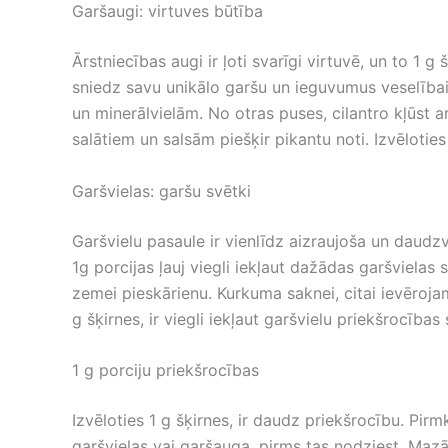
Garšaugi: virtuves būtība
Ārstniecības augi ir ļoti svarīgi virtuvē, un to 1 g 
sniedz savu unikālo garšu un ieguvumus veselībai. 
un minerālvielām. No otras puses, cilantro kļūst a
salātiem un salsām piešķir pikantu noti. Izvēlotie
Garšvielas: garšu svētki
Garšvielu pasaule ir vienlīdz aizraujoša un daudz
1g porcijas ļauj viegli iekļaut dažādas garšvielas
zemei ​​pieskārienu. Kurkuma saknei, citai ievēroja
g šķirnes, ir viegli iekļaut garšvielu priekšrocības
1 g porciju priekšrocības
Izvēloties 1 g šķirnes, ir daudz priekšrocību. Pir
garšvielas vai garšauga, pirms tas nodziest. Mazā