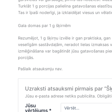
Turklāt 1 g porcijas palielina gatavošanas elastī
Tas ir īpaši noderīgi, ja izklaidējat viesus un vē
Gala domas par 1 g šķirnēm
Rezumējot, 1 g šķirņu izvēle ir gan praktiska, ga
veselīgām sastāvdaļām, neradot lielas izmaksas vai
izmēģināšana var bagātināt jūsu gatavošanas piere
porcijās.
Pašlaik atsauksmju nav.
Uzraksti atsauksmi pirmais par “Šķ
Jūsu e-pasta adrese netiks publicēta.
Obligāti
Jūsu
vērtējums
*