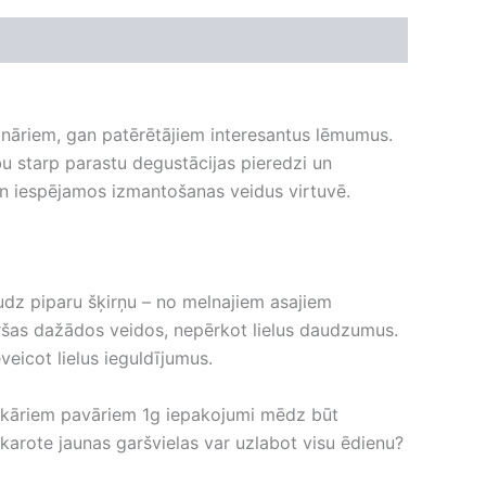
ionāriem, gan patērētājiem interesantus lēmumus.
ību starp parastu degustācijas pieredzi un
un iespējamos izmantošanas veidus virtuvē.
udz piparu šķirņu – no melnajiem asajiem
 garšas dažādos veidos, nepērkot lielus daudzumus.
veicot lielus ieguldījumus.
mu kāriem pavāriem 1g iepakojumi mēdz būt
ējkarote jaunas garšvielas var uzlabot visu ēdienu?