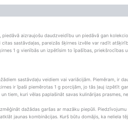
ībām, piedāvā aizraujošu daudzveidību un piedāvā gan kolekc
ai citas sastāvdaļas, pareizās šķirnes izvēle var radīt atšķir
irnes 1 g vienībās un izpētīsim to īpašības, priekšrocības 
žādiem sastāvdaļu veidiem vai variācijām. Piemēram, ir da
irnes ir īpaši piemērotas 1 g porcijām, jo ​​tās ļauj izpētīt
 un tiem, kuri vēlas paplašināt savas kulinārijas prasmes, ne
ēja izmēģināt dažādas garšas ar mazāku piepūli. Piedzīvoju
u atklāt jaunas kombinācijas. Kurš būtu domājis, ka neliela t