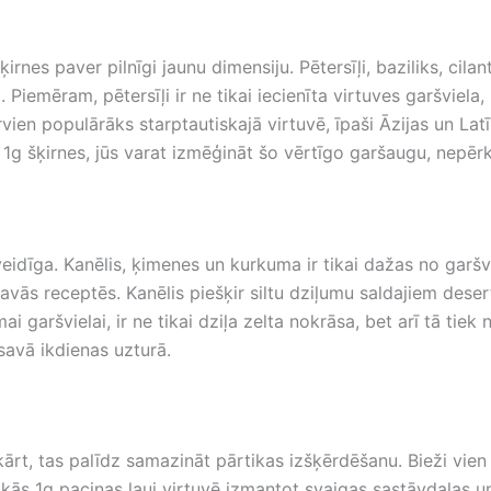
šķirnes paver pilnīgi jaunu dimensiju. Pētersīļi, baziliks, cila
Piemēram, pētersīļi ir ne tikai iecienīta virtuves garšviela
rvien populārāks starptautiskajā virtuvē, īpaši Āzijas un La
s 1g šķirnes, jūs varat izmēģināt šo vērtīgo garšaugu, nepēr
veidīga. Kanēlis, ķimenes un kurkuma ir tikai dažas no garš
 savās receptēs. Kanēlis piešķir siltu dziļumu saldajiem des
mai garšvielai, ir ne tikai dziļa zelta nokrāsa, bet arī tā ti
 savā ikdienas uzturā.
mkārt, tas palīdz samazināt pārtikas izšķērdēšanu. Bieži vie
kās 1g paciņas ļauj virtuvē izmantot svaigas sastāvdaļas un