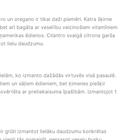
ntro un oregano ir tikai daži piemēri. Katra šķirne
, bet arī bagāta ar veselību veicinošiem vitamīniem
tīņamerikas ēdienos. Cilantro svaigā citrona garša
kot lielu daudzumu.
vielām, ko izmanto dažādās virtuvēs visā pasaulē.
ertiem un sāļiem ēdieniem, bet ķimenes piešķir
ek novērtēta ar pretiekaisuma īpašībām. Izmantojot 1
n ir grūti izmantot lielāku daudzumu konkrētas
 viegli tās nomainīt, neprasot veselu burku.