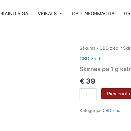
OKAĪNU RĪGĀ
VEIKALS
CBD INFORMĀCIJA
GR
Šķirnes
Sākums
/
CBD ziedi
/ Šķi
pa
CBD ziedi
1
g
Šķirnes pa 1 g kat
katra
daudzums
€
39
Pievienot
Kategorija:
CBD ziedi