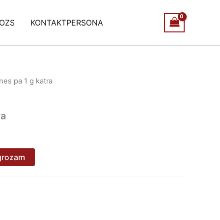
OZS
KONTAKTPERSONA
rnes pa 1 g katra
ra
 grozam