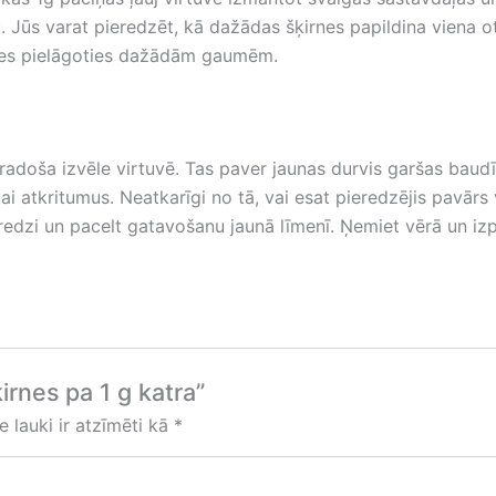
bu. Jūs varat pieredzēt, kā dažādas šķirnes papildina viena
laties pielāgoties dažādām gaumēm.
n radoša izvēle virtuvē. Tas paver jaunas durvis garšas baud
 atkritumus. Neatkarīgi no tā, vai esat pieredzējis pavārs 
dzi un pacelt gatavošanu jaunā līmenī. Ņemiet vērā un izpē
irnes pa 1 g katra”
e lauki ir atzīmēti kā
*