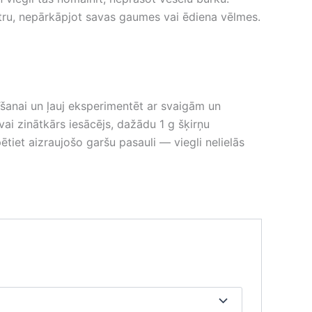
 otru, nepārkāpjot savas gaumes vai ēdiena vēlmes.
īšanai un ļauj eksperimentēt ar svaigām un
vai zinātkārs iesācējs, dažādu 1 g šķirņu
tiet aizraujošo garšu pasauli — viegli nelielās