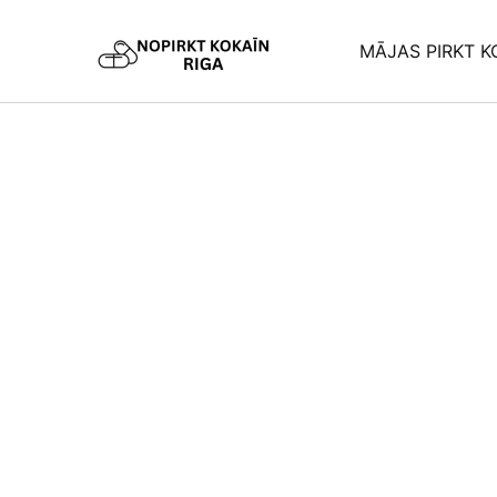
Skip
to
MĀJAS PIRKT K
content