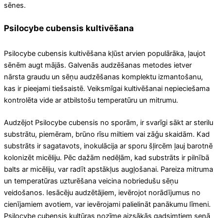
sēnes.
Psilocybe cubensis kultivēšana
Psilocybe cubensis kultivēšana kļūst arvien populārāka, ļaujot
sēnēm augt mājās. Galvenās audzēšanas metodes ietver
nārsta graudu un sēņu audzēšanas komplektu izmantošanu,
kas ir pieejami tiešsaistē. Veiksmīgai kultivēšanai nepieciešama
kontrolēta vide ar atbilstošu temperatūru un mitrumu.
Audzējot Psilocybe cubensis no sporām, ir svarīgi sākt ar sterilu
substrātu, piemēram, brūno rīsu miltiem vai zāģu skaidām. Kad
substrāts ir sagatavots, inokulācija ar sporu šļircēm ļauj barotnē
kolonizēt micēliju. Pēc dažām nedēļām, kad substrāts ir pilnībā
balts ar micēliju, var radīt apstākļus augļošanai. Pareiza mitruma
un temperatūras uzturēšana veicina nobriedušu sēņu
veidošanos. Iesācēju audzētājiem, ievērojot norādījumus no
cienījamiem avotiem, var ievērojami palielināt panākumu līmeni.
Psilocybe cubensis kultūras nozīme aizsākās gadsimtiem senā