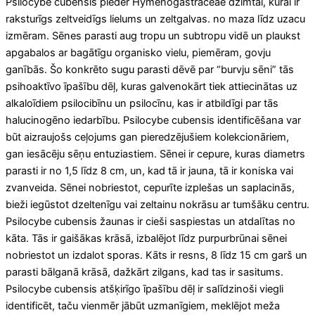
Psilocybe cubensis pieder Hymenogastraceae dzimtai, kurai ir
raksturīgs zeltveidīgs lielums un zeltgalvas. no maza līdz uzacu
izmēram. Sēnes parasti aug tropu un subtropu vidē un plaukst
apgabalos ar bagātīgu organisko vielu, piemēram, govju
ganībās. Šo konkrēto sugu parasti dēvē par “burvju sēni” tās
psihoaktīvo īpašību dēļ, kuras galvenokārt tiek attiecinātas uz
alkaloīdiem psilocibīnu un psilocīnu, kas ir atbildīgi par tās
halucinogēno iedarbību. Psilocybe cubensis identificēšana var
būt aizraujošs ceļojums gan pieredzējušiem kolekcionāriem,
gan iesācēju sēņu entuziastiem. Sēnei ir cepure, kuras diametrs
parasti ir no 1,5 līdz 8 cm, un, kad tā ir jauna, tā ir koniska vai
zvanveida. Sēnei nobriestot, cepurīte izplešas un saplacinās,
bieži iegūstot dzeltenīgu vai zeltainu nokrāsu ar tumšāku centru.
Psilocybe cubensis žaunas ir cieši saspiestas un atdalītas no
kāta. Tās ir gaišākas krāsā, izbalējot līdz purpurbrūnai sēnei
nobriestot un izdalot sporas. Kāts ir resns, 8 līdz 15 cm garš un
parasti bālganā krāsā, dažkārt zilgans, kad tas ir sasitums.
Psilocybe cubensis atšķirīgo īpašību dēļ ir salīdzinoši viegli
identificēt, taču vienmēr jābūt uzmanīgiem, meklējot meža