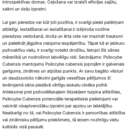
introspektīvas domas. Ceļošana var izraisīt eiforijas sajūtu,
saikni un dziļu izpratni.
Lai gan pieredze var būt ļoti pozitīva, ir svarīgi pieiet patēriņam
atbildīgi. Iestatīšanai un iestatīšanai ir izšķiroša nozīme
pieredzes veidošanā; droša un ērta vide var mazināt trauksmi
un palielināt jēgpilna ceļojuma iespējamību. Tāpat kā ar jebkuru
psihoaktīvu vielu, ir svarīgi noteikt drošību, lietojot šīs sēnes
mērenībā un nodrošinot labvēlīgu vidi. Secinājums: Psilocybe
Cubensis mantojums Psilocybe cubensis joprojām ir galvenais
garīguma, zinātnes un atpūtas punkts. Ar savu bagāto vēsturi
un daudzsološo nākotni garīgās veselības pētījumos šī
ievērojamā sēne piedāvā vērtīgu ieskatu cilvēka psihē.
Attieksmei pret psihodēliskajiem līdzekļiem turpina attīstīties,
Psilocybe Cubensis potenciālie terapeitiskie pielietojumi var
veicināt visaptverošāku izpratni par apziņu un labklājību.
Neatkarīgi no tā, vai Psilocybe Cubensis ir personības attīstība
vai zinātnisku pētījumu priekšmets, tā ieņem nozīmīgu vietu
kultūrās visā pasaulē.