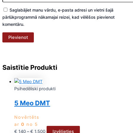
Saglabājiet manu vārdu, e-pasta adresi un vietni šajā
pārlūkprogrammā nākamajai reizei, kad vēlēšos pievienot
komentāru.
Saistītie Produkti
Psihedēliski produkti
5 Meo DMT
Novērtēts
ar
0
no 5
€
140
–
€
1,500
Izvēlieties