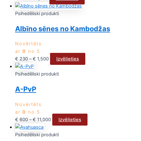
Psihedēliski produkti
Albīno sēnes no Kambodžas
Novērtēts
ar
0
no 5
€
230
–
€
1,500
Izvēlieties
Psihedēliski produkti
A-PvP
Novērtēts
ar
0
no 5
€
600
–
€
11,000
Izvēlieties
Psihedēliski produkti