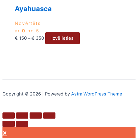
Ayahuasca
Novērtēts
ar
0
no 5
€
150
–
€
350
Izvēlieties
Copyright © 2026 | Powered by
Astra WordPress Theme
×