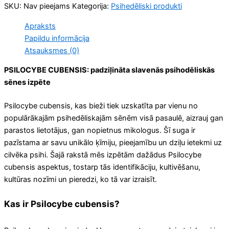
SKU:
Nav pieejams
Kategorija:
Psihedēliski produkti
Apraksts
Papildu informācija
Atsauksmes (0)
PSILOCYBE CUBENSIS: padziļināta slavenās psihodēliskās
sēnes izpēte
Psilocybe cubensis, kas bieži tiek uzskatīta par vienu no
populārākajām psihedēliskajām sēnēm visā pasaulē, aizrauj gan
parastos lietotājus, gan nopietnus mikologus. Šī suga ir
pazīstama ar savu unikālo ķīmiju, pieejamību un dziļu ietekmi uz
cilvēka psihi. Šajā rakstā mēs izpētām dažādus Psilocybe
cubensis aspektus, tostarp tās identifikāciju, kultivēšanu,
kultūras nozīmi un pieredzi, ko tā var izraisīt.
Kas ir Psilocybe cubensis?