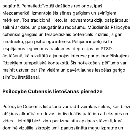
pagātnē. Pamatiedzīvotāji dažādos reģionos, īpaši
Mezoamerikā, izmantoja šīs sēnes garīgiem un svinīgiem
mērķiem. Tos tradicionāli lieto, lai iedvesmotu dziļu pašpārbaudi,
saikni ar dabu un paaugstinātu radošumu. Mūsdienās Psilocybe
cubensis garīgais un terapeitiskais potenciāls ir izraisījis gan
zinātnieku, gan psihologu interesi. Pētījumi ir pētījuši tā
iespējamos ieguvumus trauksmes, depresijas un PTSD
ārstēšanā, kā rezultātā atjaunojas interese par psihodēliskajiem
līdzekļiem terapeitiskā kontekstā. Šis notiekošais pētījums var
mainīt uztveri par šīm vielām un pavērt jaunas iespējas garīgo
slimību ārstēšanai.
Psilocybe Cubensis lietošanas pieredze
Psilocybe Cubensis lietošana var radīt vairākas sekas, kas bieži
atšķiras atkarībā no devas, individuālās patēriņa attieksmes un
vides. Lietotāji bieži ziņo par izmainītu apziņas stāvokli, kurā
dominē vizuālie izkropļojumi, paaugstināta maņu izpratne un