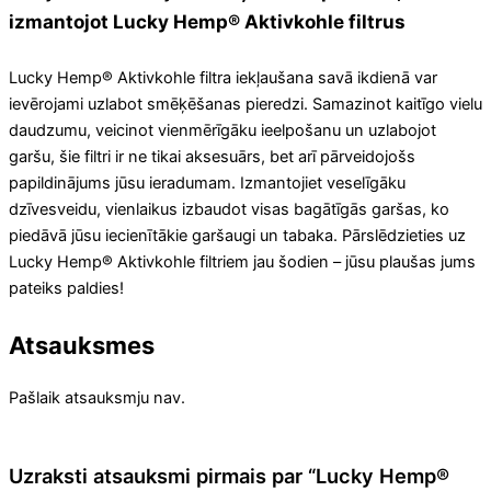
izmantojot Lucky Hemp® Aktivkohle filtrus
Lucky Hemp® Aktivkohle filtra iekļaušana savā ikdienā var
ievērojami uzlabot smēķēšanas pieredzi. Samazinot kaitīgo vielu
daudzumu, veicinot vienmērīgāku ieelpošanu un uzlabojot
garšu, šie filtri ir ne tikai aksesuārs, bet arī pārveidojošs
papildinājums jūsu ieradumam. Izmantojiet veselīgāku
dzīvesveidu, vienlaikus izbaudot visas bagātīgās garšas, ko
piedāvā jūsu iecienītākie garšaugi un tabaka. Pārslēdzieties uz
Lucky Hemp® Aktivkohle filtriem jau šodien – jūsu plaušas jums
pateiks paldies!
Atsauksmes
Pašlaik atsauksmju nav.
Uzraksti atsauksmi pirmais par “Lucky Hemp®