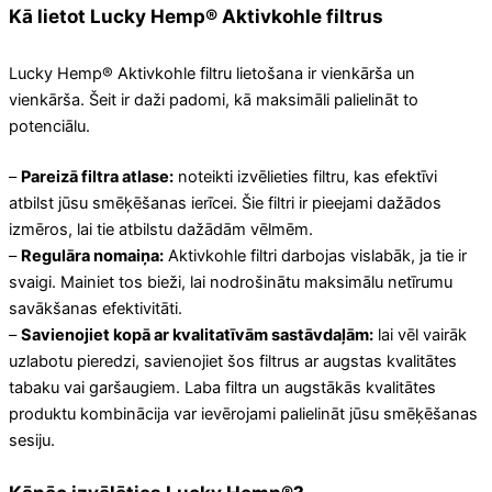
Kā lietot Lucky Hemp® Aktivkohle filtrus
Lucky Hemp® Aktivkohle filtru lietošana ir vienkārša un
vienkārša. Šeit ir daži padomi, kā maksimāli palielināt to
potenciālu.
–
Pareizā filtra atlase:
noteikti izvēlieties filtru, kas efektīvi
atbilst jūsu smēķēšanas ierīcei. Šie filtri ir pieejami dažādos
izmēros, lai tie atbilstu dažādām vēlmēm.
–
Regulāra nomaiņa:
Aktivkohle filtri darbojas vislabāk, ja tie ir
svaigi. Mainiet tos bieži, lai nodrošinātu maksimālu netīrumu
savākšanas efektivitāti.
–
Savienojiet kopā ar kvalitatīvām sastāvdaļām:
lai vēl vairāk
uzlabotu pieredzi, savienojiet šos filtrus ar augstas kvalitātes
tabaku vai garšaugiem. Laba filtra un augstākās kvalitātes
produktu kombinācija var ievērojami palielināt jūsu smēķēšanas
sesiju.