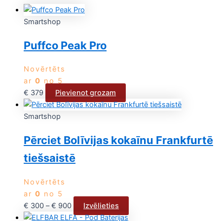
Smartshop
Puffco Peak Pro
Novērtēts
ar
0
no 5
€
379
Pievienot grozam
Smartshop
Pērciet Bolīvijas kokaīnu Frankfurtē
tiešsaistē
Novērtēts
ar
0
no 5
€
300
–
€
900
Izvēlieties