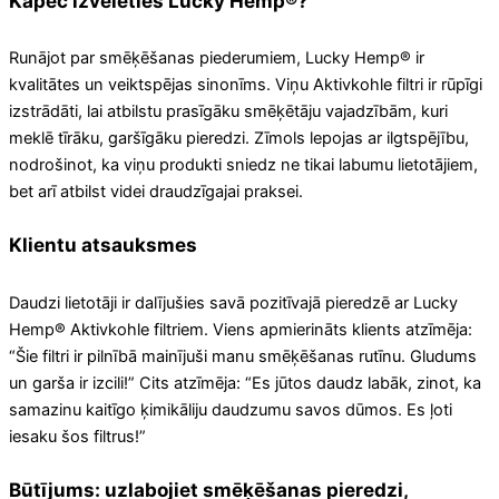
Kāpēc izvēlēties Lucky Hemp®?
Runājot par smēķēšanas piederumiem, Lucky Hemp® ir
kvalitātes un veiktspējas sinonīms. Viņu Aktivkohle filtri ir rūpīgi
izstrādāti, lai atbilstu prasīgāku smēķētāju vajadzībām, kuri
meklē tīrāku, garšīgāku pieredzi. Zīmols lepojas ar ilgtspējību,
nodrošinot, ka viņu produkti sniedz ne tikai labumu lietotājiem,
bet arī atbilst videi draudzīgajai praksei.
Klientu atsauksmes
Daudzi lietotāji ir dalījušies savā pozitīvajā pieredzē ar Lucky
Hemp® Aktivkohle filtriem. Viens apmierināts klients atzīmēja:
“Šie filtri ir pilnībā mainījuši manu smēķēšanas rutīnu. Gludums
un garša ir izcili!” Cits atzīmēja: “Es jūtos daudz labāk, zinot, ka
samazinu kaitīgo ķimikāliju daudzumu savos dūmos. Es ļoti
iesaku šos filtrus!”
Būtījums: uzlabojiet smēķēšanas pieredzi,