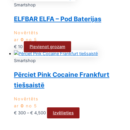
Smartshop
ELFBAR ELFA – Pod Baterijas
Novērtēts
ar
0
no 5
€
10
Pievienot grozam
Smartshop
Pērciet Pink Cocaine Frankfurt
tiešsaistē
Novērtēts
ar
0
no 5
€
300
–
€
4,500
Izvēlieties