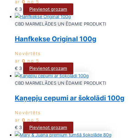
ar
0
no 5
€
3
Pievienot grozam
CBD MARMELĀDES UN ĒDAMIE PRODUKTI
Hanfkekse Original 100g
Novērtēts
ar
0
no 5
€
3
Pievienot grozam
CBD MARMELĀDES UN ĒDAMIE PRODUKTI
Kaņepju cepumi ar šokolādi 100g
Novērtēts
ar
0
no 5
€
3
Pievienot grozam