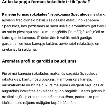
Ar ko kaņepju formas šokolāde ir tik īpaša?
Kaņepju formas šokolādes 1 iepakojuma Speculoos
meistarīgi
apvieno tradicionālo biksīšu saldējuma efektu. no kaņepēm.
Speculoos, kas pazīstams ar savu unikālo aromātisko garšvielu
un saldo pieskaņu sajaukumu, nogādās jūs mājīgā kafejnīcā ar
katru gardo kumosu. Šī šokolāde ir vairāk nekā garšīgs
gardums; iemieso kaņepju kultūru, apvienojot relaksāciju un
prieku izcilā saldumā.
Aromāta profils: gardēžu baudījums
Pie pirmā kaņepju šokolādes malka jūs sagaida Speculoos
raksturīgs pikantu nošu popūrijs. Harmoniskais kanēļa,
muskatrieksta un brūnā cukura maisījums eleganti sajaucas ar
augstākās kvalitātes šokolādes gludo bagātību. Katrs gabals ir
ne tikai sajūtu pieredze, bet arī sarunu tēma, padarot to par
ideālu papildinājumu mājīgām kopā būšanām.