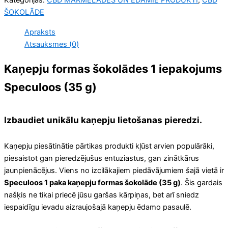
Kategorijas:
CBD MARMELĀDES UN ĒDAMIE PRODUKTI
,
CBD
ŠOKOLĀDE
Apraksts
Atsauksmes (0)
Kaņepju formas šokolādes 1 iepakojums
Speculoos (35 g)
Izbaudiet unikālu kaņepju lietošanas pieredzi.
Kaņepju piesātinātie pārtikas produkti kļūst arvien populārāki,
piesaistot gan pieredzējušus entuziastus, gan zinātkārus
jaunpienācējus. Viens no izcilākajiem piedāvājumiem šajā vietā ir
Speculoos 1 paka kaņepju formas šokolāde (35 g)
. Šis gardais
našķis ne tikai priecē jūsu garšas kārpiņas, bet arī sniedz
iespaidīgu ievadu aizraujošajā kaņepju ēdamo pasaulē.