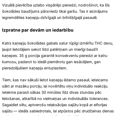
Vizuālā pievilcība uzlabo vispārējo pieredzi, nodrošinot, ka šīs
šokolādes baudījums pārsniedz tikai garšu. Tas ir aicinājums
iegremdēties kaņepju dzīvīgajā un brīnišķīgajā pasaulē.
Izpratne par devām un iedarbību
Katrs kaņepju šokolādes gabals satur rūpīgi izmērītu THC devu,
ļaujot lietotājiem sekot līdzi patēriņam un mierīgi baudīt
kaņepes. 35 g porcija garantē konsekventu pieredzi ar katru
kumosu, padarot to ideāli piemērotu gan iesācējiem, gan
pieredzējušiem kaņepju entuziastiem.
Tiem, kas nav sākuši lietot kaņepju ēdamo pasauli, ieteicams
sākt ar mazāku porciju, lai novērtētu viņu individuālo reakciju.
Ietekme parasti sākas 30 minūtes līdz divas stundas pēc
lietošanas, atkarībā no vielmaiņas un individuālās tolerances.
Sagaidiet siltu, aptverošu relaksācijas sajūtu kopā ar eiforijas
sajūtu — ideāls sabiedrotais, lai atpūstos pēc drudžainas dienas