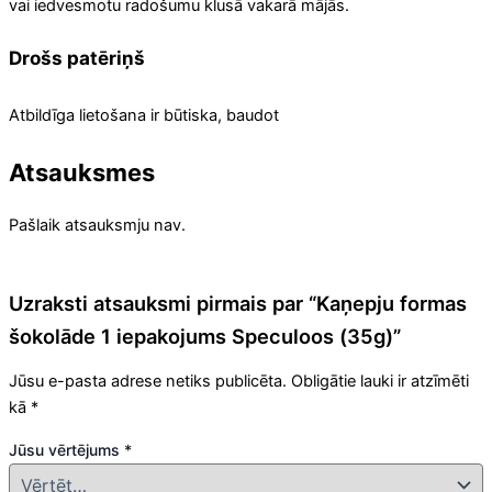
vai iedvesmotu radošumu klusā vakarā mājās.
Drošs patēriņš
Atbildīga lietošana ir būtiska, baudot
Atsauksmes
Pašlaik atsauksmju nav.
Uzraksti atsauksmi pirmais par “Kaņepju formas
šokolāde 1 iepakojums Speculoos (35g)”
Jūsu e-pasta adrese netiks publicēta.
Obligātie lauki ir atzīmēti
kā
*
Jūsu vērtējums
*