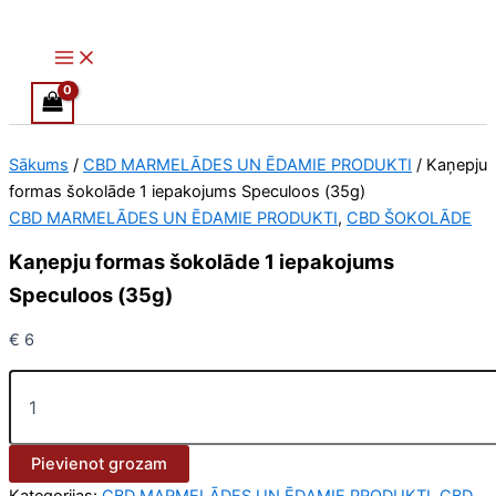
Main
Kaņepju
Skip
Menu
formas
to
šokolāde
content
1
iepakojums
Speculoos
(35g)
Sākums
/
CBD MARMELĀDES UN ĒDAMIE PRODUKTI
/ Kaņepju
daudzums
formas šokolāde 1 iepakojums Speculoos (35g)
CBD MARMELĀDES UN ĒDAMIE PRODUKTI
,
CBD ŠOKOLĀDE
Kaņepju formas šokolāde 1 iepakojums
Speculoos (35g)
€
6
Pievienot grozam