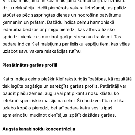
Šī izcilā maisījuma unikālā maisījuma kombinācija. lai izraisītu
dziļu relaksāciju. Ideāli piemērots vakara lietošanai, tas palīdz
atpūsties pēc saspringtas dienas un nodrošina patvērumu
ķermenim un prātam. Dažādu indica celmu harmoniskā
iedarbība beidzas ar pilnīgu pieredzi, kas atbrīvo fizisko
spriedzi, vienlaikus mazinot garīgo stresu un trauksmi. Tas
padara Indica Kief maisījumu par lielisku iespēju tiem, kas vēlas
uzlabot savu vakara relaksācijas rutīnu.
Piesātinātas garšas profili
Katrs Indica celms piešķir Kief raksturīgās īpašības, kā rezultātā
tiek iegūts bagātīgs un sarežģīts garšas profils. Patērētāji var
baudīt plašu zemes, augļu vai pat pikantu nošu klāstu, ko
ietekmē specifiskie maisījuma celmi. Šī daudzveidība ne tikai
uzlabo kopējo pieredzi, bet arī padara katru sesiju īpaši
apmierinošu, mudinot cienītājus izpētīt dažādas garšas.
Augsta kanabinoīdu koncentrācija