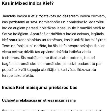
Kas ir Mixed Indica Kief?
Jauktais Indica Kief ir izgatavots no dažādiem Indica celmiem,
kas pazīstami ar savu nomierinošo un nomierinošo iedarbību.
Indica augiem parasti ir platākas lapas un tie ir mazāki nekā to
Sativa kolēģiem. Apstrādājot dažādus indica celmus, iegūtais
kief satur kanabinoīdus un terpēnus, kas ir unikāli katrai šķirnei.
Termins “sajaukts” norāda, ka šis kiefs neaprobežojas tikai ar
vienu celmu; drīzāk tas apvieno dažādu indiešu ziedu
trichomes. Šis maisījums ne tikai uzlabo potenci, bet arī
bagātina aromātisko un aromātisko pieredzi, padarot to par
populāru izvēli kaņepju cienītājiem, kuri vēlas līdzsvarotu
terapeitisko efektu.
Indica Kief maisījuma priekšrocības
Uzlabota relaksācija un stresa mazināšana