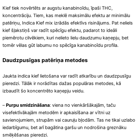
Kief tiek novērtēts ar augstu kanabinoīdu, īpaši THC,
koncentrāciju. Tiem, kas meklē maksimālu efektu ar minimālu
patēriņu, Indica Kief mix izrādās efektīvs risinājums. Pat neliels
kief šļakstiņš var radīt spēcīgu efektu, padarot to ideāli
piemērotu cilvēkiem, kuri nelieto lielu daudzumu kaņepju, bet
tomēr vēlas gūt labumu no spēcīga kanabinoīdu profila.
Daudzpusīgas patēriņa metodes
Jaukta indica kief lietošana var radīt atkarību un daudzpusīgu
pieredzi. Tālāk ir norādītas dažas populāras metodes, kā
izbaudīt šo koncentrēto kaņepju veidu.
–
Purpu smidzināšana
: viena no vienkāršākajām, taču
visefektīvākajām metodēm ir apkaisīšana ar vītni uz
savienojumiem, strupām vai cauruļu bļodām. Tas ne tikai uzlabo
iedarbīgumu, bet arī bagātina garšu un nodrošina greznāku
smēķēšanas pieredzi.