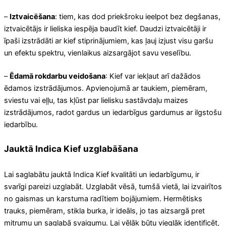
–
Iztvaicēšana
: tiem, kas dod priekšroku ieelpot bez degšanas,
iztvaicētājs ir lieliska iespēja baudīt kief. Daudzi iztvaicētāji ir
īpaši izstrādāti ar kief stiprinājumiem, kas ļauj izjust visu garšu
un efektu spektru, vienlaikus aizsargājot savu veselību.
–
Ēdamā rokdarbu veidošana
: Kief var iekļaut arī dažādos
ēdamos izstrādājumos. Apvienojumā ar taukiem, piemēram,
sviestu vai eļļu, tas kļūst par lielisku sastāvdaļu maizes
izstrādājumos, radot gardus un iedarbīgus gardumus ar ilgstošu
iedarbību.
Jauktā Indica Kief uzglabāšana
Lai saglabātu jauktā Indica Kief kvalitāti un iedarbīgumu, ir
svarīgi pareizi uzglabāt. Uzglabāt vēsā, tumšā vietā, lai izvairītos
no gaismas un karstuma radītiem bojājumiem. Hermētisks
trauks, piemēram, stikla burka, ir ideāls, jo tas aizsargā pret
mitrumu un saglabā svaigumu. Lai vēlāk būtu vieglāk identificēt,