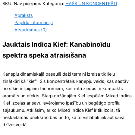
SKU:
Nav pieejams
Kategorija:
HAŠS UN KONCENTRĀTI
Apraksts
Papildu informācija
Atsauksmes (0)
Jauktais Indica Kief: Kanabinoīdu
spektra spēka atraisīšana
Kaņepju dinamiskajā pasaulē daži termini izraisa tik lielu
zinātkāri kā “kief”. Šis koncentrētais kaņepju veids, kas sastāv
no sīkiem lipīgiem trichomiem, kas rotā ziedus, ir kompakts
aromāts un efekts. Starp dažādajām Kief iespējām Mixed Indica
Kief izceļas ar savu ievērojamo īpašību un bagātīgo profilu
sajaukumu. Atklāsim, ar ko Mixed Indica Kief ir tik izcils, tā
neskaitāmās priekšrocības un to, kā to vislabāk iekļaut savā
dzīvesveidā.