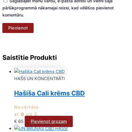
Saglabājiet manu vārdu, e-pasta adresi un vietni šajā
pārlūkprogrammā nākamajai reizei, kad vēlēšos pievienot
komentāru.
Saistītie Produkti
HAŠS UN KONCENTRĀTI
Hašiša Cali krēms CBD
Novērtēts
ar
0
no 5
€
65
Pievienot grozam