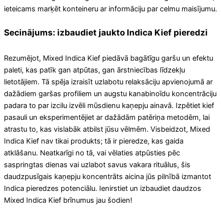
ieteicams marķēt konteineru ar informāciju par celmu maisījumu.
Secinājums: izbaudiet jaukto Indica Kief pieredzi
Rezumējot, Mixed Indica Kief piedāvā bagātīgu garšu un efektu
paleti, kas patīk gan atpūtas, gan ārstniecības līdzekļu
lietotājiem. Tā spēja izraisīt uzlabotu relaksāciju apvienojumā ar
dažādiem garšas profiliem un augstu kanabinoīdu koncentrāciju
padara to par izcilu izvēli mūsdienu kaņepju ainavā. Izpētiet kief
pasauli un eksperimentējiet ar dažādām patēriņa metodēm, lai
atrastu to, kas vislabāk atbilst jūsu vēlmēm. Visbeidzot, Mixed
Indica Kief nav tikai produkts; tā ir pieredze, kas gaida
atklāšanu. Neatkarīgi no tā, vai vēlaties atpūsties pēc
saspringtas dienas vai uzlabot savus vakara rituālus, šis
daudzpusīgais kaņepju koncentrāts aicina jūs pilnībā izmantot
Indica pieredzes potenciālu. Ienirstiet un izbaudiet daudzos
Mixed Indica Kief brīnumus jau šodien!