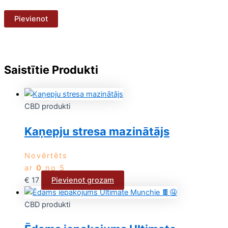
Saistītie Produkti
CBD produkti
Kaņepju stresa mazinātājs
Novērtēts
ar
0
no 5
€
17
Pievienot grozam
CBD produkti