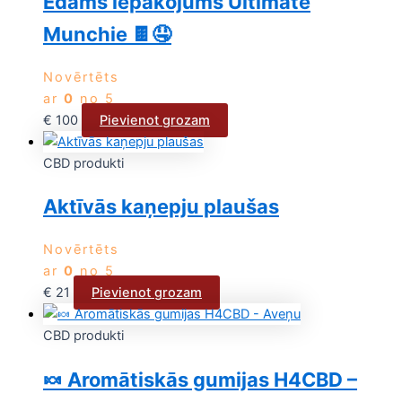
Ēdams iepakojums Ultimate
Munchie 🍫🤤
Novērtēts
ar
0
no 5
€
100
Pievienot grozam
CBD produkti
Aktīvās kaņepju plaušas
Novērtēts
ar
0
no 5
€
21
Pievienot grozam
CBD produkti
🍬 Aromātiskās gumijas H4CBD –