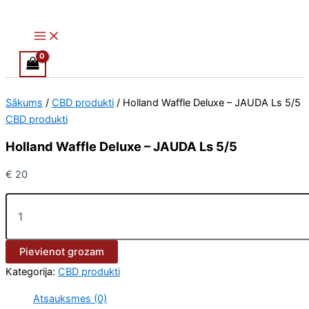
Main
Holland
Skip
Menu
Waffle
to
Deluxe
content
-
JAUDA
Ls
5/5
Sākums
/
CBD produkti
/ Holland Waffle Deluxe – JAUDA Ls 5/5
daudzums
CBD produkti
Holland Waffle Deluxe – JAUDA Ls 5/5
€
20
Pievienot grozam
Kategorija:
CBD produkti
Atsauksmes (0)