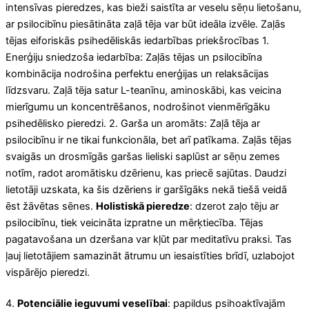
intensīvas pieredzes, kas bieži saistīta ar veselu sēņu lietošanu,
ar psilocibīnu piesātināta zaļā tēja var būt ideāla izvēle. Zaļās
tējas eiforiskās psihedēliskās iedarbības priekšrocības 1.
Enerģiju sniedzoša iedarbība: Zaļās tējas un psilocibīna
kombinācija nodrošina perfektu enerģijas un relaksācijas
līdzsvaru. Zaļā tēja satur L-teanīnu, aminoskābi, kas veicina
mierīgumu un koncentrēšanos, nodrošinot vienmērīgāku
psihedēlisko pieredzi. 2. Garša un aromāts: Zaļā tēja ar
psilocibīnu ir ne tikai funkcionāla, bet arī patīkama. Zaļās tējas
svaigās un drosmīgās garšas lieliski saplūst ar sēņu zemes
notīm, radot aromātisku dzērienu, kas priecē sajūtas. Daudzi
lietotāji uzskata, ka šis dzēriens ir garšīgāks nekā tiešā veidā
ēst žāvētas sēnes.
Holistiskā pieredze
: dzerot zaļo tēju ar
psilocibīnu, tiek veicināta izpratne un mērķtiecība. Tējas
pagatavošana un dzeršana var kļūt par meditatīvu praksi. Tas
ļauj lietotājiem samazināt ātrumu un iesaistīties brīdī, uzlabojot
vispārējo pieredzi.
4.
Potenciālie ieguvumi veselībai
: papildus psihoaktīvajām