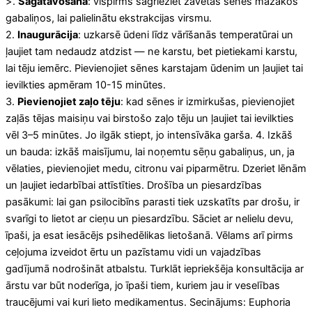
>.
Sagatavošana
: vispirms sagrieziet žāvētās sēnes mazākos
gabaliņos, lai palielinātu ekstrakcijas virsmu.
2.
Inaugurācija
: uzkarsē ūdeni līdz vārīšanās temperatūrai un
ļaujiet tam nedaudz atdzist — ne karstu, bet pietiekami karstu,
lai tēju iemērc. Pievienojiet sēnes karstajam ūdenim un ļaujiet tai
ievilkties apmēram 10-15 minūtes.
3.
Pievienojiet zaļo tēju
: kad sēnes ir izmirkušas, pievienojiet
zaļās tējas maisiņu vai birstošo zaļo tēju un ļaujiet tai ievilkties
vēl 3–5 minūtes. Jo ilgāk stiept, jo intensīvāka garša. 4. Izkāš
un bauda: izkāš maisījumu, lai noņemtu sēņu gabaliņus, un, ja
vēlaties, pievienojiet medu, citronu vai piparmētru. Dzeriet lēnām
un ļaujiet iedarbībai attīstīties. Drošība un piesardzības
pasākumi: lai gan psilocibīns parasti tiek uzskatīts par drošu, ir
svarīgi to lietot ar cieņu un piesardzību. Sāciet ar nelielu devu,
īpaši, ja esat iesācējs psihedēlikas lietošanā. Vēlams arī pirms
ceļojuma izveidot ērtu un pazīstamu vidi un vajadzības
gadījumā nodrošināt atbalstu. Turklāt iepriekšēja konsultācija ar
ārstu var būt noderīga, jo īpaši tiem, kuriem jau ir veselības
traucējumi vai kuri lieto medikamentus. Secinājums: Euphoria