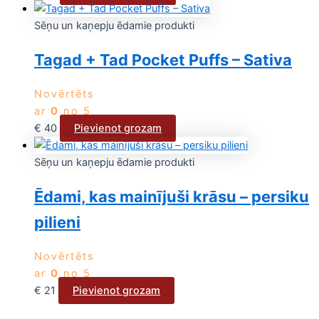
Sēņu un kaņepju ēdamie produkti
Tagad + Tad Pocket Puffs – Sativa
Novērtēts
ar
0
no 5
€
40
Pievienot grozam
Sēņu un kaņepju ēdamie produkti
Ēdami, kas mainījuši krāsu – persiku
pilieni
Novērtēts
ar
0
no 5
€
21
Pievienot grozam