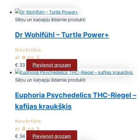
Sēņu un kaņepju ēdamie produkti
Dr Wohlfühl – Turtle Power+
Novērtēts
ar
0
no 5
€
33
Pievienot grozam
Sēņu un kaņepju ēdamie produkti
Euphoria Psychedelics THC-Riegel –
kafijas kraukšķis
Novērtēts
ar
0
no 5
€
34
Pievienot grozam