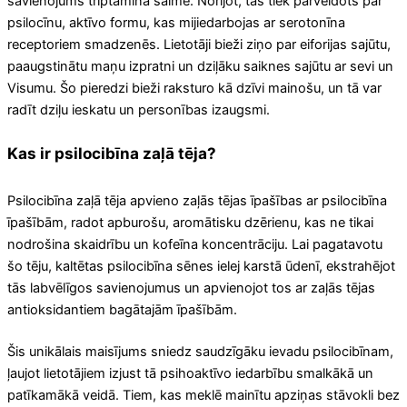
savienojums triptamīna saimē. Norijot, tas tiek pārveidots par
psilocīnu, aktīvo formu, kas mijiedarbojas ar serotonīna
receptoriem smadzenēs. Lietotāji bieži ziņo par eiforijas sajūtu,
paaugstinātu maņu izpratni un dziļāku saiknes sajūtu ar sevi un
Visumu. Šo pieredzi bieži raksturo kā dzīvi mainošu, un tā var
radīt dziļu ieskatu un personības izaugsmi.
Kas ir psilocibīna zaļā tēja?
Psilocibīna zaļā tēja apvieno zaļās tējas īpašības ar psilocibīna
īpašībām, radot apburošu, aromātisku dzērienu, kas ne tikai
nodrošina skaidrību un kofeīna koncentrāciju. Lai pagatavotu
šo tēju, kaltētas psilocibīna sēnes ielej karstā ūdenī, ekstrahējot
tās labvēlīgos savienojumus un apvienojot tos ar zaļās tējas
antioksidantiem bagātajām īpašībām.
Šis unikālais maisījums sniedz saudzīgāku ievadu psilocibīnam,
ļaujot lietotājiem izjust tā psihoaktīvo iedarbību smalkākā un
patīkamākā veidā. Tiem, kas meklē mainītu apziņas stāvokli bez