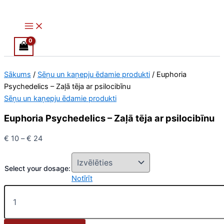
Main
Euphoria
Skip
Price
Menu
Psychedelics
to
range:
–
content
€ 10
Zaļā
through
tēja
€ 24
ar
psilocibīnu
Sākums
/
Sēņu un kaņepju ēdamie produkti
/ Euphoria
daudzums
Psychedelics – Zaļā tēja ar psilocibīnu
Sēņu un kaņepju ēdamie produkti
Euphoria Psychedelics – Zaļā tēja ar psilocibīnu
€
10
–
€
24
Select your dosage:
Notīrīt