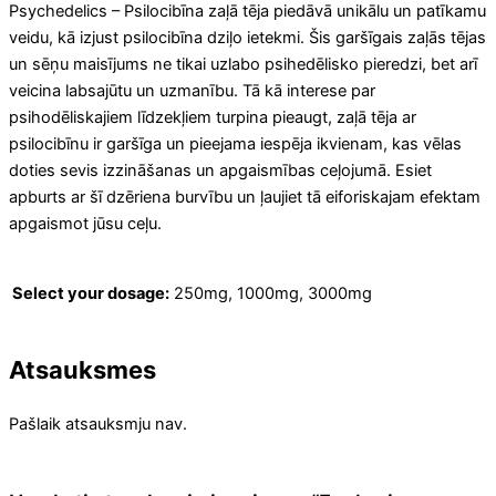
Psychedelics – Psilocibīna zaļā tēja piedāvā unikālu un patīkamu
veidu, kā izjust psilocibīna dziļo ietekmi. Šis garšīgais zaļās tējas
un sēņu maisījums ne tikai uzlabo psihedēlisko pieredzi, bet arī
veicina labsajūtu un uzmanību. Tā kā interese par
psihodēliskajiem līdzekļiem turpina pieaugt, zaļā tēja ar
psilocibīnu ir garšīga un pieejama iespēja ikvienam, kas vēlas
doties sevis izzināšanas un apgaismības ceļojumā. Esiet
apburts ar šī dzēriena burvību un ļaujiet tā eiforiskajam efektam
apgaismot jūsu ceļu.
Select your dosage:
250mg, 1000mg, 3000mg
Atsauksmes
Pašlaik atsauksmju nav.