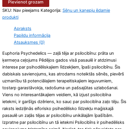
Pievienot grozam
SKU:
Nav pieejams
Kategorija:
Sēņu un kaņepju ēdamie
produkti
Apraksts
Papildu informācija
Atsauksmes (0)
Euphoria Psychedelics — zaļā tēja ar psilocibīnu: prāta un
ķermeņa ceļojums Pēdējos gados visā pasaulē ir atdzimusi
interese par psihodēliskajiem līdzekļiem, īpaši psilocibīnu. Šis
dabiskais savienojums, kas atrodams noteiktās sēnēs, pievērš
uzmanību tā potenciālajiem terapeitiskajiem ieguvumiem,
tostarp garastāvokļa, radošuma un pašsajūtas uzlabošanai.
Viens no interesantākajiem veidiem, kā izjust psilocibīna
ietekmi, ir garšīgs dzēriens, ko sauc par psilocibīna zaļo tēju. Šis
raksts iedziļinās eiforisko psihedēlisko līdzekļu maģiskajā
pasaulē un zaļās tējas ar psilocibīnu unikālajām īpašībām.
Izpratne par psilocibīnu un tā ietekmi Psilocibīns ir psihedēlisks