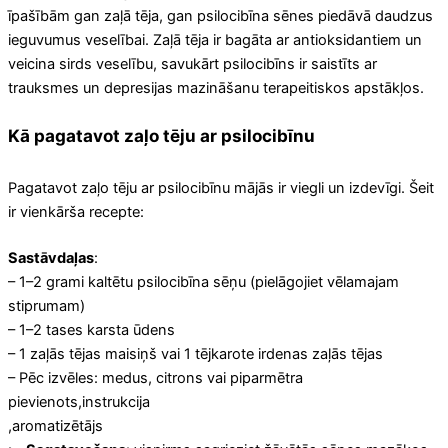
īpašībām gan zaļā tēja, gan psilocibīna sēnes piedāvā daudzus
ieguvumus veselībai. Zaļā tēja ir bagāta ar antioksidantiem un
veicina sirds veselību, savukārt psilocibīns ir saistīts ar
trauksmes un depresijas mazināšanu terapeitiskos apstākļos.
Kā pagatavot zaļo tēju ar psilocibīnu
Pagatavot zaļo tēju ar psilocibīnu mājās ir viegli un izdevīgi. Šeit
ir vienkārša recepte:
Sastāvdaļas
:
– 1–2 grami kaltētu psilocibīna sēņu (pielāgojiet vēlamajam
stiprumam)
– 1–2 tases karsta ūdens
– 1 zaļās tējas maisiņš vai 1 tējkarote irdenas zaļās tējas
– Pēc izvēles: medus, citrons vai piparmētra
pievienots,instrukcija
,aromatizētājs