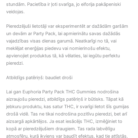
stundām. Pacietība ir ļoti svarīga, jo eiforija pakāpeniski
veidojas.
Pieredzējuši lietotāji var eksperimentēt ar dažādām garšām
un devām ar Party Pack, lai apmierinātu savas dažādās
vajadzības visas dienas garumā. Neatkarīgi no tā, vai
meklējat enerģijas piedevu vai nomierinošu efektu,
apvienojiet produktus tā, kā vēlaties, lai iegūtu perfektu
pieredzi.
Atbildīgs patēriņš: baudiet droši
Lai gan Euphoria Party Pack THC Gummies nodrošina
aizraujošu pieredzi, atbildīgs patēriņš ir būtisks. Tāpat kā
jebkuru produktu, kas satur THC, ir svarīgi lietot šīs gumijas
drošā vidē. Tas ne tikai nodrošina pozitīvu pieredzi, bet arī
aizsargā apkārtējos. Ja esat iesācējs THC, izmēģiniet to
kopā ar pieredzējušiem draugiem. Tas rada labvēlīgu
atmosfēru, kurā ikviens var baudīt efektus, kad tie attīstās.