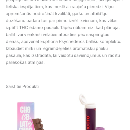
lieliska iespēja tiem, kas meklē aizraujošu pieredzi. Viņu
apņemšanās nodrošināt kvalitāti, garšu un atbildīgu
dozēšanu padara tos par pirmo izvēli ikvienam, kas vēlas
izpētīt THC ēdamo pasauli. Tāpēc nākamreiz, kad plānojat
ballīti vai vienkārši vēlaties atpūsties pēc saspringtas
dienas, apsveriet Euphoria Psychedelics ballīšu komplektu.
Izbaudiet mirkli un iegremdējieties aromātisku prieku
pasaulē, kas izstrādāta, lai veidotu savienojumus un radītu
paliekošas atmiņas.
Saistītie Produkti