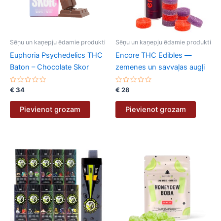
Sēņu un kaņepju ēdamie produkti
Sēņu un kaņepju ēdamie produkti
Euphoria Psychedelics THC
Encore THC Edibles —
Baton – Chocolate Skor
zemenes un savvaļas augļi
Novērtēts
Novērtēts
€
34
€
28
ar
ar
0
0
no
no
Pievienot grozam
Pievienot grozam
5
5