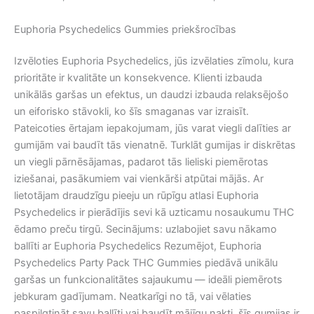
Euphoria Psychedelics Gummies priekšrocības
Izvēloties Euphoria Psychedelics, jūs izvēlaties zīmolu, kura
prioritāte ir kvalitāte un konsekvence. Klienti izbauda
unikālās garšas un efektus, un daudzi izbauda relaksējošo
un eiforisko stāvokli, ko šīs smaganas var izraisīt.
Pateicoties ērtajam iepakojumam, jūs varat viegli dalīties ar
gumijām vai baudīt tās vienatnē. Turklāt gumijas ir diskrētas
un viegli pārnēsājamas, padarot tās lieliski piemērotas
iziešanai, pasākumiem vai vienkārši atpūtai mājās. Ar
lietotājam draudzīgu pieeju un rūpīgu atlasi Euphoria
Psychedelics ir pierādījis sevi kā uzticamu nosaukumu THC
ēdamo preču tirgū. Secinājums: uzlabojiet savu nākamo
ballīti ar Euphoria Psychedelics Rezumējot, Euphoria
Psychedelics Party Pack THC Gummies piedāvā unikālu
garšas un funkcionalitātes sajaukumu — ideāli piemērots
jebkuram gadījumam. Neatkarīgi no tā, vai vēlaties
paspilgtināt savu ballīti vai baudīt mājīgu nakti, šīs gumijas ir