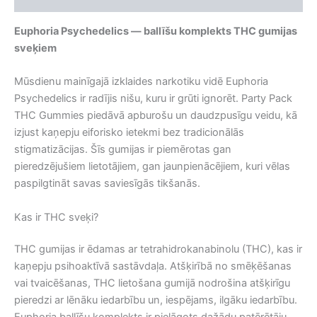
Euphoria Psychedelics — ballīšu komplekts THC gumijas
sveķiem
Mūsdienu mainīgajā izklaides narkotiku vidē Euphoria
Psychedelics ir radījis nišu, kuru ir grūti ignorēt. Party Pack
THC Gummies piedāvā apburošu un daudzpusīgu veidu, kā
izjust kaņepju eiforisko ietekmi bez tradicionālās
stigmatizācijas. Šīs gumijas ir piemērotas gan
pieredzējušiem lietotājiem, gan jaunpienācējiem, kuri vēlas
paspilgtināt savas saviesīgās tikšanās.
Kas ir THC sveķi?
THC gumijas ir ēdamas ar tetrahidrokanabinolu (THC), kas ir
kaņepju psihoaktīvā sastāvdaļa. Atšķirībā no smēķēšanas
vai tvaicēšanas, THC lietošana gumijā nodrošina atšķirīgu
pieredzi ar lēnāku iedarbību un, iespējams, ilgāku iedarbību.