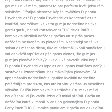
Euphoria ballīšu komplekts ir pielāgots dažādu patērētāju
gaumei un vēlmēm, padarot to par perfektu izvēli jebkurām
svinībām. Eiforijas pieredze: kāpēc izvēlēties Euphoria
Psychedelics? Euphoria Psychedelics koncentrējas uz
kvalitāti, nodrošinot, ka katra gumija nodrošina ne tikai
gardu garšu, bet arī konsekventu THC devu. Ballīšu
komplekts piedāvā dažādas garšas un stiprās puses
dažādām noskaņām un pieredzēm. Neatkarīgi no tā, vai
svinat dzimšanas dienu, rīkojat neformālu kopā sanākšanu
vai vienkārši atpūšaties pēc garas dienas, šie gumijas
gumijas piedāvā brīnišķīgu veidu, kā pavadīt laiku kopā.
Euphoria Psychedelics lepojas ar augstas kvalitātes dabīgu
sastāvdaļu izmantošanu bez mākslīgām piedevām. Šī
apņemšanās nodrošināt augstāko kvalitāti nodrošina
patērētājiem produktu, kas atbilst viņu garšas un veselības
vēlmēm. Ballīšu komplekts ir izstrādāts jūsu maksimālai
baudīšanai, lai jūs varētu izbaudīt mirkli pilnībā. Garša un
dažādība katrā kumosā. Viens no galvenajiem Euphoria
Party Pack THC Gummies punktiem ir garšu daudzveidība.