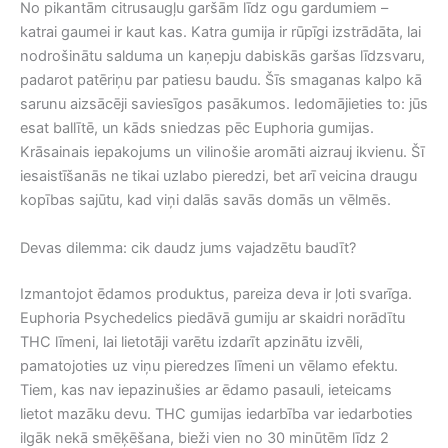
No pikantām citrusaugļu garšām līdz ogu gardumiem –
katrai gaumei ir kaut kas. Katra gumija ir rūpīgi izstrādāta, lai
nodrošinātu salduma un kaņepju dabiskās garšas līdzsvaru,
padarot patēriņu par patiesu baudu. Šīs smaganas kalpo kā
sarunu aizsācēji saviesīgos pasākumos. Iedomājieties to: jūs
esat ballītē, un kāds sniedzas pēc Euphoria gumijas.
Krāsainais iepakojums un vilinošie aromāti aizrauj ikvienu. Šī
iesaistīšanās ne tikai uzlabo pieredzi, bet arī veicina draugu
kopības sajūtu, kad viņi dalās savās domās un vēlmēs.
Devas dilemma: cik daudz jums vajadzētu baudīt?
Izmantojot ēdamos produktus, pareiza deva ir ļoti svarīga.
Euphoria Psychedelics piedāvā gumiju ar skaidri norādītu
THC līmeni, lai lietotāji varētu izdarīt apzinātu izvēli,
pamatojoties uz viņu pieredzes līmeni un vēlamo efektu.
Tiem, kas nav iepazinušies ar ēdamo pasauli, ieteicams
lietot mazāku devu. THC gumijas iedarbība var iedarboties
ilgāk nekā smēķēšana, bieži vien no 30 minūtēm līdz 2