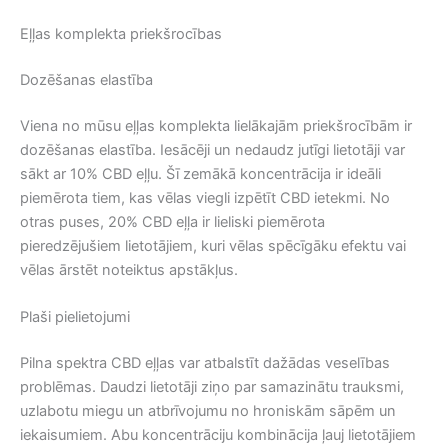
Eļļas komplekta priekšrocības
Dozēšanas elastība
Viena no mūsu eļļas komplekta lielākajām priekšrocībām ir
dozēšanas elastība. Iesācēji un nedaudz jutīgi lietotāji var
sākt ar 10% CBD eļļu. Šī zemākā koncentrācija ir ideāli
piemērota tiem, kas vēlas viegli izpētīt CBD ietekmi. No
otras puses, 20% CBD eļļa ir lieliski piemērota
pieredzējušiem lietotājiem, kuri vēlas spēcīgāku efektu vai
vēlas ārstēt noteiktus apstākļus.
Plaši pielietojumi
Pilna spektra CBD eļļas var atbalstīt dažādas veselības
problēmas. Daudzi lietotāji ziņo par samazinātu trauksmi,
uzlabotu miegu un atbrīvojumu no hroniskām sāpēm un
iekaisumiem. Abu koncentrāciju kombinācija ļauj lietotājiem