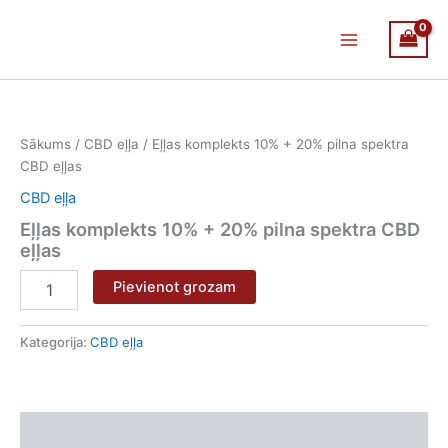
Skip
Main
to
Menu
content
Eļļas
komplekts
10%
Sākums
/
CBD eļļa
/ Eļļas komplekts 10% + 20% pilna spektra
+
CBD eļļas
20%
pilna
CBD eļļa
spektra
Eļļas komplekts 10% + 20% pilna spektra CBD
CBD
eļļas
eļļas
daudzums
Pievienot grozam
Kategorija:
CBD eļļa
Apraksts