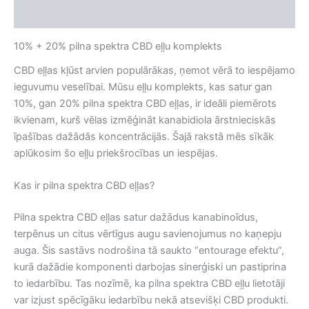
Atsauksmes (0)
10% + 20% pilna spektra CBD eļļu komplekts
CBD eļļas kļūst arvien populārākas, ņemot vērā to iespējamo
ieguvumu veselībai. Mūsu eļļu komplekts, kas satur gan
10%, gan 20% pilna spektra CBD eļļas, ir ideāli piemērots
ikvienam, kurš vēlas izmēģināt kanabidiola ārstnieciskās
īpašības dažādās koncentrācijās. Šajā rakstā mēs sīkāk
aplūkosim šo eļļu priekšrocības un iespējas.
Kas ir pilna spektra CBD eļļas?
Pilna spektra CBD eļļas satur dažādus kanabinoīdus,
terpēnus un citus vērtīgus augu savienojumus no kaņepju
auga. Šis sastāvs nodrošina tā saukto “entourage efektu”,
kurā dažādie komponenti darbojas sinerģiski un pastiprina
to iedarbību. Tas nozīmē, ka pilna spektra CBD eļļu lietotāji
var izjust spēcīgāku iedarbību nekā atsevišķi CBD produkti.