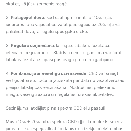
skatiet, kā jūsu ķermenis reaģē.
2.
Pielāgojiet devu
: kad esat apmierināts ar 10% eļļas
iedarbību, pēc vajadzības varat pārslēgties uz 20% eļļu vai
palielināt devu, lai iegūtu spēcīgāku efektu.
3.
Regulāra uzņemšana
: lai iegūtu labākos rezultātus,
ieteicams regulāri lietot. Stabils līmenis organismā var radīt
labākus rezultātus, īpaši pastāvīgu problēmu gadījumā.
4.
Kombinācija ar veselīgu dzīvesveidu
: CBD var sniegt
vērtīgu atbalstu, taču tā jāuzskata par daļu no visaptverošas
pieejas labklājības veicināšanai. Nodrošiniet pietiekamu
miegu, veselīgu uzturu un regulāras fiziskās aktivitātes.
Secinājums: atklājiet pilna spektra CBD eļļu pasauli
Mūsu 10% + 20% pilna spektra CBD eļļas komplekts sniedz
jums lielisku iespēju atklāt šo dabisko līdzekļu priekšrocības.