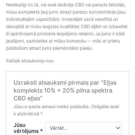
Neatkarīgi no tā, vai esat iesācējs CBD vai parasts lietotājs,
mūsu komplekts ļauj jums atrast pareizo koncentrāciju jūsu
individuālajām vajadzībām. Investējiet savā veselībā un
labsajūtā ar mūsu augstas kvalitātes CBD eļļām un izbaudiet
šī apbrīnojamā produkta iespējamo ietekmi. Ja jums ir kādi
jautājumi, sazinieties ar mūsu komandu — mēs ar prieku
palīdzēsim atrast jums piemērotāko pieeju.
Pašlaik atsauksmju nav.
Uzraksti atsauksmi pirmais par “Eļļas
komplekts 10% + 20% pilna spektra
CBD eļļas”
Jūsu e-pasta adrese netiks publicēta.
Obligātie lauki
ir atzīmēti kā
*
Jūsu
vērtējums
*