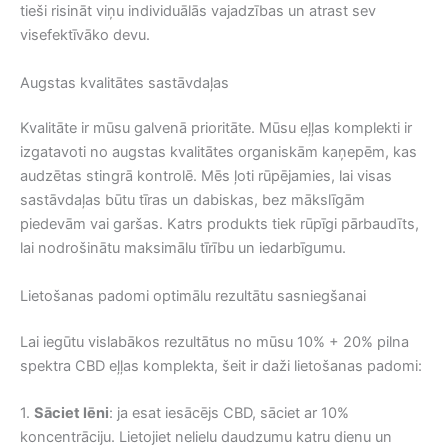
tieši risināt viņu individuālās vajadzības un atrast sev
visefektīvāko devu.
Augstas kvalitātes sastāvdaļas
Kvalitāte ir mūsu galvenā prioritāte. Mūsu eļļas komplekti ir
izgatavoti no augstas kvalitātes organiskām kaņepēm, kas
audzētas stingrā kontrolē. Mēs ļoti rūpējamies, lai visas
sastāvdaļas būtu tīras un dabiskas, bez mākslīgām
piedevām vai garšas. Katrs produkts tiek rūpīgi pārbaudīts,
lai nodrošinātu maksimālu tīrību un iedarbīgumu.
Lietošanas padomi optimālu rezultātu sasniegšanai
Lai iegūtu vislabākos rezultātus no mūsu 10% + 20% pilna
spektra CBD eļļas komplekta, šeit ir daži lietošanas padomi:
1.
Sāciet lēni
: ja esat iesācējs CBD, sāciet ar 10%
koncentrāciju. Lietojiet nelielu daudzumu katru dienu un