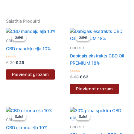
Saistītie Produkti
Original
Current
Original
Current
price
price
price
price
Sale!
Sale!
Sale!
Sale!
was:
is:
was:
is:
CBD eļļa
€ 30.
€ 25.
€ 89.
€ 62.
CBD eļļa
CBD mandeļu eļļa 10%
Dabīgais ekstrakts CBD Oil
Novērtēts
€
30
€
25
PREMIUM 18%
ar
0
no
Pievienot grozam
5
Novērtēts
€
89
€
62
ar
0
no
Pievienot grozam
5
Original
Current
Original
Current
price
price
price
price
Sale!
Sale!
Sale!
Sale!
was:
is:
was:
is:
CBD eļļa
€ 30.
€ 25.
€ 70.
€ 65.
CBD eļļa
CBD citronu eļļa 10%