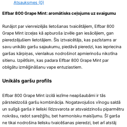
Atsauksmes (0)
Elfbar 800 Grape Mint: aromātisks ceļojums uz svaigumu
Runājot par vienreizējās lietošanas tvaicētājiem, Elfbar 800
Grape Mint izceļas kā apburoša izvēle gan iesācējiem, gan
pieredzējušiem lietotājiem. Šis iztvaicētājs, kas pazīstams ar
savu unikālo garšu sajaukumu, piedāvā pieredzi, kas iepriecina
garšas kārpiņas, vienlaikus nodrošinot apmierinošu nikotīna
sitienu. Izpētīsim, kas padara Elfbar 800 Grape Mint par
obligātu izmēģināšanu vape entuziastiem.
Unikāls garšu profils
Elfbar 800 Grape Mint izcilā iezīme neapšaubāmi ir tās
pārsteidzošā garšu kombinācija. Nogatavojušos vīnogu saldā
un sulīgā garša ir lieliski līdzsvarota ar atsvaidzinošu piparmētru
nokrāsu, radot sarežģītu, bet harmonisku maisījumu. Šī garša
ne tikai nodrošina lielisku tvaicēšanas pieredzi, bet arī atstāj