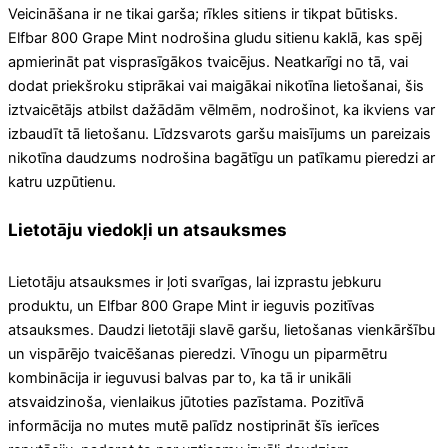
Veicināšana ir ne tikai garša; rīkles sitiens ir tikpat būtisks.
Elfbar 800 Grape Mint nodrošina gludu sitienu kaklā, kas spēj
apmierināt pat visprasīgākos tvaicējus. Neatkarīgi no tā, vai
dodat priekšroku stiprākai vai maigākai nikotīna lietošanai, šis
iztvaicētājs atbilst dažādām vēlmēm, nodrošinot, ka ikviens var
izbaudīt tā lietošanu. Līdzsvarots garšu maisījums un pareizais
nikotīna daudzums nodrošina bagātīgu un patīkamu pieredzi ar
katru uzpūtienu.
Lietotāju viedokļi un atsauksmes
Lietotāju atsauksmes ir ļoti svarīgas, lai izprastu jebkuru
produktu, un Elfbar 800 Grape Mint ir ieguvis pozitīvas
atsauksmes. Daudzi lietotāji slavē garšu, lietošanas vienkāršību
un vispārējo tvaicēšanas pieredzi. Vīnogu un piparmētru
kombinācija ir ieguvusi balvas par to, ka tā ir unikāli
atsvaidzinoša, vienlaikus jūtoties pazīstama. Pozitīvā
informācija no mutes mutē palīdz nostiprināt šīs ierīces