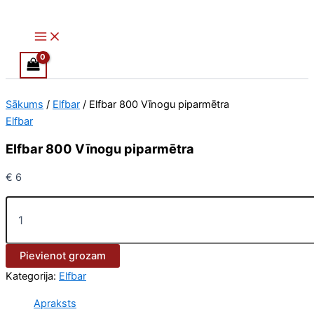
Main
Elfbar
Skip
Menu
800
to
Vīnogu
content
piparmētra
daudzums
Sākums
/
Elfbar
/ Elfbar 800 Vīnogu piparmētra
Elfbar
Elfbar 800 Vīnogu piparmētra
€
6
Pievienot grozam
Kategorija:
Elfbar
Apraksts