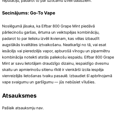
reputāciju, padarot to par uzticamu izvēli daudziem.
Secinājums: Go-To Vape
Noslēgumā jāsaka, ka Elfbar 800 Grape Mint piedāvā
pārliecinošu garšas, ērtuma un veiktspējas kombināciju,
padarot to par lielisku izvēli ikvienam, kas vēlas izbaudīt
augstākās kvalitātes iztvaikošanu. Neatkarīgi no tā, vai esat
iesācējs vai pieredzējis vapor, apburošā vīnogu un piparmētru
kombinācija noteikti atstās paliekošu iespaidu. Elfbar 800 Grape
Mint ar savu lietotājam draudzīgo dizainu, iespaidīgo dvesmu
skaitu un apmierinošu sitienu rīklē ir vienkārši izcila iespēja
vienreizējās lietošanas tvaiku pasaulē. Izbaudiet šī apbrīnojamā
vape svaigumu un garšīgumu — jūs nebūsiet vīlušies.
Atsauksmes
Pašlaik atsauksmju nav.