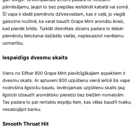
pārnēsājamu, ļaujot to bez piepūles ieslidināt kabatā vai somā.
Šī vape ir ideāli piemērots dzīvesveidam, kas ir ceļā, jo vieglā
gaisotne nozīmē, ka varat baudīt Grape Mint aromātu ikreiz,
kad pienāk brīdis. Turklāt diskrētais dizains padara to lieliski
piemērotu lietošanai dažādās vietās, nepiesaistot nevēlamu
uzmanību.
Iespaidīgs dvesmu skaits
Viens no Elfbar 800 Grape Mint pievilcīgākajiem aspektiem ir
dvesmu skaits. Ar aptuveni 800 uzpūtienu vienā ierīcē šis vape
nodrošina ilgstošu baudu. Ievērojamais uzpūtienu skaits ļauj
ilgstoši izbaudīt aromātisko pieredzi bez biežām nomaiņām.
Tas padara to par rentablu iespēju tiem, kas vēlas baudīt tvaiku,
nesabojājot banku.
Smooth Throat Hit