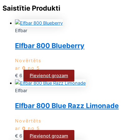
Saistītie Produkti
Elfbar
Elfbar 800 Blueberry
Novērtēts
ar
0
no 5
€
6
Pievienot grozam
Elfbar
Elfbar 800 Blue Razz Limonade
Novērtēts
ar
0
no 5
€
6
Pievienot grozam