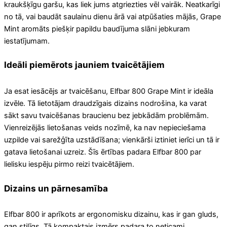
kraukšķīgu garšu, kas liek jums atgriezties vēl vairāk. Neatkarīgi
no tā, vai baudāt saulainu dienu ārā vai atpūšaties mājās, Grape
Mint aromāts piešķir papildu baudījuma slāni jebkuram
iestatījumam.
Ideāli piemērots jauniem tvaicētājiem
Ja esat iesācējs ar tvaicēšanu, Elfbar 800 Grape Mint ir ideāla
izvēle. Tā lietotājam draudzīgais dizains nodrošina, ka varat
sākt savu tvaicēšanas braucienu bez jebkādām problēmām.
Vienreizējās lietošanas veids nozīmē, ka nav nepieciešama
uzpilde vai sarežģīta uzstādīšana; vienkārši iztiniet ierīci un tā ir
gatava lietošanai uzreiz. Šīs ērtības padara Elfbar 800 par
lielisku iespēju pirmo reizi tvaicētājiem.
Dizains un pārnesamība
Elfbar 800 ir aprīkots ar ergonomisku dizainu, kas ir gan gluds,
gan stilīgs. Tā kompaktais izmērs padara to neticami