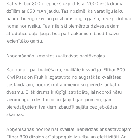
Katrs Elfbar 800 ir iepriekš uzpildīts ar 2000 e-šķidruma
dzīlēm ar 650 mAh jaudu. Tas nozīmē, ka varat ilgu laiku
baudīt burvīgo kivi un pasifloras augļu garšu, neuzpildot vai
nomainot tvaiku. Tas ir lieliski piemērots dzīvesveidam,
atrodoties ceļā, ļaujot bez pārtraukumiem baudīt savu
iecienītāko garšu.
Apņemšanās izmantot kvalitatīvas sastāvdaļas
Kad runa ir par tvaicēšanu, kvalitāte ir svarīga. Elfbar 800
Kiwi Passion Fruit ir izgatavots no augstākās kvalitātes
sastāvdaļām, nodrošinot apmierinošu pieredzi ar katru
dvesmu. E-šķidrums ir rūpīgi izstrādāts, lai nodrošinātu
vienmērīgu rīkles triecienu, ļaujot gan jauniem, gan
pieredzējušiem tvaikiem izbaudīt sajūtu bez jebkādas
skarbas.
Apņemšanās nodrošināt kvalitāti nebeidzas ar sastāvdaļām;
Elfbar 800 dizains arī atspoguļo izturību un efektivitāti. Ar