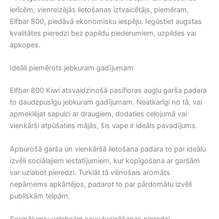
ierīcēm, vienreizējās lietošanas iztvaicētājs, piemēram,
Elfbar 800, piedāvā ekonomisku iespēju. Iegūstiet augstas
kvalitātes pieredzi bez papildu piederumiem, uzpildes vai
apkopes.
Ideāli piemērots jebkuram gadījumam
Elfbar 800 Kiwi atsvaidzinošā pasifloras augļu garša padara
to daudzpusīgu jebkuram gadījumam. Neatkarīgi no tā, vai
apmeklējat sapulci ar draugiem, dodaties ceļojumā vai
vienkārši atpūšaties mājās, šis vape ir ideāls pavadījums.
Apburošā garša un vienkāršā lietošana padara to par ideālu
izvēli sociālajiem iestatījumiem, kur kopīgošana ar garšām
var uzlabot pieredzi. Turklāt tā vilinošais aromāts
nepārņems apkārtējos, padarot to par pārdomātu izvēli
publiskām telpām.
Secinājums: uzlabojiet savu tvaicēšanas pieredzi