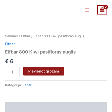
Skip
Main
to
Menu
content
Elfbar
800
Kiwi
Sākums
/
Elfbar
/ Elfbar 800 Kiwi pasifloras auglis
pasifloras
auglis
Elfbar
daudzums
Elfbar 800 Kiwi pasifloras auglis
€
6
Pievienot grozam
Kategorija:
Elfbar
Apraksts