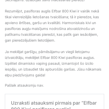
Rezumējot, pasifloras auglis Elfbar 800 Kiwi ir vairāk nekā
tikai vienreizējās lietošanas tvaicēšana; tā ir pieredze, kas
apvieno ērtības, garšu un kvalitāti. Harmoniskais kivi un
pasifloras augļu maisījums nodrošina atsvaidzinošu un
patīkamu tvaicēšanas pieredzi, kas patīk gan iesācējiem,
gan pieredzējušiem lietotājiem.
Ja meklējat garšīgu, pārnēsājamu un viegli lietojamu
iztvaicētāju, meklējiet Elfbar 800 Kiwi pasifloras augļus.
Izpētiet dinamisko vaping pasauli, izmantojot šo izcilo
iespēju, un izbaudiet tās apburošās garšas. Jūsu nākamais
elpu piedzīvojums gaida!
Pašlaik atsauksmju nav.
Uzraksti atsauksmi pirmais par “Elfbar