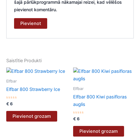
šajā pārlūkprogrammā nākamajai reizei, kad vēlēšos
pievienot komentāru.
Saistītie Produkti
Elfbar
Elfbar
Elfbar 800 Strawberry Ice
Elfbar 800 Kiwi pasifloras
Novērtēts
€
6
auglis
ar
0
no
Pievienot grozam
5
Novērtēts
€
6
ar
0
no
Pievienot grozam
5