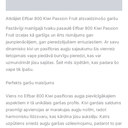
Atsauksmes (0)
Atklājiet Elfbar 800 Kiwi Passion Fruit atsvaidzinošo garšu
Pastāvīgi mainīgajā tvaiku pasaulē Elfbar 800 Kiwi Passion
Fruit izceļas kā garšīgs un ērts risinājums gan
jaunpienācējiem, gan pieredzējušiem entuziastiem. Ar savu
dinamisko kivi un pasifloras augļu sajaukumu šis vienreiz
lietojamais vape piedāvā burvīgu pieredzi, kas var
uzmundrināt jūsu sajūtas. Šeit mēs izpētām, kas padara šo
vape tik īpašu.
Perfekts garšu maisījums
Viens no Elfbar 800 Kiwi pasifloras augļa pievilcīgākajiem
aspektiem ir tā unikālais garšas profils. Kivi gardais saldums
prasmīgi apvienojas ar marakujas augļu notīm, radot
harmonisku līdzsvaru, kas kārdina jūsu aukslēju. Katrs
uzpūtiens sniedz augļu garšas uzliesmojumu, padarot to par