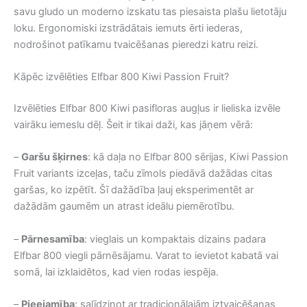
savu gludo un moderno izskatu tas piesaista plašu lietotāju
loku. Ergonomiski izstrādātais iemuts ērti iederas,
nodrošinot patīkamu tvaicēšanas pieredzi katru reizi.
Kāpēc izvēlēties Elfbar 800 Kiwi Passion Fruit?
Izvēlēties Elfbar 800 Kiwi pasifloras augļus ir lieliska izvēle
vairāku iemeslu dēļ. Šeit ir tikai daži, kas jāņem vērā:
–
Garšu šķirnes
: kā daļa no Elfbar 800 sērijas, Kiwi Passion
Fruit variants izceļas, taču zīmols piedāvā dažādas citas
garšas, ko izpētīt. Šī dažādība ļauj eksperimentēt ar
dažādām gaumēm un atrast ideālu piemērotību.
–
Pārnesamība
: vieglais un kompaktais dizains padara
Elfbar 800 viegli pārnēsājamu. Varat to ievietot kabatā vai
somā, lai izklaidētos, kad vien rodas iespēja.
–
Pieejamība
: salīdzinot ar tradicionālajām iztvaicēšanas