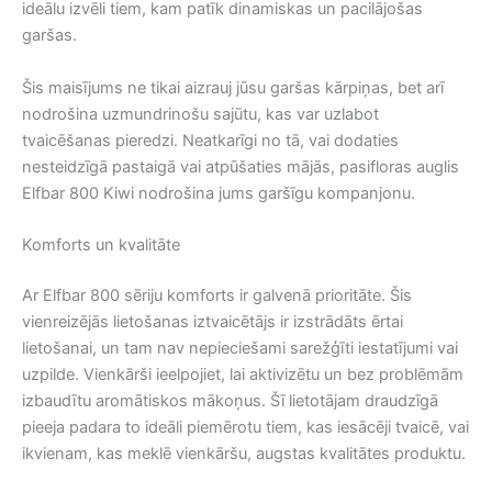
ideālu izvēli tiem, kam patīk dinamiskas un pacilājošas
garšas.
Šis maisījums ne tikai aizrauj jūsu garšas kārpiņas, bet arī
nodrošina uzmundrinošu sajūtu, kas var uzlabot
tvaicēšanas pieredzi. Neatkarīgi no tā, vai dodaties
nesteidzīgā pastaigā vai atpūšaties mājās, pasifloras auglis
Elfbar 800 Kiwi nodrošina jums garšīgu kompanjonu.
Komforts un kvalitāte
Ar Elfbar 800 sēriju komforts ir galvenā prioritāte. Šis
vienreizējās lietošanas iztvaicētājs ir izstrādāts ērtai
lietošanai, un tam nav nepieciešami sarežģīti iestatījumi vai
uzpilde. Vienkārši ieelpojiet, lai aktivizētu un bez problēmām
izbaudītu aromātiskos mākoņus. Šī lietotājam draudzīgā
pieeja padara to ideāli piemērotu tiem, kas iesācēji tvaicē, vai
ikvienam, kas meklē vienkāršu, augstas kvalitātes produktu.