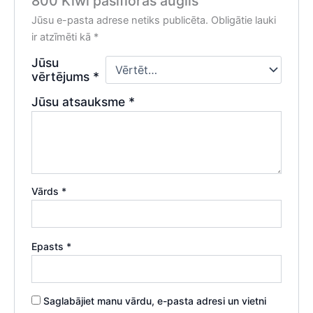
800 Kiwi pasifloras auglis”
Jūsu e-pasta adrese netiks publicēta.
Obligātie lauki
ir atzīmēti kā
*
Jūsu
vērtējums
*
Jūsu atsauksme
*
Vārds
*
Epasts
*
Saglabājiet manu vārdu, e-pasta adresi un vietni