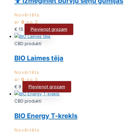
🍄 Izmēģiniet burvju sēņu gumijas
Novērtēts
ar
0
no 5
€
15
Pievienot grozam
CBD produkti
BIO Laimes tēja
Novērtēts
ar
0
no 5
€
9
Pievienot grozam
CBD produkti
BIO Energy T-krekls
Novērtēts