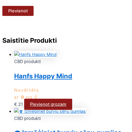
Saistītie Produkti
CBD produkti
Hanfs Happy Mind
Novērtēts
ar
0
no 5
€
21
Pievienot grozam
CBD produkti