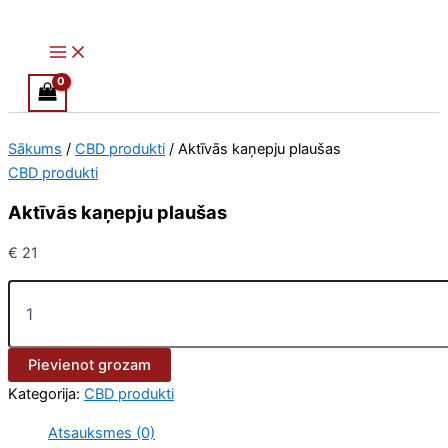
Main
Aktīvās
Skip
Menu
kaņepju
to
plaušas
content
daudzums
Sākums
/
CBD produkti
/ Aktīvās kaņepju plaušas
CBD produkti
Aktīvās kaņepju plaušas
€
21
Pievienot grozam
Kategorija:
CBD produkti
Atsauksmes (0)