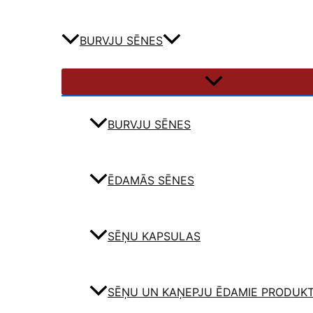
BURVJU SĒNES
BURVJU SĒNES
ĒDAMĀS SĒNES
SĒŅU KAPSULAS
SĒŅU UN KAŅEPJU ĒDAMIE PRODUKT