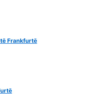
tē Frankfurtē
furtē