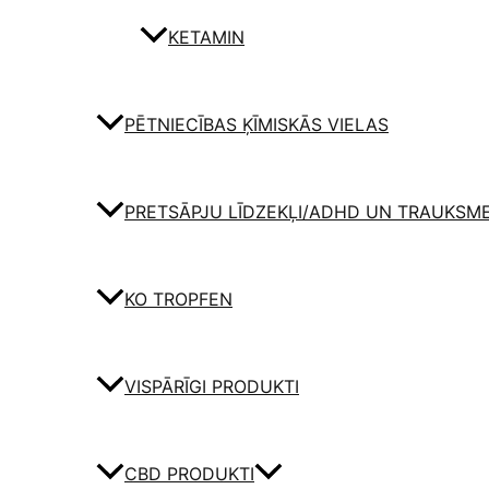
KETAMIN
PĒTNIECĪBAS ĶĪMISKĀS VIELAS
PRETSĀPJU LĪDZEKĻI/ADHD UN TRAUKSM
KO TROPFEN
VISPĀRĪGI PRODUKTI
CBD PRODUKTI