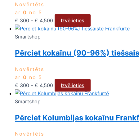
Novērtēts
ar
0
no 5
€
300
–
€
4,500
Izvēlieties
Smartshop
Pērciet kokaīnu (90-96%) tiešsais
Novērtēts
ar
0
no 5
€
300
–
€
4,500
Izvēlieties
Smartshop
Pērciet Kolumbijas kokaīnu Frank
Novērtēts