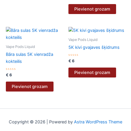
ar
0
no
Pievienot grozam
5
Vape Pods Liquid
Vape Pods Liquid
5K kivi gvajaves šķidrums
Bāra sulas 5K vienradža
Novērtēts
€
6
kokteilis
ar
0
no
Pievienot grozam
Novērtēts
5
€
6
ar
0
no
Pievienot grozam
5
Copyright © 2026 | Powered by
Astra WordPress Theme