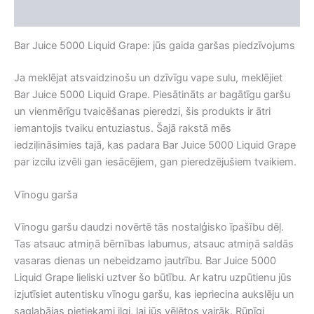
Atsauksmes (0)
Bar Juice 5000 Liquid Grape: jūs gaida garšas piedzīvojums
Ja meklējat atsvaidzinošu un dzīvīgu vape sulu, meklējiet
Bar Juice 5000 Liquid Grape. Piesātināts ar bagātīgu garšu
un vienmērīgu tvaicēšanas pieredzi, šis produkts ir ātri
iemantojis tvaiku entuziastus. Šajā rakstā mēs
iedziļināsimies tajā, kas padara Bar Juice 5000 Liquid Grape
par izcilu izvēli gan iesācējiem, gan pieredzējušiem tvaikiem.
Vīnogu garša
Vīnogu garšu daudzi novērtē tās nostalģisko īpašību dēļ.
Tas atsauc atmiņā bērnības labumus, atsauc atmiņā saldās
vasaras dienas un nebeidzamo jautrību. Bar Juice 5000
Liquid Grape lieliski uztver šo būtību. Ar katru uzpūtienu jūs
izjutīsiet autentisku vīnogu garšu, kas iepriecina aukslēju un
saglabājas pietiekami ilgi, lai jūs vēlētos vairāk. Rūpīgi