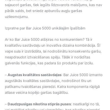
sajaucot garšas, tiek iegūts līdzsvarots maisījums, kas nav
pārāk salds, bet sniedz apburošu augļu garšas
uzliesmojumu.
Izpratne par Bar Juice 5000 unikālajām īpašībām
Ar ko Bar Juice 5000 atšķiras no konkurentiem? Tā ir
kvalitatīvu sastāvdaļu un inovatīva dizaina kombinācija. Šī
vape sula ir izstrādāta, lai nodrošinātu konsekventu garšu,
neapdraudot iztvaicēšanas spēju. Tālāk ir norādītas
galvenās funkcijas, kas padara šo produktu par izcilu.
–
Augstas kvalitātes sastāvdaļas
: Bar Juice 5000 izmanto
augstākās kvalitātes sastāvdaļas, nodrošinot tīru un
patīkamu tvaicēšanas pieredzi. Katra komponenta rūpīgā
atlase veicina kopējo garšas bagātību.
–
Daudzpusīgas nikotīna stiprās puses
: neatkarīgi no tā,
vai meklējat nikotīnu vai vienmērīgu, bez nikotīna pieredzi,