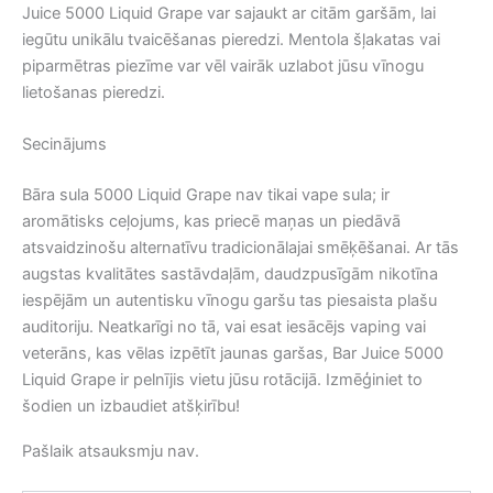
Juice 5000 Liquid Grape var sajaukt ar citām garšām, lai
iegūtu unikālu tvaicēšanas pieredzi. Mentola šļakatas vai
piparmētras piezīme var vēl vairāk uzlabot jūsu vīnogu
lietošanas pieredzi.
Secinājums
Bāra sula 5000 Liquid Grape nav tikai vape sula; ir
aromātisks ceļojums, kas priecē maņas un piedāvā
atsvaidzinošu alternatīvu tradicionālajai smēķēšanai. Ar tās
augstas kvalitātes sastāvdaļām, daudzpusīgām nikotīna
iespējām un autentisku vīnogu garšu tas piesaista plašu
auditoriju. Neatkarīgi no tā, vai esat iesācējs vaping vai
veterāns, kas vēlas izpētīt jaunas garšas, Bar Juice 5000
Liquid Grape ir pelnījis vietu jūsu rotācijā. Izmēģiniet to
šodien un izbaudiet atšķirību!
Pašlaik atsauksmju nav.