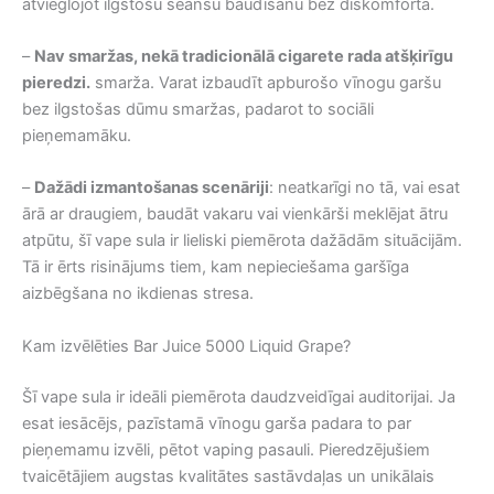
atvieglojot ilgstošu seansu baudīšanu bez diskomforta.
–
Nav smaržas, nekā tradicionālā cigarete rada atšķirīgu
pieredzi.
smarža. Varat izbaudīt apburošo vīnogu garšu
bez ilgstošas ​​dūmu smaržas, padarot to sociāli
pieņemamāku.
–
Dažādi izmantošanas scenāriji
: neatkarīgi no tā, vai esat
ārā ar draugiem, baudāt vakaru vai vienkārši meklējat ātru
atpūtu, šī vape sula ir lieliski piemērota dažādām situācijām.
Tā ir ērts risinājums tiem, kam nepieciešama garšīga
aizbēgšana no ikdienas stresa.
Kam izvēlēties Bar Juice 5000 Liquid Grape?
Šī vape sula ir ideāli piemērota daudzveidīgai auditorijai. Ja
esat iesācējs, pazīstamā vīnogu garša padara to par
pieņemamu izvēli, pētot vaping pasauli. Pieredzējušiem
tvaicētājiem augstas kvalitātes sastāvdaļas un unikālais