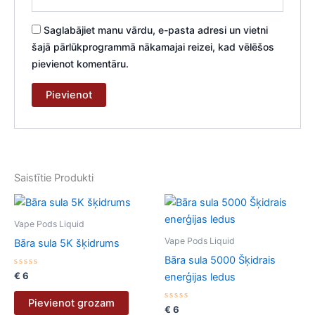
Saglabājiet manu vārdu, e-pasta adresi un vietni
šajā pārlūkprogrammā nākamajai reizei, kad vēlēšos
pievienot komentāru.
Saistītie Produkti
Vape Pods Liquid
Vape Pods Liquid
Bāra sula 5K šķidrums
Bāra sula 5000 Šķidrais
Novērtēts
€
6
enerģijas ledus
ar
0
no
Pievienot grozam
5
Novērtēts
€
6