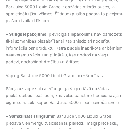
Bar Juice 5000 Liquid Grape ir dažādas stiprās puses, lai
apmierinātu jūsu vēlmes. Šī daudzpusība padara to pieejamu
plašam tvaiku klāstam.
–
Stilīgs iepakojums
: pievilcīgais iepakojums nav paredzēts
tikai uzmanības piesaistīšanai; tas sniedz arī noderīgu
informāciju par produktu. Katra pudele ir aprīkota ar bērniem
neatveramu vāciņu un pilinātāju, kas nodrošina vieglu
padevi, nodrošinot drošību un ērtības.
Vaping Bar Juice 5000 Liquid Grape priekšrocības
Pāreja uz vape sulu ar vīnogu garšu piedāvā dažādas
priekšrocības, īpaši tiem, kas vēlas pāriet no tradicionālajām
cigaretēm. Lūk, kāpēc Bar Juice 5000 ir pārliecinoša izvēle:
–
Samazināts stingrums
: Bar Juice 5000 Liquid Grape
piedāvā vienmērīgu tvaicēšanas pieredzi, maigi pret kaklu,