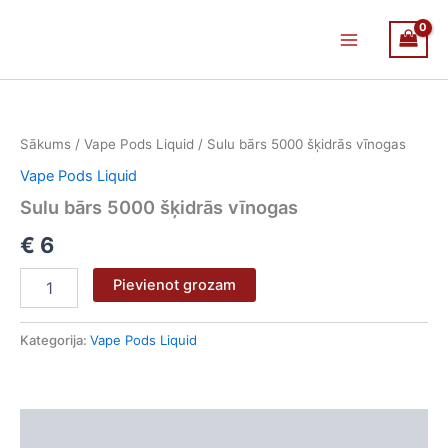
Skip
Main
to
Menu
content
Sulu
bārs
5000
Sākums
/
Vape Pods Liquid
/ Sulu bārs 5000 šķidrās vīnogas
šķidrās
vīnogas
Vape Pods Liquid
daudzums
Sulu bārs 5000 šķidrās vīnogas
€
6
Pievienot grozam
Kategorija:
Vape Pods Liquid
Apraksts