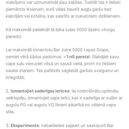
maisījums var uzmundrināt jūsu sajūtas. Turklāt tas ir lieliski
piemērots ikvienam, kurš vēlas baudīt augļu garšu bez
kalorijām vai kofeīna, kas saistīts ar cukurotiem dzērieniem.
Kā maksimāli palielināt tā bāra sulas 5000 šķidro vīnogu
pieredzi
Lai maksimāli izmantotu Bar Juice 5000 Liquid Grape,
ņemiet vērā šādus padomus: <
1:nS pareizi
: Glabājiet savu
vape sulu vienuviet vēsā un sausā vietā, prom no tiešiem
saules stariem. Tas palīdzēs saglabāt garšas svaigumu un
integritāti.
2.
Izmantojiet saderīgas ierīces
: lai nodrošinātu optimālu
veiktspēju, izmantojiet vape ierīci, kas ir saderīga ar sulām ar
augstu PG vai augstu VG līmeni atkarībā no vēlamā vape
stila.
3.
Eksperiments
: nebaidieties sajaukt un saskaņot! Bar