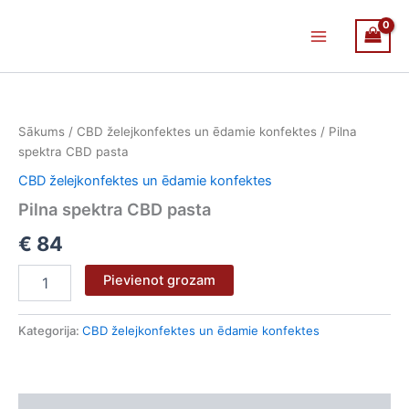
Skip
Main
to
Menu
content
Pilna
spektra
CBD
Sākums
/
CBD želejkonfektes un ēdamie konfektes
/ Pilna
pasta
spektra CBD pasta
daudzums
CBD želejkonfektes un ēdamie konfektes
Pilna spektra CBD pasta
€
84
Pievienot grozam
Kategorija:
CBD želejkonfektes un ēdamie konfektes