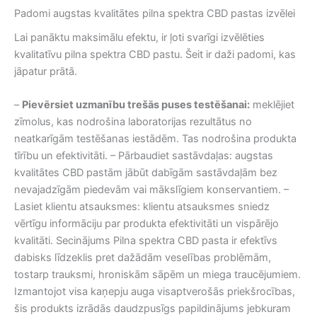
Padomi augstas kvalitātes pilna spektra CBD pastas izvēlei
Lai panāktu maksimālu efektu, ir ļoti svarīgi izvēlēties
kvalitatīvu pilna spektra CBD pastu. Šeit ir daži padomi, kas
jāpatur prātā.
–
Pievērsiet uzmanību trešās puses testēšanai:
meklējiet
zīmolus, kas nodrošina laboratorijas rezultātus no
neatkarīgām testēšanas iestādēm. Tas nodrošina produkta
tīrību un efektivitāti. – Pārbaudiet sastāvdaļas: augstas
kvalitātes CBD pastām jābūt dabīgām sastāvdaļām bez
nevajadzīgām piedevām vai mākslīgiem konservantiem. –
Lasiet klientu atsauksmes: klientu atsauksmes sniedz
vērtīgu informāciju par produkta efektivitāti un vispārējo
kvalitāti. Secinājums Pilna spektra CBD pasta ir efektīvs
dabisks līdzeklis pret dažādām veselības problēmām,
tostarp trauksmi, hroniskām sāpēm un miega traucējumiem.
Izmantojot visa kaņepju auga visaptverošās priekšrocības,
šis produkts izrādās daudzpusīgs papildinājums jebkuram