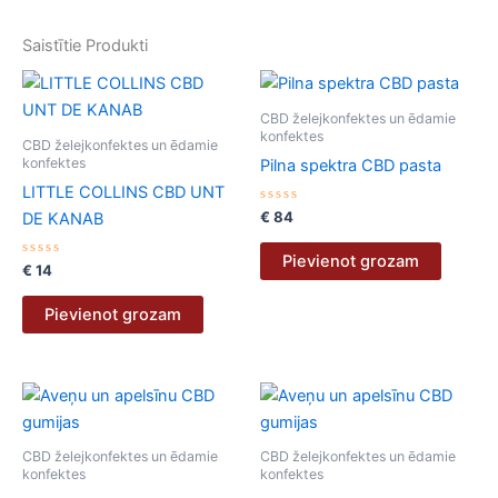
Saistītie Produkti
CBD želejkonfektes un ēdamie
konfektes
CBD želejkonfektes un ēdamie
konfektes
Pilna spektra CBD pasta
LITTLE COLLINS CBD UNT
Novērtēts
€
84
DE KANAB
ar
0
no
Pievienot grozam
Novērtēts
5
€
14
ar
0
no
Pievienot grozam
5
CBD želejkonfektes un ēdamie
CBD želejkonfektes un ēdamie
konfektes
konfektes