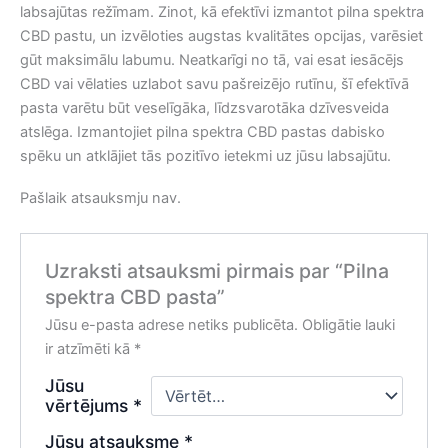
labsajūtas režīmam. Zinot, kā efektīvi izmantot pilna spektra
CBD pastu, un izvēloties augstas kvalitātes opcijas, varēsiet
gūt maksimālu labumu. Neatkarīgi no tā, vai esat iesācējs
CBD vai vēlaties uzlabot savu pašreizējo rutīnu, šī efektīvā
pasta varētu būt veselīgāka, līdzsvarotāka dzīvesveida
atslēga. Izmantojiet pilna spektra CBD pastas dabisko
spēku un atklājiet tās pozitīvo ietekmi uz jūsu labsajūtu.
Pašlaik atsauksmju nav.
Uzraksti atsauksmi pirmais par “Pilna
spektra CBD pasta”
Jūsu e-pasta adrese netiks publicēta.
Obligātie lauki
ir atzīmēti kā
*
Jūsu
vērtējums
*
Jūsu atsauksme
*