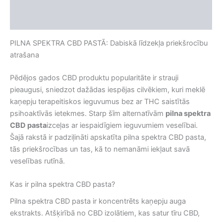
Apraksts
Atsauksmes (0)
PILNA SPEKTRA CBD PASTĀ: Dabiskā līdzekļa priekšrocību
atrašana
Pēdējos gados CBD produktu popularitāte ir strauji
pieaugusi, sniedzot dažādas iespējas cilvēkiem, kuri meklē
kaņepju terapeitiskos ieguvumus bez ar THC saistītās
psihoaktīvās ietekmes. Starp šīm alternatīvām
pilna spektra
CBD pasta
izceļas ar iespaidīgiem ieguvumiem veselībai.
Šajā rakstā ir padziļināti apskatīta pilna spektra CBD pasta,
tās priekšrocības un tas, kā to nemanāmi iekļaut savā
veselības rutīnā.
Kas ir pilna spektra CBD pasta?
Pilna spektra CBD pasta ir koncentrēts kaņepju auga
ekstrakts. Atšķirībā no CBD izolātiem, kas satur tīru CBD,