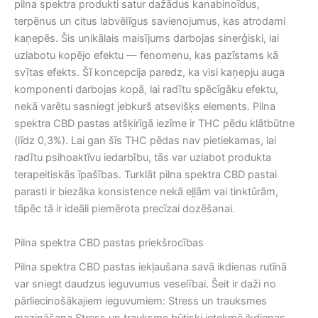
pilna spektra produkti satur dažādus kanabinoīdus,
terpēnus un citus labvēlīgus savienojumus, kas atrodami
kaņepēs. Šis unikālais maisījums darbojas sinerģiski, lai
uzlabotu kopējo efektu — fenomenu, kas pazīstams kā
svītas efekts. Šī koncepcija paredz, ka visi kaņepju auga
komponenti darbojas kopā, lai radītu spēcīgāku efektu,
nekā varētu sasniegt jebkurš atsevišķs elements. Pilna
spektra CBD pastas atšķirīgā iezīme ir THC pēdu klātbūtne
(līdz 0,3%). Lai gan šīs THC pēdas nav pietiekamas, lai
radītu psihoaktīvu iedarbību, tās var uzlabot produkta
terapeitiskās īpašības. Turklāt pilna spektra CBD pastai
parasti ir biezāka konsistence nekā eļļām vai tinktūrām,
tāpēc tā ir ideāli piemērota precīzai dozēšanai.
Pilna spektra CBD pastas priekšrocības
Pilna spektra CBD pastas iekļaušana savā ikdienas rutīnā
var sniegt daudzus ieguvumus veselībai. Šeit ir daži no
pārliecinošākajiem ieguvumiem: Stress un trauksmes
mazināšana Stress un trauksme būtiski ietekmē ikdienas