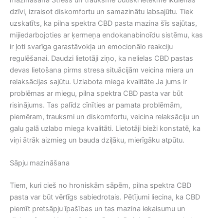
dzīvi, izraisot diskomfortu un samazinātu labsajūtu. Tiek
uzskatīts, ka pilna spektra CBD pasta mazina šīs sajūtas,
mijiedarbojoties ar ķermeņa endokanabinoīdu sistēmu, kas
ir ļoti svarīga garastāvokļa un emocionālo reakciju
regulēšanai. Daudzi lietotāji ziņo, ka nelielas CBD pastas
devas lietošana pirms stresa situācijām veicina miera un
relaksācijas sajūtu. Uzlabota miega kvalitāte Ja jums ir
problēmas ar miegu, pilna spektra CBD pasta var būt
risinājums. Tas palīdz cīnīties ar pamata problēmām,
piemēram, trauksmi un diskomfortu, veicina relaksāciju un
galu galā uzlabo miega kvalitāti. Lietotāji bieži konstatē, ka
viņi ātrāk aizmieg un bauda dziļāku, mierīgāku atpūtu.
Sāpju mazināšana
Tiem, kuri cieš no hroniskām sāpēm, pilna spektra CBD
pasta var būt vērtīgs sabiedrotais. Pētījumi liecina, ka CBD
piemīt pretsāpju īpašības un tas mazina iekaisumu un