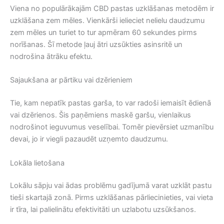
Viena no populārākajām CBD pastas uzklāšanas metodēm ir
uzklāšana zem mēles. Vienkārši ielieciet nelielu daudzumu
zem mēles un turiet to tur apmēram 60 sekundes pirms
norīšanas. Šī metode ļauj ātri uzsūkties asinsritē un
nodrošina ātrāku efektu.
Sajaukšana ar pārtiku vai dzērieniem
Tie, kam nepatīk pastas garša, to var radoši iemaisīt ēdienā
vai dzērienos. Šis paņēmiens maskē garšu, vienlaikus
nodrošinot ieguvumus veselībai. Tomēr pievērsiet uzmanību
devai, jo ir viegli pazaudēt uzņemto daudzumu.
Lokāla lietošana
Lokālu sāpju vai ādas problēmu gadījumā varat uzklāt pastu
tieši skartajā zonā. Pirms uzklāšanas pārliecinieties, vai vieta
ir tīra, lai palielinātu efektivitāti un uzlabotu uzsūkšanos.