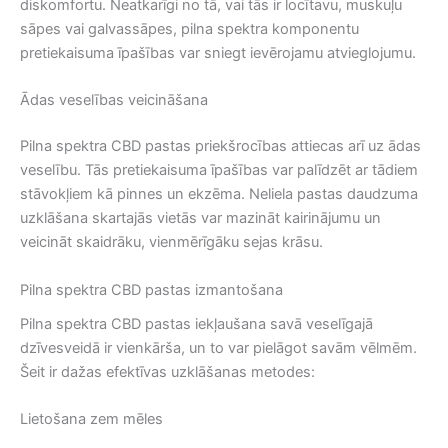
diskomfortu. Neatkarīgi no tā, vai tās ir locītavu, muskuļu
sāpes vai galvassāpes, pilna spektra komponentu
pretiekaisuma īpašības var sniegt ievērojamu atvieglojumu.
Ādas veselības veicināšana
Pilna spektra CBD pastas priekšrocības attiecas arī uz ādas
veselību. Tās pretiekaisuma īpašības var palīdzēt ar tādiem
stāvokļiem kā pinnes un ekzēma. Neliela pastas daudzuma
uzklāšana skartajās vietās var mazināt kairinājumu un
veicināt skaidrāku, vienmērīgāku sejas krāsu.
Pilna spektra CBD pastas izmantošana
Pilna spektra CBD pastas iekļaušana savā veselīgajā
dzīvesveidā ir vienkārša, un to var pielāgot savām vēlmēm.
Šeit ir dažas efektīvas uzklāšanas metodes:
Lietošana zem mēles