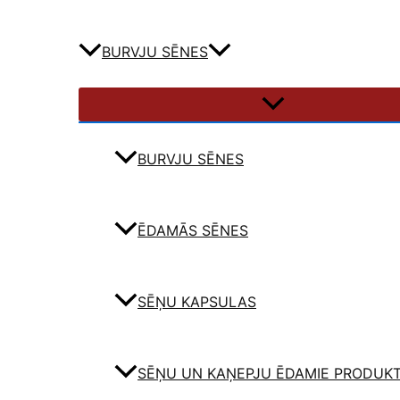
BURVJU SĒNES
BURVJU SĒNES
ĒDAMĀS SĒNES
SĒŅU KAPSULAS
SĒŅU UN KAŅEPJU ĒDAMIE PRODUKT