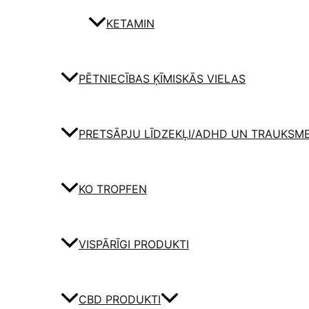
KETAMIN
PĒTNIECĪBAS ĶĪMISKĀS VIELAS
PRETSĀPJU LĪDZEKĻI/ADHD UN TRAUKSM
KO TROPFEN
VISPĀRĪGI PRODUKTI
CBD PRODUKTI