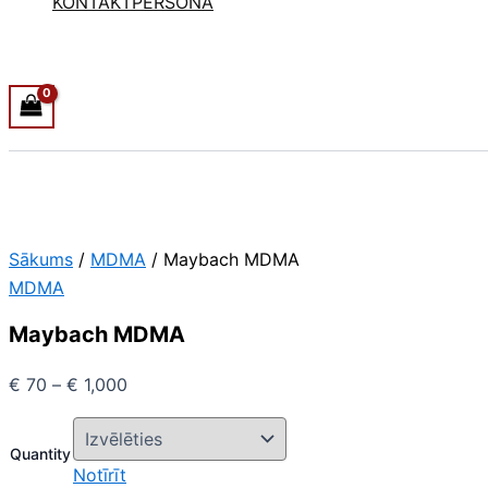
KONTAKTPERSONA
Sākums
/
MDMA
/ Maybach MDMA
MDMA
Maybach MDMA
€
70
–
€
1,000
Quantity
Notīrīt