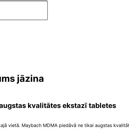
ums jāzina
gstas kvalitātes ekstazī tabletes
tajā vietā. Maybach MDMA piedāvā ne tikai augstas kvalitā