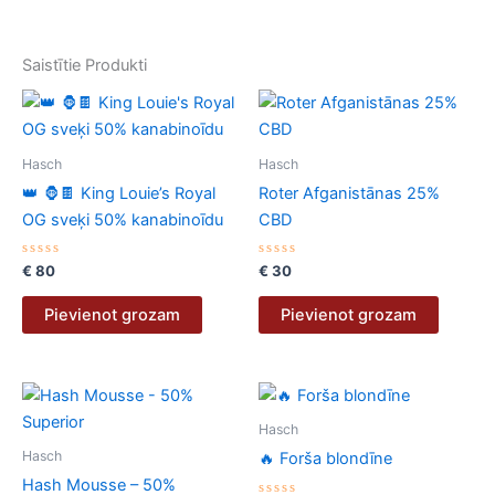
Saistītie Produkti
Hasch
Hasch
👑 🦍🍫 King Louie’s Royal
Roter Afganistānas 25%
OG sveķi 50% kanabinoīdu
CBD
Novērtēts
Novērtēts
€
80
€
30
ar
ar
0
0
no
no
Pievienot grozam
Pievienot grozam
5
5
Hasch
Hasch
🔥 Forša blondīne
Hash Mousse – 50%