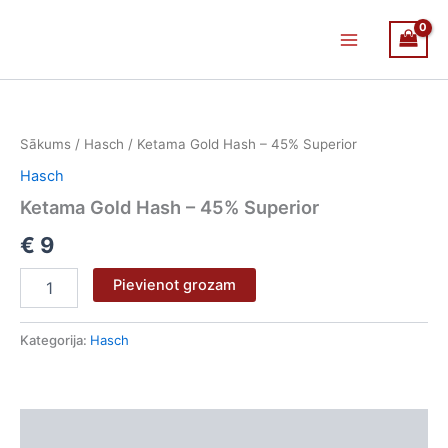
Skip
Main
to
Menu
content
Ketama
Gold
Hash
Sākums
/
Hasch
/ Ketama Gold Hash – 45% Superior
-
45%
Hasch
Superior
Ketama Gold Hash – 45% Superior
daudzums
€
9
Pievienot grozam
Kategorija:
Hasch
Apraksts