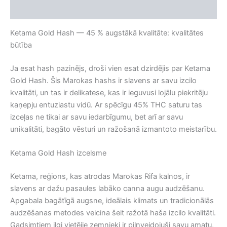
Atsauksmes (0)
Ketama Gold Hash — 45 % augstākā kvalitāte: kvalitātes
būtība
Ja esat hash pazinējs, droši vien esat dzirdējis par Ketama
Gold Hash. Šis Marokas hashs ir slavens ar savu izcilo
kvalitāti, un tas ir delikatese, kas ir ieguvusi lojālu piekritēju
kaņepju entuziastu vidū. Ar spēcīgu 45% THC saturu tas
izceļas ne tikai ar savu iedarbīgumu, bet arī ar savu
unikalitāti, bagāto vēsturi un ražošanā izmantoto meistarību.
Ketama Gold Hash izcelsme
Ketama, reģions, kas atrodas Marokas Rifa kalnos, ir
slavens ar dažu pasaules labāko canna augu audzēšanu.
Apgabala bagātīgā augsne, ideālais klimats un tradicionālās
audzēšanas metodes veicina šeit ražotā haša izcilo kvalitāti.
Gadsimtiem ilgi vietējie zemnieki ir pilnveidojuši savu amatu,