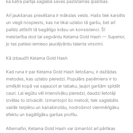
ka katra partija saglabā savas pazīstamās īpašības.
Arī jaukšanas presēšana ir mākslas veids. Hašs tiek karsēts
un viegli nospiests, kas ne tikai uzlabo tā garšu, bet arī
palīdz attīstīt tā bagātīgo krāsu un konsistenci. Šī
meistarība dod tai segvārdu Ketama Gold Hash — Superior,
jo tas patiesi iemieso jaucējvārdu talanta virsotni.
Kā izbaudīt Ketama Gold Hash
Kad runa ir par Ketama Gold Hash lietošanu, ir dažādas
metodes, kas uzlabo pieredzi. Populārs paņēmiens ir to
smēķēt kopā vai sajaucot ar tabaku, ļaujot garšām spīdēt
cauri. Lai iegūtu vēl intensīvāku pieredzi, daudzi lietotāji
izvēlas to iztvaicēt. Izmantojot šo metodi, tiek saglabāts
vairāk terpēnu un kanabinoīdu, nodrošinot vienmērīgāku
efektu un bagātīgāku garšas profilu.
Alternatīvi, Ketama Gold Hash var izmantot arī pārtikas