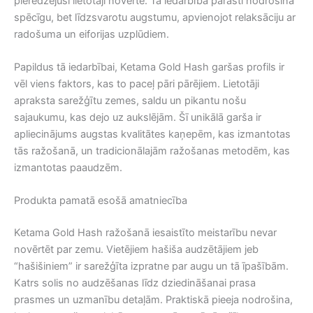
pieredzējuši lietotāji novērtē. Tā iedarbība parasti nodrošina
spēcīgu, bet līdzsvarotu augstumu, apvienojot relaksāciju ar
radošuma un eiforijas uzplūdiem.
Papildus tā iedarbībai, Ketama Gold Hash garšas profils ir
vēl viens faktors, kas to paceļ pāri pārējiem. Lietotāji
apraksta sarežģītu zemes, saldu un pikantu nošu
sajaukumu, kas dejo uz aukslējām. Šī unikālā garša ir
apliecinājums augstas kvalitātes kaņepēm, kas izmantotas
tās ražošanā, un tradicionālajām ražošanas metodēm, kas
izmantotas paaudzēm.
Produkta pamatā esošā amatniecība
Ketama Gold Hash ražošanā iesaistīto meistarību nevar
novērtēt par zemu. Vietējiem hašiša audzētājiem jeb
“hašišiniem” ir sarežģīta izpratne par augu un tā īpašībām.
Katrs solis no audzēšanas līdz dziedināšanai prasa
prasmes un uzmanību detaļām. Praktiskā pieeja nodrošina,