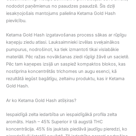
nododot paņēmienus no paaudzes paaudzē. Šis dziļi
iesakņojošais mantojums palielina Ketama Gold Hash
pievilcību.
Ketama Gold Hash izgatavošanas process sākas ar rūpīgu
kaņepju ziedu atlasi. Lauksaimnieki izvēlas sveķainākos
pumpurus, nodrošinot, ka tiek izmantoti tikai vislabākie
materiāli. Pēc ražas novākšanas ziedi rūpīgi žāvē un sacietē.
Pēc tam kaņepes izsijā un saspiež kompaktos blokos, kas
nostiprina koncentrētās trichomes un augu esenci, kā
rezultātā iegūst bagātīgu, zeltainu produktu, kas ir Ketama
Gold Hash.
Ar ko Ketama Gold Hash atšķiras?
Iespaidīgā zelta iedarbība un iespaidīgākā profila zelta
aromāts. Hash – 45% Superior ir tā augstā THC
koncentrācija. 45% šis jauktais piedāvā jaudīgu pieredzi, ko