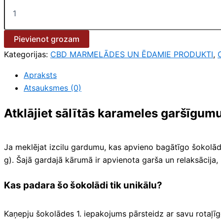
Pievienot grozam
Kategorijas:
CBD MARMELĀDES UN ĒDAMIE PRODUKTI
,
Apraksts
Atsauksmes (0)
Atklājiet sālītās karameles garšīgum
Ja meklējat izcilu gardumu, kas apvieno bagātīgo šokolāde
g). Šajā gardajā kārumā ir apvienota garša un relaksācija
Kas padara šo šokolādi tik unikālu?
Kaņepju šokolādes 1. iepakojums pārsteidz ar savu rotaļīgo