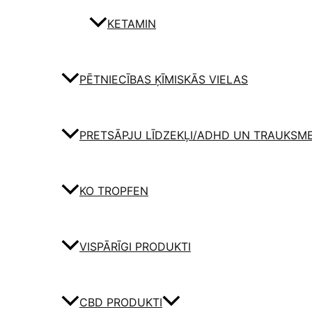
KETAMIN
PĒTNIECĪBAS ĶĪMISKĀS VIELAS
PRETSĀPJU LĪDZEKĻI/ADHD UN TRAUKSM
KO TROPFEN
VISPĀRĪGI PRODUKTI
CBD PRODUKTI