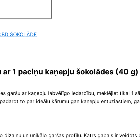
CBD ŠOKOLĀDE
u ar 1 paciņu kaņepju šokolādes (40 g)
s garšu ar kaņepju labvēlīgo iedarbību, meklējiet tikai 1 
, padarot to par ideālu kārumu gan kaņepju entuziastiem, ga
 dizainu un unikālo garšas profilu. Katrs gabals ir veidots 