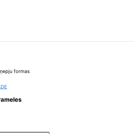
ņepju formas
ĀDE
arameles