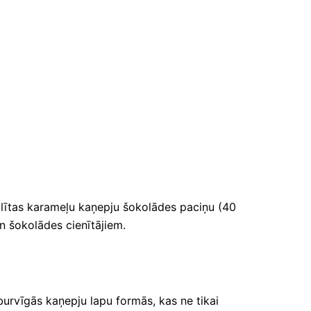
sālītas karameļu kaņepju šokolādes paciņu (40
n šokolādes cienītājiem.
burvīgās kaņepju lapu formās, kas ne tikai