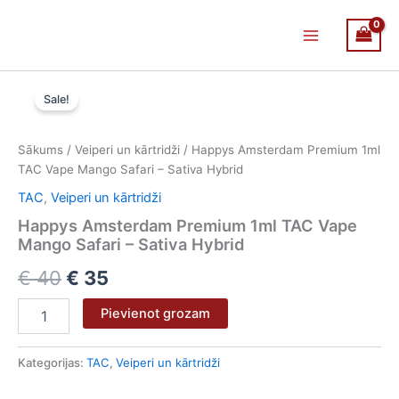
Skip
Main
to
Menu
content
Happys
Original
Current
Amsterdam
Sale!
Premium
price
price
1ml
was:
is:
TAC
Sākums
/
Veiperi un kārtridži
/ Happys Amsterdam Premium 1ml
Vape
TAC Vape Mango Safari – Sativa Hybrid
€ 40.
€ 35.
Mango
TAC
,
Veiperi un kārtridži
Safari
-
Happys Amsterdam Premium 1ml TAC Vape
Sativa
Mango Safari – Sativa Hybrid
Hybrid
€
40
€
35
daudzums
Pievienot grozam
Kategorijas:
TAC
,
Veiperi un kārtridži