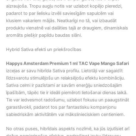
aizraujoša. Tropu augļu notis var uzlabot kopējo pieredzi,
padarot to par lielisku izvēli saviesīgām sapulcēm vai
klusiem vakariem mājās. Neatkarīgi no tā, vai izbaudāt
produktu vienatnē vai dalāties tajā ar draugiem, dinamiskais
aromāts piešķir papildu baudas slāni.
Hybrid Sativa efekti un priekšrocības
Happys Amsterdam Premium 1 ml TAC Vape Mango Safari
izceļas ar savu hibrīda Sativa profilu. Lietotāji var sagaidīt
līdzsvarotu stimulējošu un relaksējošu efektu kombināciju.
Sativa celmi ir pazīstami ar savām enerģiju sniedzošajām
īpašībām, tāpēc tie ir ideāli piemēroti lietošanai dienas laikā.
Tie var iedvesmot radošumu, uzlabot fokusu un paaugstināt
garastāvokli, padarot tos par fantastisku kompanjonu
sabiedriskām aktivitātēm vai mākslinieciskiem centieniem.
No otras puses, hibrīdais aspekts nozīmē, ka jūs izjutīsiet arī