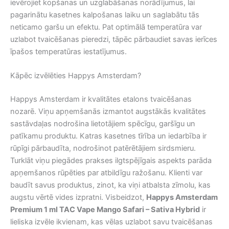
ievērojiet kopšanas un uzglabāšanas norādījumus, lai
pagarinātu kasetnes kalpošanas laiku un saglabātu tās
neticamo garšu un efektu. Pat optimālā temperatūra var
uzlabot tvaicēšanas pieredzi, tāpēc pārbaudiet savas ierīces
īpašos temperatūras iestatījumus.
Kāpēc izvēlēties Happys Amsterdam?
Happys Amsterdam ir kvalitātes etalons tvaicēšanas
nozarē. Viņu apņemšanās izmantot augstākās kvalitātes
sastāvdaļas nodrošina lietotājiem spēcīgu, garšīgu un
patīkamu produktu. Katras kasetnes tīrība un iedarbība ir
rūpīgi pārbaudīta, nodrošinot patērētājiem sirdsmieru.
Turklāt viņu piegādes prakses ilgtspējīgais aspekts parāda
apņemšanos rūpēties par atbildīgu ražošanu. Klienti var
baudīt savus produktus, zinot, ka viņi atbalsta zīmolu, kas
augstu vērtē vides izpratni. Visbeidzot,
Happys Amsterdam
Premium 1 ml TAC Vape Mango Safari – Sativa Hybrid
ir
lieliska izvēle ikvienam, kas vēlas uzlabot savu tvaicēšanas