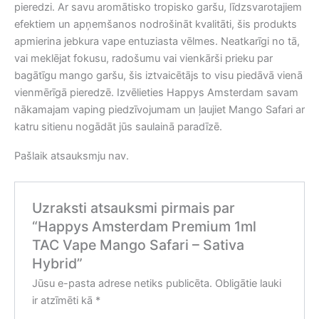
pieredzi. Ar savu aromātisko tropisko garšu, līdzsvarotajiem
efektiem un apņemšanos nodrošināt kvalitāti, šis produkts
apmierina jebkura vape entuziasta vēlmes. Neatkarīgi no tā,
vai meklējat fokusu, radošumu vai vienkārši prieku par
bagātīgu mango garšu, šis iztvaicētājs to visu piedāvā vienā
vienmērīgā pieredzē. Izvēlieties Happys Amsterdam savam
nākamajam vaping piedzīvojumam un ļaujiet Mango Safari ar
katru sitienu nogādāt jūs saulainā paradīzē.
Pašlaik atsauksmju nav.
Uzraksti atsauksmi pirmais par
“Happys Amsterdam Premium 1ml
TAC Vape Mango Safari – Sativa
Hybrid”
Jūsu e-pasta adrese netiks publicēta.
Obligātie lauki
ir atzīmēti kā
*