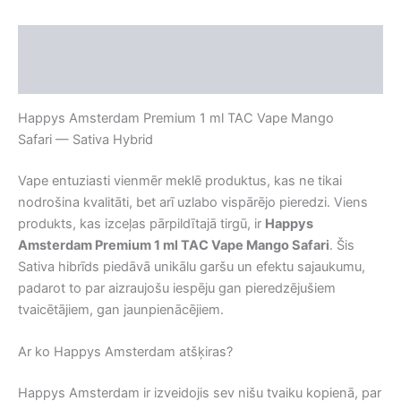
Apraksts
Atsauksmes (0)
Happys Amsterdam Premium 1 ml TAC Vape Mango
Safari — Sativa Hybrid
Vape entuziasti vienmēr meklē produktus, kas ne tikai
nodrošina kvalitāti, bet arī uzlabo vispārējo pieredzi. Viens
produkts, kas izceļas pārpildītajā tirgū, ir
Happys
Amsterdam Premium 1 ml TAC Vape Mango Safari
. Šis
Sativa hibrīds piedāvā unikālu garšu un efektu sajaukumu,
padarot to par aizraujošu iespēju gan pieredzējušiem
tvaicētājiem, gan jaunpienācējiem.
Ar ko Happys Amsterdam atšķiras?
Happys Amsterdam ir izveidojis sev nišu tvaiku kopienā, par