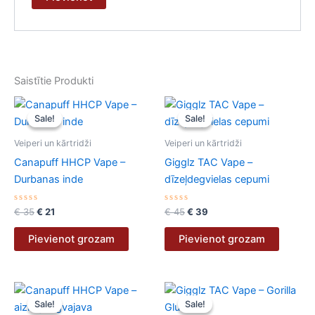
Saistītie Produkti
Original
Current
Original
Current
price
price
price
price
Sale!
Sale!
Sale!
Sale!
was:
is:
was:
is:
€ 35.
€ 21.
€ 45.
€ 39.
Veiperi un kārtridži
Veiperi un kārtridži
Canapuff HHCP Vape –
Gigglz TAC Vape –
Durbanas inde
dīzeļdegvielas cepumi
Novērtēts
Novērtēts
€
35
€
21
€
45
€
39
ar
ar
0
0
no
no
Pievienot grozam
Pievienot grozam
5
5
Original
Current
Original
Current
price
price
price
price
Sale!
Sale!
Sale!
Sale!
was:
is:
was:
is: