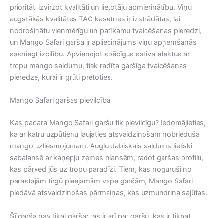
prioritāti izvirzot kvalitāti un lietotāju apmierinātību. Viņu
augstākās kvalitātes TAC kasetnes ir izstrādātas, lai
nodrošinātu vienmērīgu un patīkamu tvaicēšanas pieredzi,
un Mango Safari garša ir apliecinājums viņu apņemšanās
sasniegt izcilību. Apvienojot spēcīgus sativa efektus ar
tropu mango saldumu, tiek radīta garšīga tvaicēšanas
pieredze, kurai ir grūti pretoties.
Mango Safari garšas pievilcība
Kas padara Mango Safari garšu tik pievilcīgu? Iedomājieties,
ka ar katru uzpūtienu ļaujaties atsvaidzinošam nobrieduša
mango uzliesmojumam. Augļu dabiskais saldums lieliski
sabalansē ar kaņepju zemes niansēm, radot garšas profilu,
kas pārved jūs uz tropu paradīzi. Tiem, kas noguruši no
parastajām tirgū pieejamām vape garšām, Mango Safari
piedāvā atsvaidzinošas pārmaiņas, kas uzmundrina sajūtas.
Šī garša nav tikai garša; tas ir arī par garšu, kas ir tikpat