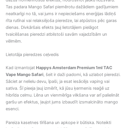
dažus nomierinošus efektus, nodrošinot jauku līdzsvaru.
Tas padara Mango Safari piemērotu dažādiem gadījumiem
neatkarīgi no tā, vai jums ir nepieciešams enerģijas lādiņš
rīta rutīnai vai relaksējoša pieredze, lai atpūstos pēc garas
dienas. Divkāršais efekts ļauj lietotājiem pielāgot
tvaicēšanas pieredzi atbilstoši savām vajadzībām un
vēlmēm.
Lietotāja pieredzes ceļvedis
Kad izmantojat
Happys Amsterdam Premium 1ml TAC
Vape Mango Safari
, šeit ir daži padomi, kā uzlabot pieredzi.
Sāciet ar nelielu devu, īpaši, ja esat iesācējs vaping vai
sativa. Šī pieeja ļauj izmērīt, kā jūsu ķermenis reaģē uz
hibrīda celmu. Lēna un vienmērīga vilkšana var arī palielināt
garšu un efektus, ļaujot jums izbaudīt izsmalcināto mango
esenci.
Pareiza kasetnes tīrīšana un apkope ir būtiska. Noteikti