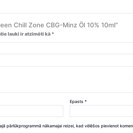
Green Chill Zone CBG-Minz Öl 10% 10ml”
tie lauki ir atzīmēti kā
*
Epasts
*
šajā pārlūkprogrammā nākamajai reizei, kad vēlēšos pievienot komen