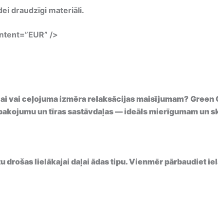
dei draudzīgi materiāli.
ntent=”EUR” />
jai vai ceļojuma izmēra relaksācijas maisījumam? Green 
pakojumu un tīras sastāvdaļas — ideāls mierīgumam un ska
tu drošas lielākajai daļai ādas tipu. Vienmēr pārbaudiet i