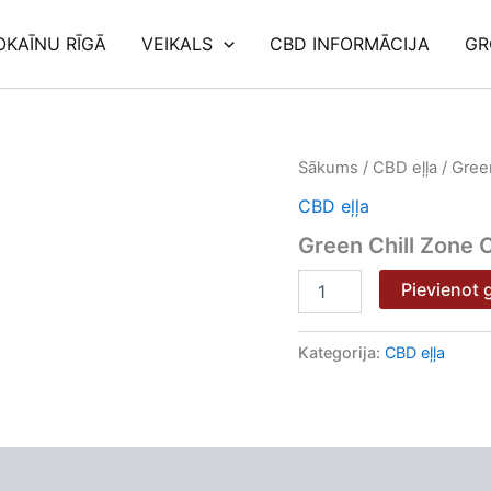
OKAĪNU RĪGĀ
VEIKALS
CBD INFORMĀCIJA
GR
Green
Sākums
/
CBD eļļa
/ Gree
Chill
CBD eļļa
Zone
CBG-
Green Chill Zone
Minz
Öl
Pievienot
10%
10ml
daudzums
Kategorija:
CBD eļļa