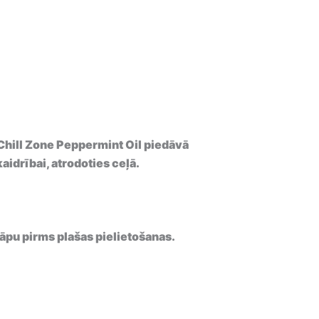
Chill Zone Peppermint Oil piedāvā
idrībai, atrodoties ceļā.
elāpu pirms plašas pielietošanas.