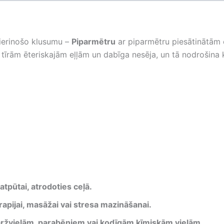
mierinošo klusumu –
Piparmētru
ar piparmētru piesātinātām 
o tīrām ēteriskajām eļļām un dabīga nesēja, un tā nodrošina 
tpūtai, atrodoties ceļā.
rapijai, masāžai vai stresa mazināšanai.
ržvielām, parabēniem vai kodīgām ķīmiskām vielām.