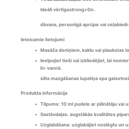
Ideāli vērtīgsstrong>Gn.
dāvana, personīgā aprūpe vai ceļabiedr
Ieteicamie lietojumi
Masāža deniņiem, kaklu vai plaukstas lo
Ieelpojiet tieši vai izkliedējiet, lai nomie
li> vannā.
silta mazgāšanas lupatiņa spa gaisotnei
Produkta informācija
Tilpums: 10 ml pudele ar pilinātāju vai u
Sastāvdaļas: augstākās kvalitātes piparmē
Uzglabāšana: uzglabājiet noslēgtu un u