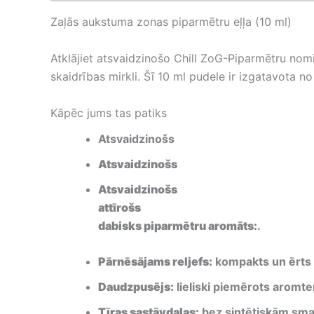
Zaļās aukstuma zonas piparmētru eļļa (10 ml)
Atklājiet atsvaidzinošo Chill ZoG-Piparmētru no
skaidrības mirkli. Šī 10 ml pudele ir izgatavota n
Kāpēc jums tas patiks
Atsvaidzinošs
Atsvaidzinošs
Atsvaidzinošs
attīrošs
dabisks piparmētru aromāts:
.
Pārnēsājams reljefs:
kompakts un ērts a
Daudzpusējs:
lieliski piemērots aromte
Tīras sastāvdaļas:
bez sintētiskām sma