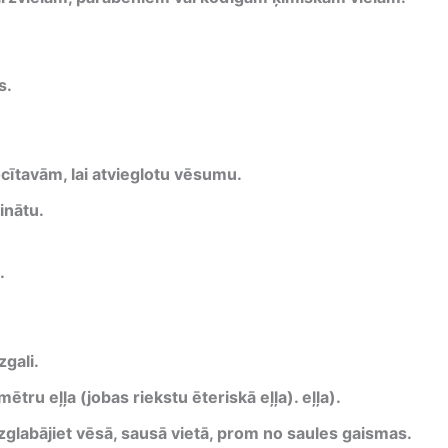
s.
cītavām, lai atvieglotu vēsumu.
rinātu.
.
zgali.
tru eļļa (jobas riekstu ēteriskā eļļa). eļļa).
zglabājiet vēsā, sausā vietā, prom no saules gaismas.