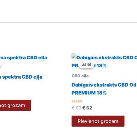
nal
Current
Original
Current
price
price
price
Sale!
Sale!
is:
was:
is:
€ 45.
€ 89.
€ 62.
CBD eļļa
a spektra CBD eļļa
Dabīgais ekstrakts CBD Oil
s
PREMIUM 18%
not grozam
Novērtēts
€
89
€
62
ar
0
no
Pievienot grozam
5