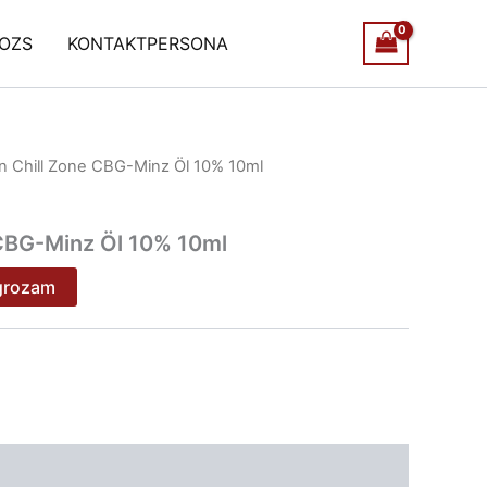
OZS
KONTAKTPERSONA
n Chill Zone CBG-Minz Öl 10% 10ml
 CBG-Minz Öl 10% 10ml
 grozam