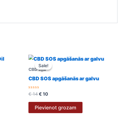
Original
Current
price
price
Sale!
Sale!
was:
is:
CBD eļļa
€ 14.
€ 10.
CBD SOS apgāšanās ar galvu
Novērtēts
€
14
€
10
ar
0
no
Pievienot grozam
5