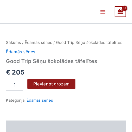
Skip
Main
to
Menu
content
Good
Trip
Sēņu
Sākums
/
Ēdamās sēnes
/ Good Trip Sēņu šokolādes tāfelītes
šokolādes
tāfelītes
Ēdamās sēnes
daudzums
Good Trip Sēņu šokolādes tāfelītes
€
205
Pievienot grozam
Kategorija:
Ēdamās sēnes
Apraksts