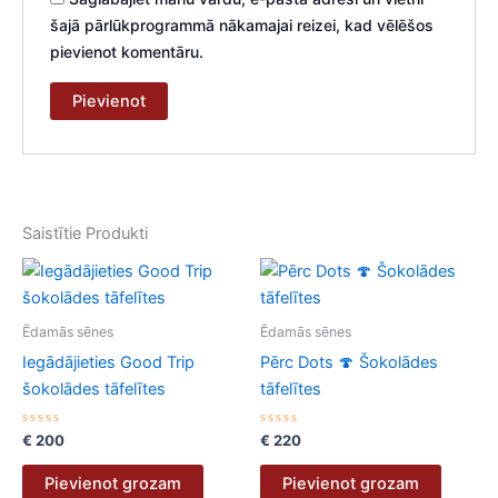
šajā pārlūkprogrammā nākamajai reizei, kad vēlēšos
pievienot komentāru.
Saistītie Produkti
Ēdamās sēnes
Ēdamās sēnes
Iegādājieties Good Trip
Pērc Dots 🍄 Šokolādes
šokolādes tāfelītes
tāfelītes
Novērtēts
Novērtēts
€
200
€
220
ar
ar
0
0
no
no
Pievienot grozam
Pievienot grozam
5
5