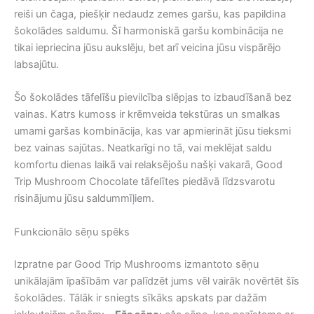
reiši un čaga, piešķir nedaudz zemes garšu, kas papildina
šokolādes saldumu. Šī harmoniskā garšu kombinācija ne
tikai iepriecina jūsu aukslēju, bet arī veicina jūsu vispārējo
labsajūtu.
Šo šokolādes tāfelīšu pievilcība slēpjas to izbaudīšanā bez
vainas. Katrs kumoss ir krēmveida tekstūras un smalkas
umami garšas kombinācija, kas var apmierināt jūsu tieksmi
bez vainas sajūtas. Neatkarīgi no tā, vai meklējat saldu
komfortu dienas laikā vai relaksējošu našķi vakarā, Good
Trip Mushroom Chocolate tāfelītes piedāvā līdzsvarotu
risinājumu jūsu saldummīļiem.
Funkcionālo sēņu spēks
Izpratne par Good Trip Mushrooms izmantoto sēņu
unikālajām īpašībām var palīdzēt jums vēl vairāk novērtēt šīs
šokolādes. Tālāk ir sniegts sīkāks apskats par dažām