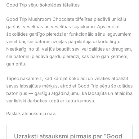
Good Trip sēņu šokolādes tāfelītes
Good Trip Mushroom Chocolate tāfelītes piedāvā unikālu
garšas, veselības un veselības sajaukumu. Apvienojot
šokolādes garšīgo pieredzi ar funkcionālo sēņu ieguvumiem
veselībai, šie batoniņi izceļas pārpildītajā uzkodu tirgū.
Neatkarīgi no tā, vai jūs baudāt sevi vai dalāties ar draugiem,
šie batoniņi piedāvā gardu pieredzi, kas baro gan ķermeni,
gan prātu.
Tāpēc nākamreiz, kad kārojat šokolādi un vēlaties atbalstīt
savus labsajūtas mērķus, atrodiet Good Trip sēņu šokolādes
batoniņus — garšīgu atgādinājumu, ka labsajūta un atlaidība
var lieliski darboties kopā ar katru kumosu.
Pašlaik atsauksmju nav.
Uzraksti atsauksmi pirmais par “Good