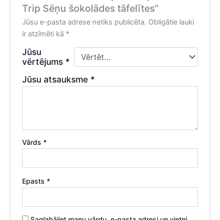
Trip Sēņu šokolādes tāfelītes”
Jūsu e-pasta adrese netiks publicēta.
Obligātie lauki
ir atzīmēti kā
*
Jūsu
vērtējums
*
Jūsu atsauksme
*
Vārds
*
Epasts
*
Saglabājiet manu vārdu, e-pasta adresi un vietni