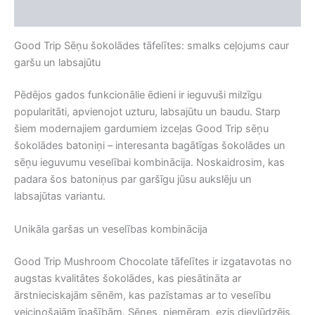
Atsauksmes (0)
Good Trip Sēņu šokolādes tāfelītes: smalks ceļojums caur
garšu un labsajūtu
Pēdējos gados funkcionālie ēdieni ir ieguvuši milzīgu
popularitāti, apvienojot uzturu, labsajūtu un baudu. Starp
šiem modernajiem gardumiem izceļas Good Trip sēņu
šokolādes batoniņi – interesanta bagātīgas šokolādes un
sēņu ieguvumu veselībai kombinācija. Noskaidrosim, kas
padara šos batoniņus par garšīgu jūsu aukslēju un
labsajūtas variantu.
Unikāla garšas un veselības kombinācija
Good Trip Mushroom Chocolate tāfelītes ir izgatavotas no
augstas kvalitātes šokolādes, kas piesātināta ar
ārstnieciskajām sēnēm, kas pazīstamas ar to veselību
veicinošajām īpašībām. Sēnes, piemēram, ezis dievlūdzējs,