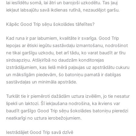
lai ieslīdētu somā, lai ātri un barojoši uzkodētu. Tas ļauj
iekļaut labsajūtu savā ikdienas rutīnā, nezaudējot garšu.
Kāpēc Good Trip sēņu šokolādes tāfelītes?
Kad runa ir par labumiem, kvalitāte ir svarīga. Good Trip
lepojas ar ētiski iegūtu sastāvdaļu izmantošanu, nodrošinot
ne tikai garšīgu uzkodu, bet arī tādu, ko varat baudīt ar tīru
sirdsapziņu. Atšķirībā no daudzām konditorejas
izstrādājumiem, kas lielā mērā paļaujas uz apstrādātu cukuru
un mākslīgām piedevām, šo batoniņu pamatā ir dabīgas
sastāvdaļas un minimāla apstrāde.
Turklāt tie ir piemēroti dažādām uztura izvēlēm, jo ​​tie nesatur
lipekli un laktozi. Šī iekļaušana nodrošina, ka ikviens var
baudīt garšīgo Good Trip sēņu šokolādes batoniņu pieredzi
neatkarīgi no uztura ierobežojumiem.
Iestrādājiet Good Trip savā dzīvē