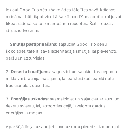
Iekļaut Good Trip sēņu šokolādes tāfelītes savā ikdienas
rutīnā var būt tikpat vienkārša kā baudīšana ar rīta kafiju vai
tikpat radoša kā to izmantošana receptēs. Šeit ir dažas
idejas iedvesmai:
1.
Smūtija pastiprināšana:
sajauciet Good Trip sēņu
šokolādes tāfelīti savā iecienītākajā smūtijā, lai pievienotu
garšu un uzturvielas.
2.
Deserta baudījums:
sagrieziet un salokiet tos cepumu
mīklā vai brauniju maisījumā, lai pārsteidzoši papildinātu
tradicionālos desertus.
3.
Enerģijas uzkodas:
sasmalciniet un sajauciet ar auzu un
riekstu sviestu, lai, atrodoties ceļā, izveidotu gardus
enerģijas kumosus.
Apakšējā līnija: uzlabojiet savu uzkodu pieredzi, izmantojot