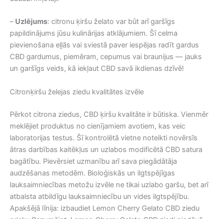
–
Uzlējums
: citronu ķiršu želato var būt arī garšīgs
papildinājums jūsu kulinārijas atklājumiem. Šī celma
pievienošana eļļās vai sviestā paver iespējas radīt gardus
CBD gardumus, piemēram, cepumus vai braunijus — jauks
un garšīgs veids, kā iekļaut CBD savā ikdienas dzīvē!
Citronķiršu želejas ziedu kvalitātes izvēle
Pērkot citrona ziedus, CBD ķiršu kvalitāte ir būtiska. Vienmēr
meklējiet produktus no cienījamiem avotiem, kas veic
laboratorijas testus. Šī kontrolētā vietne noteikti novērsīs
ātras darbības kaitēkļus un uzlabos modificētā CBD satura
bagātību. Pievērsiet uzmanību arī sava piegādātāja
audzēšanas metodēm. Bioloģiskās un ilgtspējīgas
lauksaimniecības metožu izvēle ne tikai uzlabo garšu, bet arī
atbalsta atbildīgu lauksaimniecību un vides ilgtspējību.
Apakšējā līnija: izbaudiet Lemon Cherry Gelato CBD ziedu