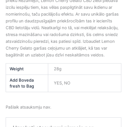
prieku Rezumējot, Lemon Cherry Gelato CBD ziedi piedāvā
izcilu iespēju tiem, kas vēlas paspilgtināt savu ikdienu ar
nomierinošu, taču pacilājošu efektu. Ar savu unikālo garšas
profilu un daudzpusīgajām priekšrocībām tas ir iecienīts
CBD lietotāju vidū. Neatkarīgi no tā, vai meklējat relaksāciju,
stresa mazināšanu vai radošuma dzirksti, šis celms sniedz
atsvaidzinošu pieredzi, kas patiesi spīd. Izbaudiet Lemon
Cherry Gelato garšas ceļojumu un atklājiet, kā tas var
bagātināt un uzlabot jūsu dzīvi neskaitāmos veidos.
Weight
28g
Add Boveda
YES, NO
fresh to Bag
Pašlaik atsauksmju nav.