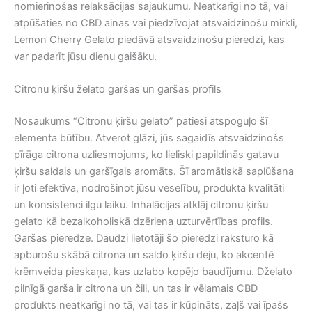
nomierinošas relaksācijas sajaukumu. Neatkarīgi no tā, vai
atpūšaties no CBD ainas vai piedzīvojat atsvaidzinošu mirkli,
Lemon Cherry Gelato piedāvā atsvaidzinošu pieredzi, kas
var padarīt jūsu dienu gaišāku.
Citronu ķiršu želato garšas un garšas profils
Nosaukums “Citronu ķiršu gelato” patiesi atspoguļo šī
elementa būtību. Atverot glāzi, jūs sagaidīs atsvaidzinošs
pīrāga citrona uzliesmojums, ko lieliski papildinās gatavu
ķiršu saldais un garšīgais aromāts. Šī aromātiskā saplūšana
ir ļoti efektīva, nodrošinot jūsu veselību, produkta kvalitāti
un konsistenci ilgu laiku. Inhalācijas atklāj citronu ķiršu
gelato kā bezalkoholiskā dzēriena uzturvērtības profils.
Garšas pieredze. Daudzi lietotāji šo pieredzi raksturo kā
apburošu skābā citrona un saldo ķiršu deju, ko akcentē
krēmveida pieskaņa, kas uzlabo kopējo baudījumu. Dželato
pilnīgā garša ir citrona un čili, un tas ir vēlamais CBD
produkts neatkarīgi no tā, vai tas ir kūpināts, zaļš vai īpašs