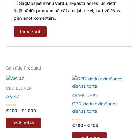
Saglabājiet manu vārdu, e-pasta adresi un vietni
šajā pārlūkprogrammā nākamajai reizei, kad vēlēšos
pievienot komentāru.
Saistītie Produkti
Price
Price
This
This
range:
range:
product
product
€ 100
€ 100
CBD-BLUMEN
through
has
through
has
CBD-BLUMEN
AK-47
€ 1,000
€ 103
multiple
multiple
CBD ziedu dzimšanas
variants.
variants.
Novērtēts
€
100
–
€
1,000
dienas torte
ar
The
The
0
no
options
options
Izvēlieties
5
Novērtēts
€
100
–
€
103
ar
may
may
0
no
be
be
Izvēlieties