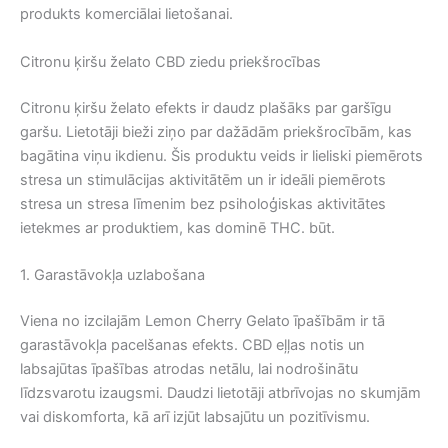
produkts komerciālai lietošanai.
Citronu ķiršu želato CBD ziedu priekšrocības
Citronu ķiršu želato efekts ir daudz plašāks par garšīgu
garšu. Lietotāji bieži ziņo par dažādām priekšrocībām, kas
bagātina viņu ikdienu. Šis produktu veids ir lieliski piemērots
stresa un stimulācijas aktivitātēm un ir ideāli piemērots
stresa un stresa līmenim bez psiholoģiskas aktivitātes
ietekmes ar produktiem, kas dominē THC. būt.
1. Garastāvokļa uzlabošana
Viena no izcilajām Lemon Cherry Gelato īpašībām ir tā
garastāvokļa pacelšanas efekts. CBD eļļas notis un
labsajūtas īpašības atrodas netālu, lai nodrošinātu
līdzsvarotu izaugsmi. Daudzi lietotāji atbrīvojas no skumjām
vai diskomforta, kā arī izjūt labsajūtu un pozitīvismu.