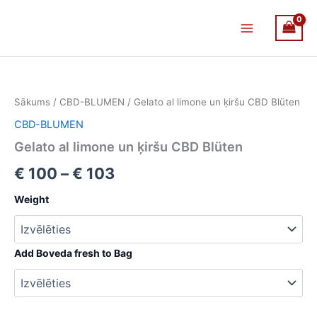
Skip
Main
to
Menu
content
Gelato
Price
al
limone
range:
Sākums
/
CBD-BLUMEN
/ Gelato al limone un ķiršu CBD Blüten
un
€ 100
ķiršu
CBD-BLUMEN
CBD
through
Gelato al limone un ķiršu CBD Blüten
Blüten
daudzums
€ 103
€
100
–
€
103
Weight
Add Boveda fresh to Bag