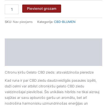
Pievienot grozam
SKU:
Nav pieejams
Kategorija:
CBD-BLUMEN
Apraksts
Papildu informācija
Atsauksmes (0)
Citronu ķiršu Gelato CBD zieds: atsvaidzinoša pieredze
Kad runa ir par CBD ziedu daudzveidīgās pasaules izpēti,
daži celmi var atbilst citronķiršu gelato CBD ziedu
valdzinošajai pievilcībai. Šis unikālais hibrīds ne tikai aizrauj
sajūtas ar savu apburošo garšu un aromātu, bet arī
nodrošina harmonisku uzmundrinošas enerģijas un