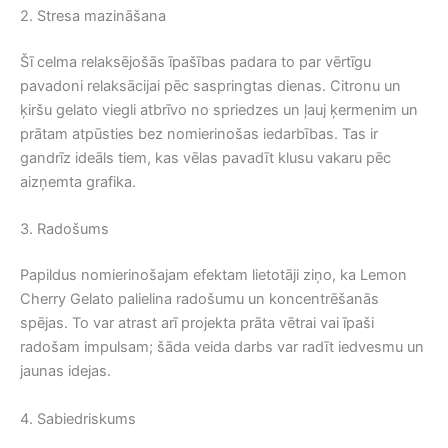
2. Stresa mazināšana
Šī celma relaksējošās īpašības padara to par vērtīgu
pavadoni relaksācijai pēc saspringtas dienas. Citronu un
ķiršu gelato viegli atbrīvo no spriedzes un ļauj ķermenim un
prātam atpūsties bez nomierinošas iedarbības. Tas ir
gandrīz ideāls tiem, kas vēlas pavadīt klusu vakaru pēc
aizņemta grafika.
3. Radošums
Papildus nomierinošajam efektam lietotāji ziņo, ka Lemon
Cherry Gelato palielina radošumu un koncentrēšanās
spējas. To var atrast arī projekta prāta vētrai vai īpaši
radošam impulsam; šāda veida darbs var radīt iedvesmu un
jaunas idejas.
4. Sabiedriskums