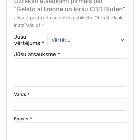
Uzraksti atsauksmi pirmais par
“Gelato al limone un ķiršu CBD Blüten”
Jūsu e-pasta adrese netiks publicēta.
Obligātie lauki
ir atzīmēti kā
*
Jūsu
vērtējums
*
Jūsu atsauksme
*
Vārds
*
Epasts
*