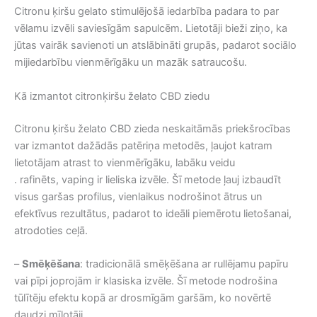
Citronu ķiršu gelato stimulējošā iedarbība padara to par
vēlamu izvēli saviesīgām sapulcēm. Lietotāji bieži ziņo, ka
jūtas vairāk savienoti un atslābināti grupās, padarot sociālo
mijiedarbību vienmērīgāku un mazāk satraucošu.
Kā izmantot citronķiršu želato CBD ziedu
Citronu ķiršu želato CBD zieda neskaitāmās priekšrocības
var izmantot dažādās patēriņa metodēs, ļaujot katram
lietotājam atrast to vienmērīgāku, labāku veidu
. rafinēts, vaping ir lieliska izvēle. Šī metode ļauj izbaudīt
visus garšas profilus, vienlaikus nodrošinot ātrus un
efektīvus rezultātus, padarot to ideāli piemērotu lietošanai,
atrodoties ceļā.
–
Smēķēšana
: tradicionālā smēķēšana ar rullējamu papīru
vai pīpi joprojām ir klasiska izvēle. Šī metode nodrošina
tūlītēju efektu kopā ar drosmīgām garšām, ko novērtē
daudzi mīļotāji.