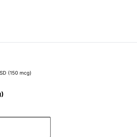
LSD (150 mcg)
g)