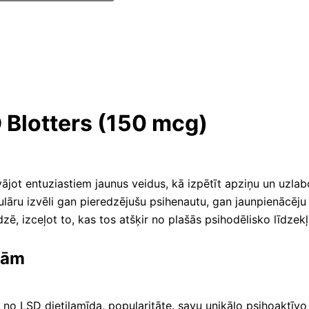
 Blotters (150 mcg)
vājot entuziastiem jaunus veidus, kā izpētīt apziņu un uzla
ulāru izvēli gan pieredzējušu psihenautu, gan jaunpienācēju 
dzē, izceļot to, kas tos atšķir no plašās psihodēlisko līdzek
bām
, no LSD dietilamīda, popularitāte. savu unikālo psihoaktīvo 