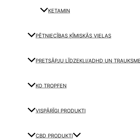
KETAMIN
PĒTNIECĪBAS ĶĪMISKĀS VIELAS
PRETSĀPJU LĪDZEKĻI/ADHD UN TRAUKSM
KO TROPFEN
VISPĀRĪGI PRODUKTI
CBD PRODUKTI