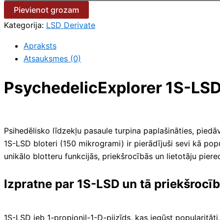
Pievienot grozam
Kategorija:
LSD Derivate
Apraksts
Atsauksmes (0)
PsychedelicExplorer 1S-LSD
Psihedēlisko līdzekļu pasaule turpina paplašināties, piedā
1S-LSD bloteri (150 mikrogrami) ir pierādījuši sevi kā pop
unikālo blotteru funkcijās, priekšrocībās un lietotāju piere
Izpratne par 1S-LSD un tā priekšrocī
1S-LSD jeb 1-propionil-1-D-piizīds, kas iegūst popularitāti