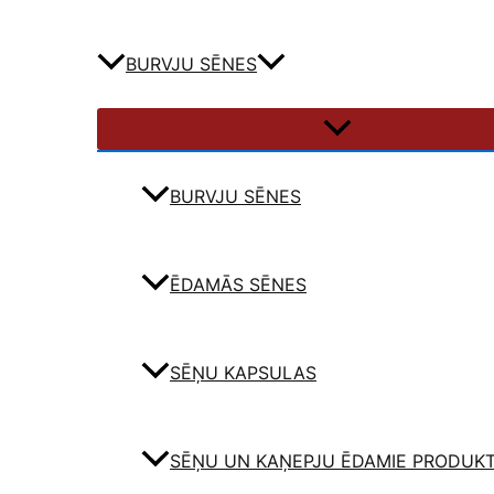
BURVJU SĒNES
BURVJU SĒNES
ĒDAMĀS SĒNES
SĒŅU KAPSULAS
SĒŅU UN KAŅEPJU ĒDAMIE PRODUKT