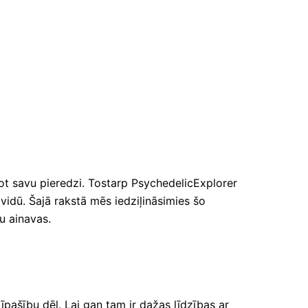
bot savu pieredzi. Tostarp PsychedelicExplorer
vidū. Šajā rakstā mēs iedziļināsimies šo
ļu ainavas.
īpašību dēļ. Lai gan tam ir dažas līdzības ar