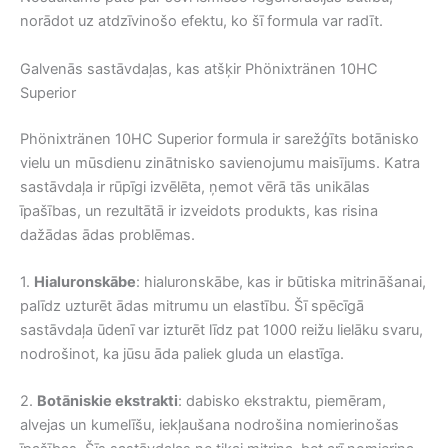
norādot uz atdzīvinošo efektu, ko šī formula var radīt.
Galvenās sastāvdaļas, kas atšķir Phönixtränen 10HC
Superior
Phönixtränen 10HC Superior formula ir sarežģīts botānisko
vielu un mūsdienu zinātnisko savienojumu maisījums. Katra
sastāvdaļa ir rūpīgi izvēlēta, ņemot vērā tās unikālas
īpašības, un rezultātā ir izveidots produkts, kas risina
dažādas ādas problēmas.
1.
Hialuronskābe
: hialuronskābe, kas ir būtiska mitrināšanai,
palīdz uzturēt ādas mitrumu un elastību. Šī spēcīgā
sastāvdaļa ūdenī var izturēt līdz pat 1000 reižu lielāku svaru,
nodrošinot, ka jūsu āda paliek gluda un elastīga.
2.
Botāniskie ekstrakti
: dabisko ekstraktu, piemēram,
alvejas un kumelīšu, iekļaušana nodrošina nomierinošas