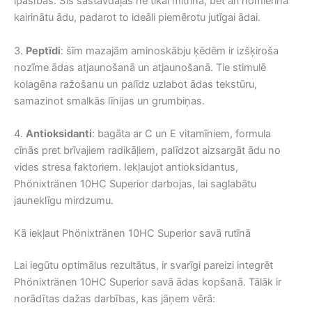
īpašības. Šīs sastāvdaļas ne tikai mitrina, bet arī nomierina
kairinātu ādu, padarot to ideāli piemērotu jutīgai ādai.
3.
Peptīdi
: šīm mazajām aminoskābju ķēdēm ir izšķiroša
nozīme ādas atjaunošanā un atjaunošanā. Tie stimulē
kolagēna ražošanu un palīdz uzlabot ādas tekstūru,
samazinot smalkās līnijas un grumbiņas.
4.
Antioksidanti
: bagāta ar C un E vitamīniem, formula
cīnās pret brīvajiem radikāļiem, palīdzot aizsargāt ādu no
vides stresa faktoriem. Iekļaujot antioksidantus,
Phönixtränen 10HC Superior darbojas, lai saglabātu
jauneklīgu mirdzumu.
Kā iekļaut Phönixtränen 10HC Superior savā rutīnā
Lai iegūtu optimālus rezultātus, ir svarīgi pareizi integrēt
Phönixtränen 10HC Superior savā ādas kopšanā. Tālāk ir
norādītas dažas darbības, kas jāņem vērā: