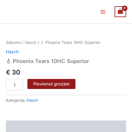
Skip
Main
to
Menu
content
💧
Phoenix
Tears
Sākums
/
Hasch
/ 💧 Phoenix Tears 10HC Superior
10HC
Superior
Hasch
daudzums
💧 Phoenix Tears 10HC Superior
€
30
Pievienot grozam
Kategorija:
Hasch
Apraksts