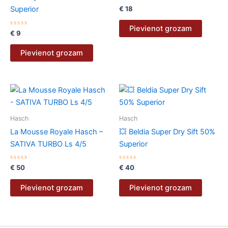
Novērtēts
€
18
Superior
ar
0
no
Pievienot grozam
Novērtēts
5
€
9
ar
0
no
Pievienot grozam
5
Hasch
Hasch
La Mousse Royale Hasch –
💥 Beldia Super Dry Sift 50%
SATIVA TURBO Ls 4/5
Superior
Novērtēts
Novērtēts
€
50
€
40
ar
ar
0
0
no
no
Pievienot grozam
Pievienot grozam
5
5