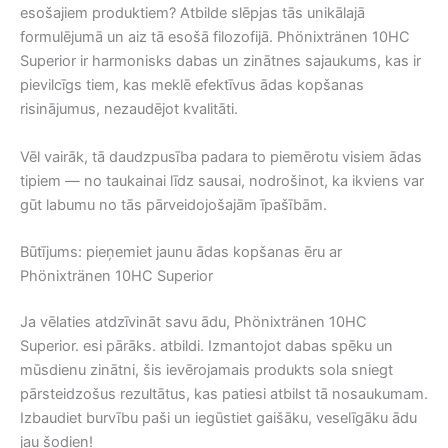
esošajiem produktiem? Atbilde slēpjas tās unikālajā
formulējumā un aiz tā esošā filozofijā. Phönixtränen 10HC
Superior ir harmonisks dabas un zinātnes sajaukums, kas ir
pievilcīgs tiem, kas meklē efektīvus ādas kopšanas
risinājumus, nezaudējot kvalitāti.
Vēl vairāk, tā daudzpusība padara to piemērotu visiem ādas
tipiem — no taukainai līdz sausai, nodrošinot, ka ikviens var
gūt labumu no tās pārveidojošajām īpašībām.
Būtījums: pieņemiet jaunu ādas kopšanas ēru ar
Phönixtränen 10HC Superior
Ja vēlaties atdzīvināt savu ādu, Phönixtränen 10HC
Superior. esi pārāks. atbildi. Izmantojot dabas spēku un
mūsdienu zinātni, šis ievērojamais produkts sola sniegt
pārsteidzošus rezultātus, kas patiesi atbilst tā nosaukumam.
Izbaudiet burvību paši un iegūstiet gaišāku, veselīgāku ādu
jau šodien!