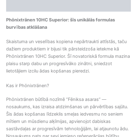
Atsauksmes (0)
Phönixtränen 10HC Superior: šīs unikālās formulas
burvības atklāšana
Skaistuma un veselības kopiena nepārtraukti attīstās, taču
dažiem produktiem ir bijusi tik pārsteidzoša ietekme kā
Phönixtränen 10HC Superior. Šī novatoriskā formula mazina
plaisu starp dabu un progresīvāko zinātni, sniedzot
lietotājiem izcilu ādas kopšanas pieredzi.
Kas ir Phönixtränen?
Phönixtränen būtībā nozīmē “Fēniksa asaras” —
nosaukums, kas izraisa atdzimšanas un pārvērtības sajūtu.
Šis ādas kopšanas līdzeklis smeļas iedvesmu no seniem
mītiem un mūsdienu alķīmijas, apvienojot dabiskas
sastāvdaļas ar progresīvām tehnoloģijām, lai atjaunotu ādu.
Nosaukums pats par sevi iemieso reģenerācijas būtību,