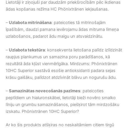
Lietotāji ir ziņojuši par daudzām priekšrocībām pēc ikdienas
ādas kopšanas režīma HC Phönixtränen iekļaušanas.
–
Uzlabota mitrināšana
: pateicoties tā mitrinošajām
īpašībām, daudzi pamana ievērojamu ādas mitruma līmeņa
uzlabošanos, padarot ādu maigu un atsvaidzinātu.
–
Uzlabota tekstūra
: konsekventa lietošana palīdz izlīdzināt
raupjus plankumus un samazina poru parādīšanos, kā
rezultātā āda kļūst vienmērīgāka. Mirdzums: Phönixtränen
10HC Superior sastāvā esošie antioksidanti padara sejas
krāsu gaišāku, palīdzot atdzīvināt blāvu un nogurušu ādu.
–
Samazinātas novecošanās pazīmes
: pateicoties
peptīdiem un hialuronskābei, lietotāji bieži novēro smalko
līniju un grumbu samazināšanos, piešķirot tām mirdzošāku
izskatu. Phönixtränen 10HC Superior?
Ar ko šis produkts atšķiras no neskaitāmiem citiem tirgū