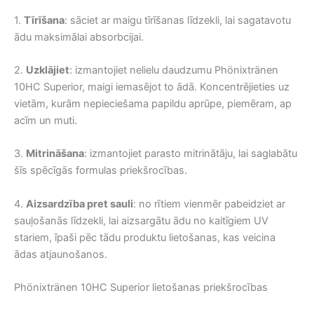
1.
Tīrīšana
: sāciet ar maigu tīrīšanas līdzekli, lai sagatavotu
ādu maksimālai absorbcijai.
2.
Uzklājiet
: izmantojiet nelielu daudzumu Phönixtränen
10HC Superior, maigi iemasējot to ādā. Koncentrējieties uz
vietām, kurām nepieciešama papildu aprūpe, piemēram, ap
acīm un muti.
3.
Mitrināšana
: izmantojiet parasto mitrinātāju, lai saglabātu
šīs spēcīgās formulas priekšrocības.
4.
Aizsardzība pret sauli
: no rītiem vienmēr pabeidziet ar
sauļošanās līdzekli, lai aizsargātu ādu no kaitīgiem UV
stariem, īpaši pēc tādu produktu lietošanas, kas veicina
ādas atjaunošanos.
Phönixtränen 10HC Superior lietošanas priekšrocības