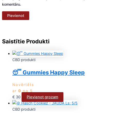
komentāru.
Saistītie Produkti
CBD produkti
😴 Gummies Happy Sleep
Novērtēts
ar
0
no 5
€
30
Pievienot grozam
CBD produkti