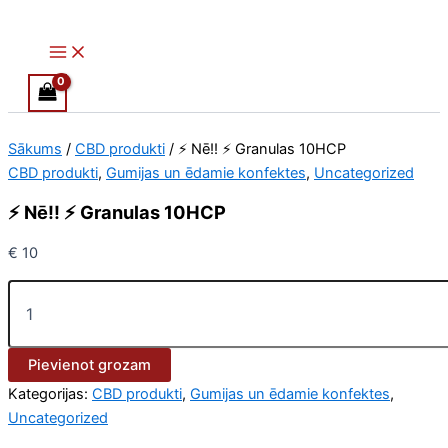
Main
⚡️
Skip
Price
This
Menu
Nē!!
to
range:
product
⚡️
content
€ 160
has
Granulas
through
multiple
10HCP
€ 610
variants.
daudzums
The
Sākums
/
CBD produkti
/ ⚡️ Nē!! ⚡️ Granulas 10HCP
options
CBD produkti
,
Gumijas un ēdamie konfektes
,
Uncategorized
may
be
⚡️ Nē!! ⚡️ Granulas 10HCP
chosen
on
€
10
the
product
page
Pievienot grozam
Kategorijas:
CBD produkti
,
Gumijas un ēdamie konfektes
,
Uncategorized