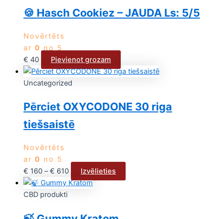
🍪 Hasch Cookiez – JAUDA Ls: 5/5
Novērtēts
ar
0
no 5
€
40
Pievienot grozam
Uncategorized
Pērciet OXYCODONE 30 riga
tiešsaistē
Novērtēts
ar
0
no 5
€
160
–
€
610
Izvēlieties
CBD produkti
🍃 Gummy Kratom